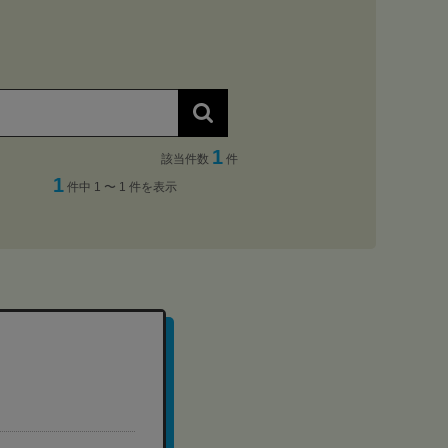
1
該当件数
件
1
件中 1 〜 1 件を表示