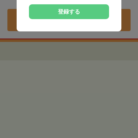
地域相場より給与高めの
登録する
非公開求人を紹介してもらう