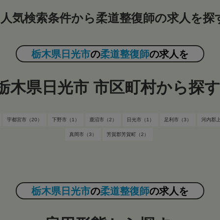
人気検索条件から柔道整復師の求人を探
栃木県日光市
の
柔道整復師
の求人を
栃木県日光市 市区町村から探
宇都宮市（20）
下野市（1）
鹿沼市（2）
日光市（1）
足利市（3）
河内郡
真岡市（3）
芳賀郡芳賀町（2）
栃木県日光市
の
柔道整復師
の求人を