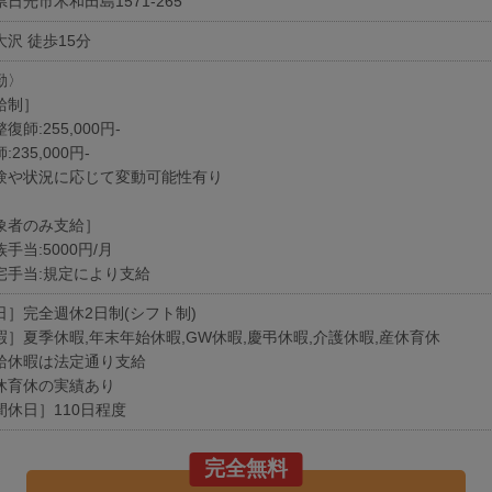
日光市木和田島1571-265
大沢 徒歩15分
勤〉
給制］
復師:255,000円-
:235,000円-
験や状況に応じて変動可能性有り
象者のみ支給］
手当:5000円/月
宅手当:規定により支給
日］完全週休2日制(シフト制)
暇］夏季休暇,年末年始休暇,GW休暇,慶弔休暇,介護休暇,産休育休
給休暇は法定通り支給
休育休の実績あり
間休日］110日程度
完全無料