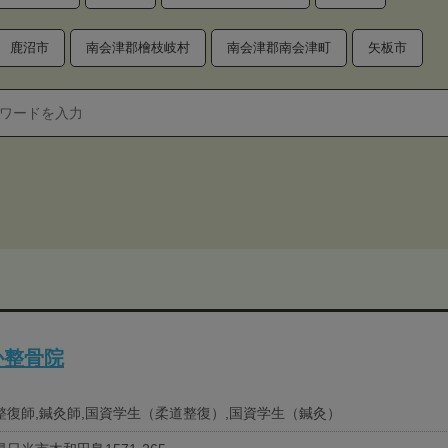
鹿沼市
南会津郡檜枝岐村
南会津郡南会津町
矢板市
か整骨院
整復師,鍼灸師,国資学生（柔道整復）,国資学生（鍼灸）