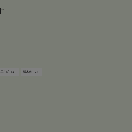
す
す
上三川町（1）
栃木市（2）