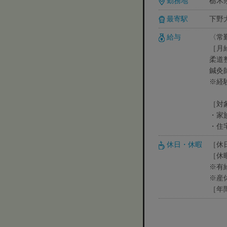
勤務地
栃木県
最寄駅
下野
給与
〈常
［月
柔道整
鍼灸師
※経
［対
・家族
・住
休日・休暇
［休
［休
※有
※産
［年