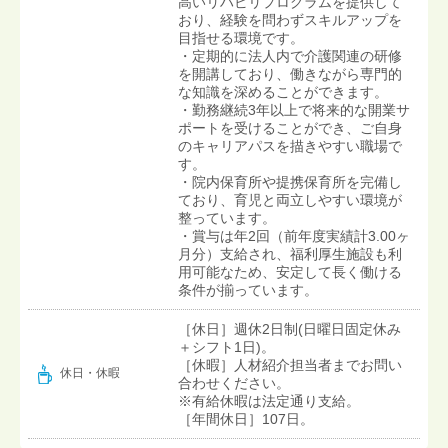
高いリハビリプログラムを提供して
おり、経験を問わずスキルアップを
目指せる環境です。
・定期的に法人内で介護関連の研修
を開講しており、働きながら専門的
な知識を深めることができます。
・勤務継続3年以上で将来的な開業サ
ポートを受けることができ、ご自身
のキャリアパスを描きやすい職場で
す。
・院内保育所や提携保育所を完備し
ており、育児と両立しやすい環境が
整っています。
・賞与は年2回（前年度実績計3.00ヶ
月分）支給され、福利厚生施設も利
用可能なため、安定して長く働ける
条件が揃っています。
［休日］週休2日制(日曜日固定休み
＋シフト1日)。
［休暇］人材紹介担当者までお問い
休日・休暇
合わせください。
※有給休暇は法定通り支給。
［年間休日］107日。