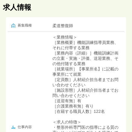
求人情報
募集職種
柔道整復師
＜業務情報＞
［業務概要］機能訓練指導員業務、
それに付帯する業務
［業務内容（詳細）］機能訓練計画
の立案・実施・評価、送迎業務、そ
の他付随する業務
［就業場所］【事業所名】に記載の
事業所にて就業
［定員数］人材紹介担当者までお問
い合わせください
［施設形態］人材紹介担当者までお
問い合わせください
［送迎有無］有
［介護業務有無］有り
［在籍する職員人数］122名
＜求人の特徴＞
仕事内容
・整形外科専門医の指導による質の