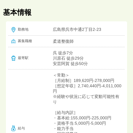
基本情報
広島県呉市中通2丁目2-23
勤務地
募集職種
柔道整復師
呉 徒歩7分
川原石 徒歩29分
最寄駅
安芸阿賀 徒歩50分
＜常勤＞
［月給制］189,620円-278,000円
［想定年収］2,740,440円-4,011,000
円
※経験や状況に応じて変動可能性有
り
［給与内訳］
・基本給:155,000円-225,000円
・資格手当:5,000円-5,000円
給与
・能力手当