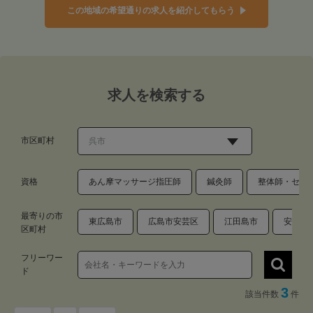
この地域の希望通りの求人を紹介してもらう
求人を検索する
市区町村
資格
あん摩マッサージ指圧師
鍼灸師
整体師・セラ
最寄りの市
東広島市
広島市安芸区
江田島市
安芸郡
区町村
フリーワー
ド
3
該当件数
件