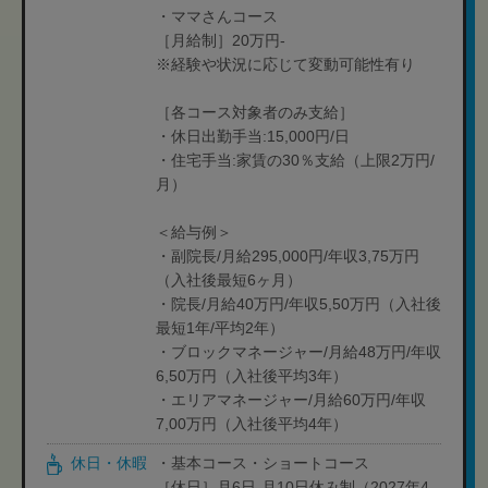
・ママさんコース
［月給制］20万円-
※経験や状況に応じて変動可能性有り
［各コース対象者のみ支給］
・休日出勤手当:15,000円/日
・住宅手当:家賃の30％支給（上限2万円/
月）
＜給与例＞
・副院長/月給295,000円/年収3,75万円
（入社後最短6ヶ月）
・院長/月給40万円/年収5,50万円（入社後
最短1年/平均2年）
・ブロックマネージャー/月給48万円/年収
6,50万円（入社後平均3年）
・エリアマネージャー/月給60万円/年収
7,00万円（入社後平均4年）
休日・休暇
・基本コース・ショートコース
［休日］月6日-月10日休み制（2027年4