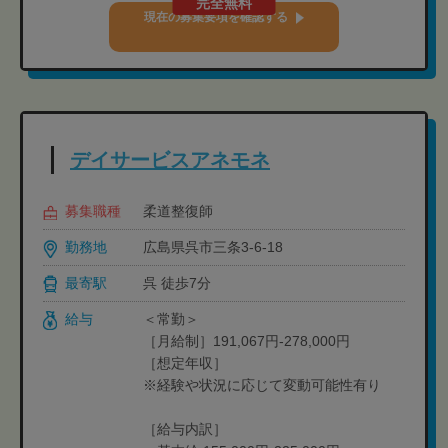
完全無料
現在の募集要項を確認する
デイサービスアネモネ
募集職種
柔道整復師
勤務地
広島県呉市三条3-6-18
最寄駅
呉 徒歩7分
給与
＜常勤＞
［月給制］191,067円-278,000円
［想定年収］
※経験や状況に応じて変動可能性有り
［給与内訳］