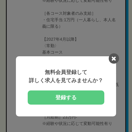
※経験や状況に応じて変動可能性有り
［各コース対象者のみ支給］
・住宅手当:1万円（一人暮らし、本人名
義に限る）
【2027年4月以降】
〈常勤〉
基本コース
〈常勤〉
［月給制］29万円-
無料会員登録して
※中途社員は前職給与保障あり（他業種
は適用外）
詳しく求人を見てみませんか？
入社6ヶ月間は前職給与保障。その後、既
定の評価制度に応じて給与を決定。
登録する
※経験や状況に応じて変動可能性有り
・ショートコース
［月給制］23万円-
※経験や状況に応じて変動可能性有り