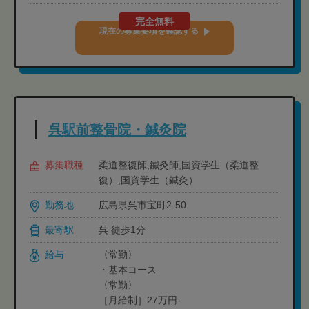
完全無料
現在の募集要項を確認する
呉駅前整骨院・鍼灸院
募集職種
柔道整復師,鍼灸師,国資学生（柔道整
復）,国資学生（鍼灸）
勤務地
広島県呉市宝町2-50
最寄駅
呉 徒歩1分
給与
〈常勤〉
・基本コース
〈常勤〉
［月給制］27万円-