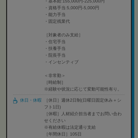
・基本給:155,000円-225,000円
・資格手当:5,000円-5,000円
・能力手当
・固定残業代
［対象者のみ支給］
・住宅手当
・扶養手当
・院長手当
・インセンティブ
＜非常勤＞
［時給制］
※経験や状況に応じて変動可能性有り。
休日・休暇
［休日］週休2日制(日曜日固定休み＋シ
フト1日)
［休暇］人材紹介担当者までお問い合わ
せください
※有給休暇は法定通り支給
［年間休日］105日