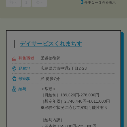
3
前へ
1
次へ
件中 1 〜 3 件を表示
デイサービスくれまちす
募集職種
柔道整復師
勤務地
広島県呉市中通2丁目2-23
最寄駅
呉 徒歩7分
給与
＜常勤＞
［月給制］189,620円-278,000円
［想定年収］2,740,440円-4,011,000円
※経験や状況に応じて変動可能性有り
［給与内訳］
・基本給:155,000円-225,000円