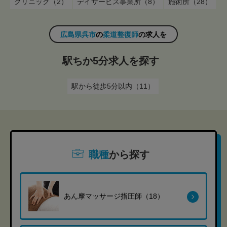
クリニック（2）
デイサービス事業所（8）
施術所（28）
広島県呉市
の
柔道整復師
の求人を
駅ちか5分求人を探す
駅から徒歩5分以内（11）
職種
から探す
あん摩マッサージ指圧師（18）