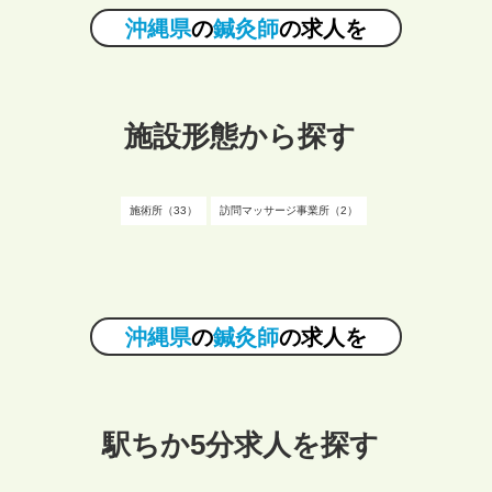
沖縄県
の
鍼灸師
の求人を
施設形態から探す
施術所（33）
訪問マッサージ事業所（2）
沖縄県
の
鍼灸師
の求人を
駅ちか5分求人を探す