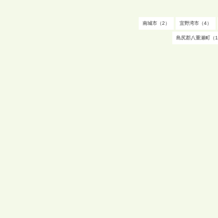
南城市（2）
宜野湾市（4）
島尻郡八重瀬町（