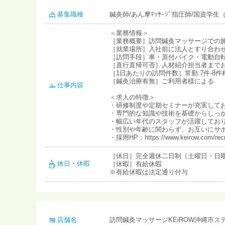
募集職種
鍼灸師/あん摩ﾏｯｻｰｼﾞ指圧師/国資学生（
＜業務情報＞
［業務概要］訪問鍼灸マッサージでの
［就業場所］入社前に法人とすり合わ
［訪問手段］車・原付バイク・電動自
［直行直帰可否］人材紹介担当者まで
［1日あたりの訪問件数］常勤:7件-8件
［鍼灸治療有無］ご利用者様による
仕事内容
＜求人の特徴＞
・研修制度や定期セミナーが充実して
・専門的な知識や技術を基礎からしっ
・幅広い年代のスタッフが活躍してお
・性別や年齢に関わらず、お互いにサ
・採用HP：https://www.keirow.com/recru
［休日］完全週休二日制（土曜日・日
休日・休暇
［休暇］有給休暇
※有給休暇は法定通り付与
店舗名
訪問鍼灸マッサージKEiROW沖縄市ス