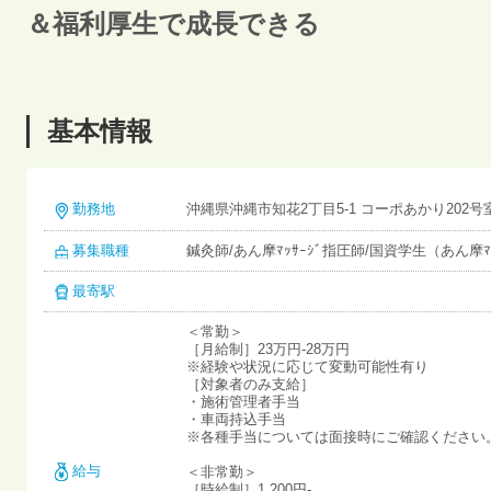
＆福利厚生で成長できる
基本情報
勤務地
沖縄県沖縄市知花2丁目5-1 コーポあかり202号
募集職種
鍼灸師/あん摩ﾏｯｻｰｼﾞ指圧師/国資学生（あん摩ﾏ
最寄駅
＜常勤＞
［月給制］23万円-28万円
※経験や状況に応じて変動可能性有り
［対象者のみ支給］
・施術管理者手当
・車両持込手当
※各種手当については面接時にご確認ください
給与
＜非常勤＞
［時給制］1,200円-