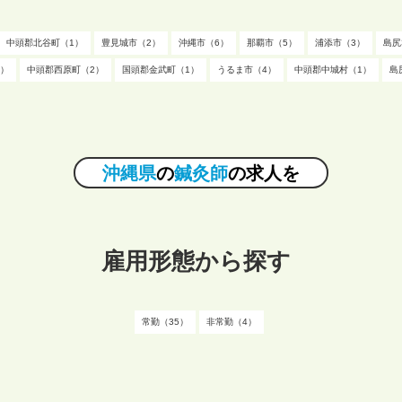
中頭郡北谷町（1）
豊見城市（2）
沖縄市（6）
那覇市（5）
浦添市（3）
島尻
1）
中頭郡西原町（2）
国頭郡金武町（1）
うるま市（4）
中頭郡中城村（1）
島
沖縄県
の
鍼灸師
の求人を
雇用形態から探す
常勤（35）
非常勤（4）