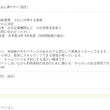
あん摩ﾏｯｻｰｼﾞ指圧）
施術業務、それに付帯する業務
せの上決定
転車・公共交通機関など ※社用車支給有り
お問い合わせください。
程度、非常勤:4件-5件程度（5時間勤務の場合）
おり、未経験の方やブランクがある方でも安心して業務をスタートできます。
かり学び、着実にスキルアップできる環境が整っています。
り、チームワークを大切にする温かい職場です。
ポートし合いながら利用者様の笑顔のために働ける、やりがいのある環境です
it/
曜日・祝日）
テーション