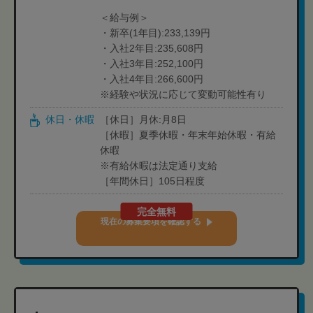
＜給与例＞
・新卒(1年目):233,139円
・入社2年目:235,608円
・入社3年目:252,100円
・入社4年目:266,600円
※経験や状況に応じて変動可能性有り
休日・休暇
［休日］月休:月8日
［休暇］夏季休暇・年末年始休暇・有給
休暇
※有給休暇は法定通り支給
［年間休日］105日程度
完全無料
現在の募集要項を確認する