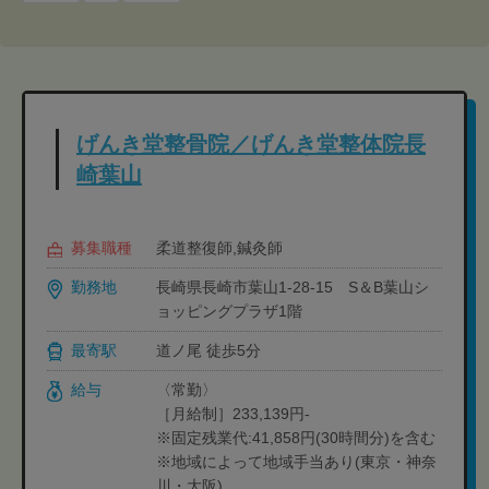
げんき堂整骨院／げんき堂整体院長
崎葉山
募集職種
柔道整復師,鍼灸師
勤務地
長崎県長崎市葉山1-28-15 S＆B葉山シ
ョッピングプラザ1階
最寄駅
道ノ尾 徒歩5分
給与
〈常勤〉
［月給制］233,139円-
※固定残業代:41,858円(30時間分)を含む
※地域によって地域手当あり(東京・神奈
川・大阪)