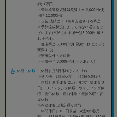
師):1万円
・管理柔道整復師鍼灸師手当:2,000円(使
用時:12,000円)
・歩合:成績により毎月支給される手当
※予算達成状況によって出ない場合もご
ざいます(支給される場合は5,000円-最大
1万円/月)。
・住宅手当:5,000円/月(勤続年数によって
変動する)
※実家以外の方対象
・子供手当:3,000円/月(一人あたり)
休日・休暇
［休日］月8日休制 (シフト制)
※その他、月9日休制、月12日休制あり
［休暇］夏季休暇(2日)・年末年始休暇(3
日)・リフレッシュ休暇・ウェディング休
暇・慶弔休暇・産前休暇・産後休暇・育
児休暇
※有給休暇は法定通り付与
［年間休日］106日前後（4週8休選択
時）、118日前後（4週9休選択時）160日