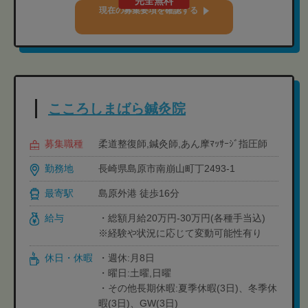
完全無料
現在の募集要項を確認する
こころしまばら鍼灸院
募集職種
柔道整復師,鍼灸師,あん摩ﾏｯｻｰｼﾞ指圧師
勤務地
長崎県島原市南崩山町丁2493-1
最寄駅
島原外港 徒歩16分
給与
・総額月給20万円-30万円(各種手当込)
※経験や状況に応じて変動可能性有り
休日・休暇
・週休:月8日
・曜日:土曜,日曜
・その他長期休暇:夏季休暇(3日)、冬季休
暇(3日)、GW(3日)