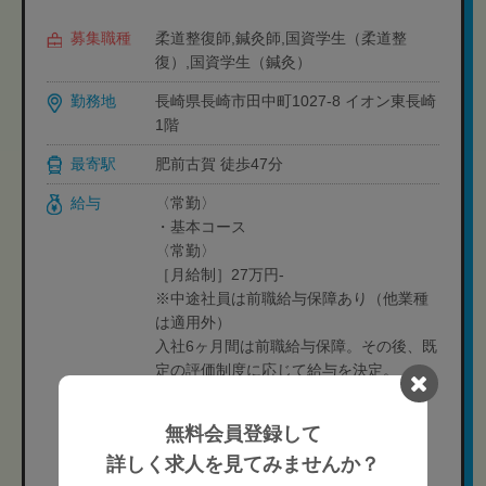
募集職種
柔道整復師,鍼灸師,国資学生（柔道整
復）,国資学生（鍼灸）
勤務地
長崎県長崎市田中町1027-8 イオン東長崎
1階
最寄駅
肥前古賀 徒歩47分
給与
〈常勤〉
・基本コース
〈常勤〉
［月給制］27万円-
※中途社員は前職給与保障あり（他業種
は適用外）
入社6ヶ月間は前職給与保障。その後、既
定の評価制度に応じて給与を決定。
※経験や状況に応じて変動可能性有り
無料会員登録して
［入社半年以後］
詳しく求人を見てみませんか？
月10日休:245,000円