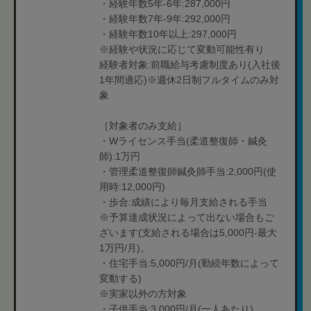
・経験年数5年-6年:287,000円
・経験年数7年-9年:292,000円
・経験年数10年以上:297,000円
※経験や状況に応じて変動可能性有り
経験者対象:前職給与考慮制度あり(入社後
1年間適応)※週休2日制フルタイムのみ対
象
［対象者のみ支給］
・Wライセンス手当(柔道整復師・鍼灸
師):1万円
・管理柔道整復師鍼灸師手当:2,000円(使
用時:12,000円)
・歩合:成績により毎月支給される手当
※予算達成状況によって出ない場合もご
ざいます(支給される場合は5,000円-最大
1万円/月)。
・住宅手当:5,000円/月(勤続年数によって
変動する)
※実家以外の方対象
・子供手当:3,000円/月(一人あたり)