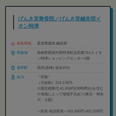
げんき堂整骨院／げんき堂鍼灸院イ
オン時津
募集職種
柔道整復師,鍼灸師
勤務地
長崎県西彼杵郡時津町浜田郷751-5 イオ
ン時津ショッピングセンター1階
最寄駅
高田(長崎) 徒歩20分
給与
〈常勤〉
［月給制］233,139円-
※固定残業代:41,858円(30時間分)を含む
※地域によって地域手当あり(東京・神奈
川・大阪)
＜院長-統括院長＞301,860円-452,500円