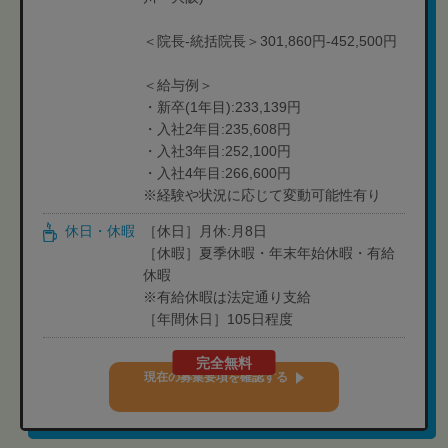
＜院長-統括院長＞301,860円-452,500円
＜給与例＞
・新卒(1年目):233,139円
・入社2年目:235,608円
・入社3年目:252,100円
・入社4年目:266,600円
※経験や状況に応じて変動可能性有り
休日・休暇
［休日］月休:月8日
［休暇］夏季休暇・年末年始休暇・有給
休暇
※有給休暇は法定通り支給
［年間休日］105日程度
完全無料
現在の募集要項を確認する