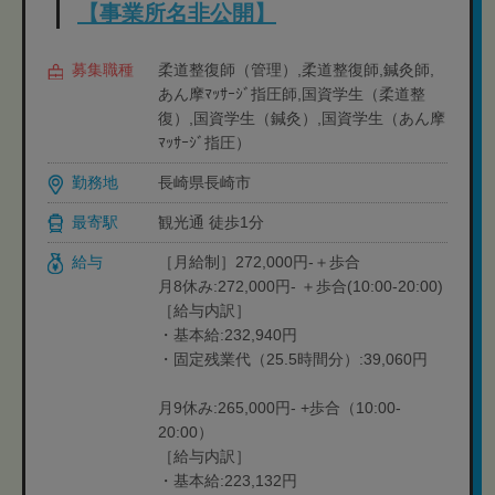
【事業所名非公開】
募集職種
柔道整復師（管理）,柔道整復師,鍼灸師,
あん摩ﾏｯｻｰｼﾞ指圧師,国資学生（柔道整
復）,国資学生（鍼灸）,国資学生（あん摩
ﾏｯｻｰｼﾞ指圧）
勤務地
長崎県長崎市
最寄駅
観光通 徒歩1分
給与
［月給制］272,000円-＋歩合
月8休み:272,000円- ＋歩合(10:00-20:00)
［給与内訳］
・基本給:232,940円
・固定残業代（25.5時間分）:39,060円
月9休み:265,000円- +歩合（10:00-
20:00）
［給与内訳］
・基本給:223,132円