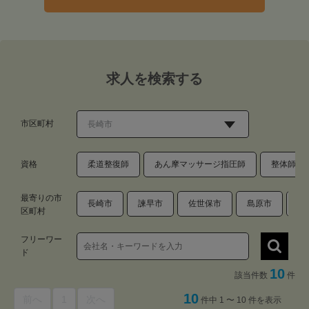
求人を検索する
市区町村
資格
柔道整復師
あん摩マッサージ指圧師
整体師・
最寄りの市
長崎市
諫早市
佐世保市
島原市
西
区町村
フリーワー
ド
10
該当件数
件
10
前へ
1
次へ
件中 1 〜 10 件を表示