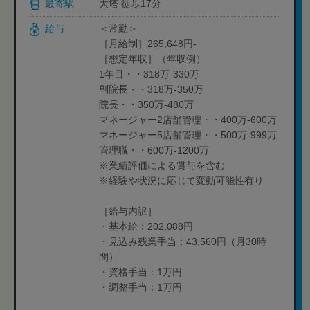
最寄駅
大塔 徒歩17分
給与
＜常勤＞
［月給制］265,648円-
［想定年収］（年収例）
1年目・・318万-330万
副院長・・318万-350万
院長・・350万-480万
マネージャー2店舗管理・・400万-600万
マネージャー5店舗管理・・500万-999万
管理職・・600万-1200万
※業績評価による賞与を含む
※経験や状況に応じて変動可能性有り
［給与内訳］
・基本給：202,088円
・見込み残業手当：43,560円（月30時
間）
・資格手当：1万円
・調整手当：1万円