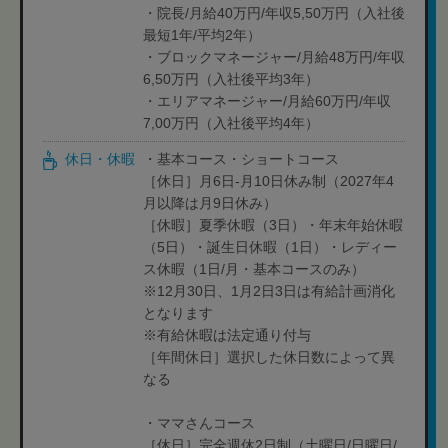
・院長/月給40万円/年収5,50万円（入社後
最短1年/平均2年）
・ブロックマネージャー/月給48万円/年収
6,50万円（入社後平均3年）
・エリアマネージャー/月給60万円/年収
7,00万円（入社後平均4年）
休日・休暇
・基本コース・ショートコース
［休日］月6日-月10日休み制（2027年4
月以降は月9日休み）
［休暇］夏季休暇（3日）・年末年始休暇
（5日）・誕生日休暇（1日）・レディー
ス休暇（1日/月・基本コースのみ）
※12月30日、1月2日3日は有給計画消化
となります
※有給休暇は法定通り付与
［年間休日］選択した休日数によって異
なる
・ママさんコース
［休日］完全週休2日制（土曜日/日曜日/