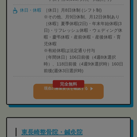
休日・休暇
［休日］月8日休制 (シフト制)
※その他、月9日休制、月12日休制あり
［休暇］夏季休暇(2日)・年末年始休暇(3
日)・リフレッシュ休暇・ウェディング休
暇・慶弔休暇・産前休暇・産後休暇・育
児休暇
※有給休暇は法定通り付与
［年間休日］106日前後（4週8休選択
時）、118日前後（4週9休選択時）160日
前後(週休3日選択時)
完全無料
現在の募集要項を確認する
東長崎整骨院・鍼灸院