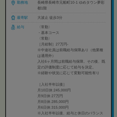
勤務地
長崎県長崎市元船町10-1 ゆめタウン夢彩
都1階
最寄駅
大波止 徒歩3分
給与
〈常勤〉
・基本コース
〈常勤〉
［月給制］27万円-
※中途社員は前職給与保障あり（他業種
は適用外）
入社6ヶ月間は前職給与保障。その後、既
定の評価制度に応じて給与を決定。
※経験や状況に応じて変動可能性有り
［入社半年以後］
月10日休:245,000円
月9日休:27万円
月8日休:285,000円
月6日休:315,000円
※入社半年以後、給与と休日のバランス