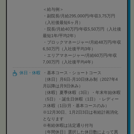
＜給与例＞
・副院長/月給295,000円/年収3,75万円
（入社後最短6ヶ月）
・院長/月給40万円/年収5,50万円（入社後
最短1年/平均2年）
・ブロックマネージャー/月給48万円/年収
6,50万円（入社後平均3年）
・エリアマネージャー/月給60万円/年収
7,00万円（入社後平均4年）
休日・休暇
・基本コース・ショートコース
［休日］月6日-月10日休み制（2027年4
月以降は月9日休み）
［休暇］夏季休暇（3日）・年末年始休暇
（5日）・誕生日休暇（1日）・レディー
ス休暇（1日/月・基本コースのみ）
※12月30日、1月2日3日は有給計画消化
となります
※有給休暇は法定通り付与
［年間休日］選択した休日数によって異