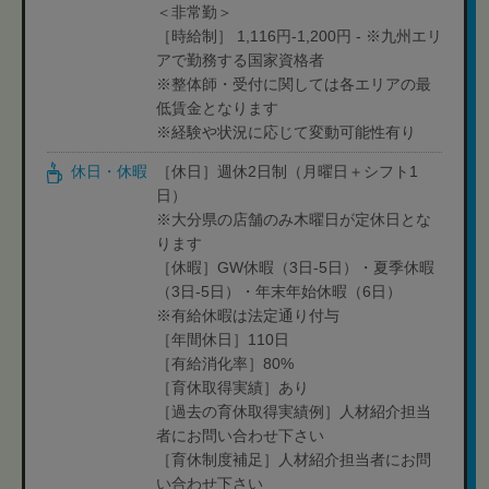
＜非常勤＞
［時給制］ 1,116円-1,200円 - ※九州エリ
アで勤務する国家資格者
※整体師・受付に関しては各エリアの最
低賃金となります
※経験や状況に応じて変動可能性有り
休日・休暇
［休日］週休2日制（月曜日＋シフト1
日）
※大分県の店舗のみ木曜日が定休日とな
ります
［休暇］GW休暇（3日-5日）・夏季休暇
（3日-5日）・年末年始休暇（6日）
※有給休暇は法定通り付与
［年間休日］110日
［有給消化率］80%
［育休取得実績］あり
［過去の育休取得実績例］人材紹介担当
者にお問い合わせ下さい
［育休制度補足］人材紹介担当者にお問
い合わせ下さい