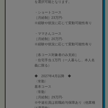
を選択可能となります。
・ショートコース
［月給制］23万円-
※経験や状況に応じて変動可能性有り
・ママさんコース
［月給制］20万円-
※経験や状況に応じて変動可能性有り
［各コース対象者のみ支給］
・住宅手当:1万円（一人暮らし、本人名
義に限る）
◆ 2027年4月以降 ◆
〈常勤〉
基本コース
〈常勤〉
［月給制］29万円-
※中途社員は前職給与保障あり（他業種
は適用外）