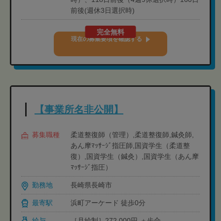
前後(週休3日選択時)
完全無料
現在の募集要項を確認する
【事業所名非公開】
募集職種
柔道整復師（管理）,柔道整復師,鍼灸師,
あん摩ﾏｯｻｰｼﾞ指圧師,国資学生（柔道整
復）,国資学生（鍼灸）,国資学生（あん摩
ﾏｯｻｰｼﾞ指圧）
勤務地
長崎県長崎市
最寄駅
浜町アーケード 徒歩0分
給与
［月給制］272,000円-＋歩合