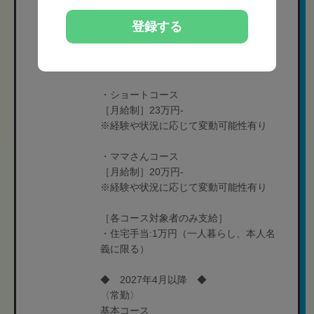
月9日休:27万円
月8日休:285,000円
登録する
月6日休:315,000円
※入社半年以後、給与と休日のバランス
を選択可能となります。
・ショートコース
［月給制］23万円-
※経験や状況に応じて変動可能性有り
・ママさんコース
［月給制］20万円-
※経験や状況に応じて変動可能性有り
［各コース対象者のみ支給］
・住宅手当:1万円（一人暮らし、本人名
義に限る）
◆ 2027年4月以降 ◆
〈常勤〉
基本コース