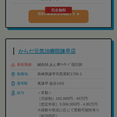
完全無料
現在の募集要項を確認する
からだ元気治療院諫早店
募集職種
鍼灸師,あん摩ﾏｯｻｰｼﾞ指圧師
勤務地
長崎県諫早市西里町1706-1
最寄駅
東諫早 徒歩14分
給与
＜常勤＞
［月給制］242,000円 - 40万円
［想定年収］3,006,000円 - 4,80万円
※経験や状況に応じて変動可能性有り
［給与内訳］