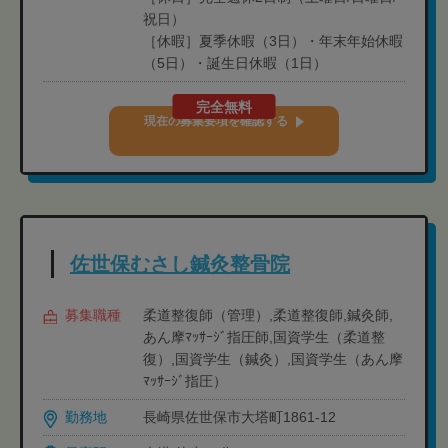
祝日）
［休暇］夏季休暇（3日）・年末年始休暇
（5日）・誕生日休暇（1日）
完全無料
現在の募集要項を確認する
佐世保むさし鍼灸整骨院
募集職種
柔道整復師（管理）,柔道整復師,鍼灸師,
あん摩ﾏｯｻｰｼﾞ指圧師,国資学生（柔道整
復）,国資学生（鍼灸）,国資学生（あん摩
ﾏｯｻｰｼﾞ指圧）
勤務地
長崎県佐世保市大塔町1861-12