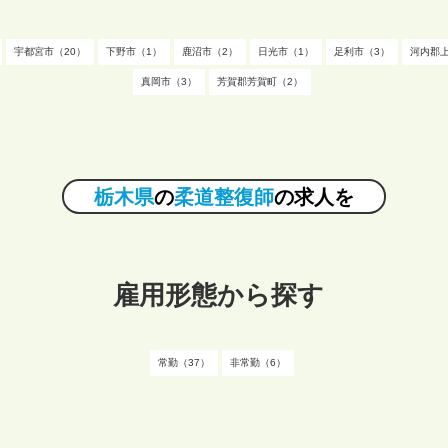
宇都宮市（20）
下野市（1）
鹿沼市（2）
日光市（1）
足利市（3）
河内郡
真岡市（3）
芳賀郡芳賀町（2）
栃木県
の
柔道整復師
の求人を
雇用形態から探す
常勤（37）
非常勤（6）