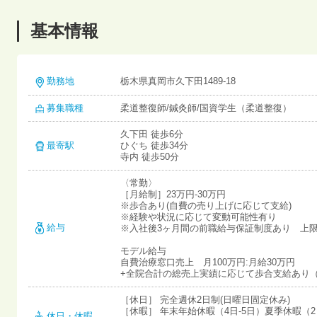
基本情報
勤務地
栃木県真岡市久下田1489-18
募集職種
柔道整復師/鍼灸師/国資学生（柔道整復）
久下田 徒歩6分
最寄駅
ひぐち 徒歩34分
寺内 徒歩50分
〈常勤〉
［月給制］23万円-30万円
※歩合あり(自費の売り上げに応じて支給)
※経験や状況に応じて変動可能性有り
給与
※入社後3ヶ月間の前職給与保証制度あり 上
モデル給与
自費治療窓口売上 月100万円:月給30万円
+全院合計の総売上実績に応じて歩合支給あり（
［休日］ 完全週休2日制(日曜日固定休み)
［休暇］ 年末年始休暇（4日-5日）夏季休暇（
休日・休暇