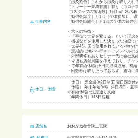
［鍼灸割合］これから鍼灸は取り入れ
［トレーナー業務有無］有り（コロナ
［1スタッフの施術数］1日15名-20名
［勉強会頻度］月1回（全体参加）、週
仕事内容
［勉強会時間帯］月1回の全体の勉強
＜求人の特徴＞
・「手技で世界を変える」という理念
・機械などを使用した決まった治療で
・世界43ヶ国で使用されているken y
・定期的に海外へ行きトップレベルの
・外部研修もありセミナー代は会社支
・今後も店舗展開を考えており、チャ
・毎年有給休暇は5日間取得必須。有給
・回数券は取り扱っておらず、施術に
［休日］ 完全週休2日制(日曜日固定休み
［休暇］ 年末年始休暇（4日-5日）夏
休日・休暇
※有給休暇は法定通り支給
［年間休日］113日程度
店舗名
おおがね整骨院二宮院
勤務地
栃木県真岡市久下田1489-18