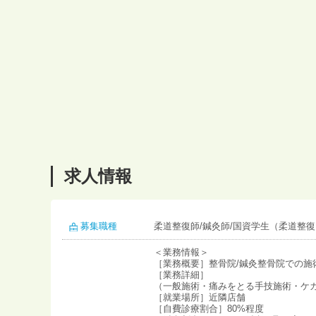
求人情報
募集職種
柔道整復師/鍼灸師/国資学生（柔道整復
＜業務情報＞
［業務概要］整骨院/鍼灸整骨院での施
［業務詳細］
（一般施術・痛みをとる手技施術・ケ
［就業場所］近隣店舗
［自費診療割合］80%程度