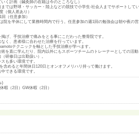
ていく計画（鍼灸師の在籍は今のところなし）
前までは野球・サッカー・陸上などの競技で小学生-社会人までサポートして
程度（個人差あり）
1回（任意参加）
会は院を半休にして業務時間内で行う。任意参加の週1回の勉強会は朝や夜の
を掲げ、手技治療で痛みをとる事にこだわった整骨院です。
はなく、患者様に合わせた治療を行っています。
amamotoテクニックを軸とした手技治療が学べます。
技術を直に学んだり、院内以外にもスポーツチームのトレーナーとしての活動
給（研修日は出勤扱い）。
ンスも多い環境です。
を含めると年間休日120日とオンオフメリハリ持って働けます。
集中できる環境です。
)
季休暇（2日）GW休暇（2日）