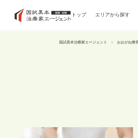
トップ
エリアから探す
国試黒本治療家エージェント
おおがね整