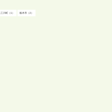
上三川町（1）
栃木市（2）