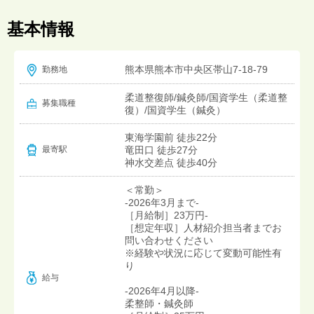
基本情報
熊本県熊本市中央区帯山7-18-79
勤務地
柔道整復師/鍼灸師/国資学生（柔道整
募集職種
復）/国資学生（鍼灸）
東海学園前 徒歩22分
竜田口 徒歩27分
最寄駅
神水交差点 徒歩40分
＜常勤＞
‐2026年3月まで‐
［月給制］23万円-
［想定年収］人材紹介担当者までお
問い合わせください
※経験や状況に応じて変動可能性有
り
給与
‐2026年4月以降‐
柔整師・鍼灸師