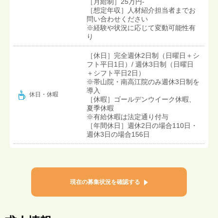
［月給制］25万円-
［想定年収］人材紹介担当者までお
問い合わせください
※経験や状況に応じて変動可能性有
り
［休日］完全週休2日制（日曜日＋シ
フト平日1日）/ 週休3日制（日曜日
＋シフト平日2日）
※帯山院・南高江院のみ週休3日制を
導入
休日・休暇
［休暇］ゴールデンウイーク休暇、
夏季休暇
※有給休暇は法定通り付与
［年間休日］週休2日の場合110日・
週休3日の場合156日
現在の募集状況を確認する