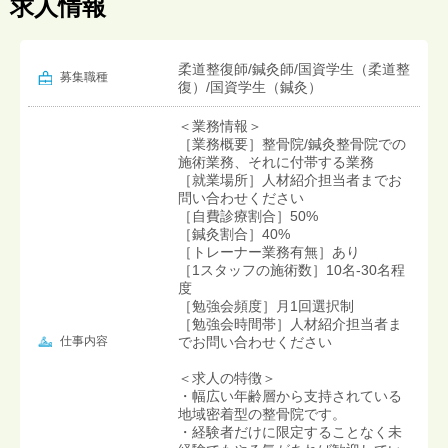
求人情報
柔道整復師/鍼灸師/国資学生（柔道整
募集職種
復）/国資学生（鍼灸）
＜業務情報＞
［業務概要］整骨院/鍼灸整骨院での
施術業務、それに付帯する業務
［就業場所］人材紹介担当者までお
問い合わせください
［自費診療割合］50%
［鍼灸割合］40%
［トレーナー業務有無］あり
［1スタッフの施術数］10名-30名程
度
［勉強会頻度］月1回選択制
［勉強会時間帯］人材紹介担当者ま
仕事内容
でお問い合わせください
＜求人の特徴＞
・幅広い年齢層から支持されている
地域密着型の整骨院です。
・経験者だけに限定することなく未