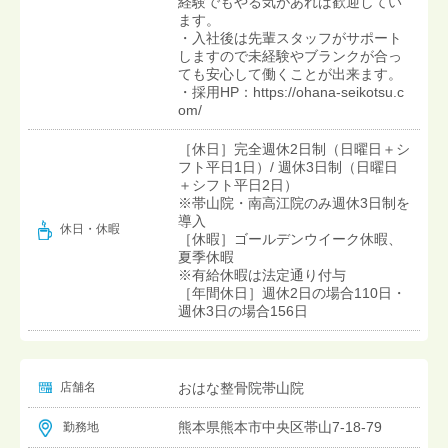
経験でもやる気があれば歓迎してい
ます。
・入社後は先輩スタッフがサポート
しますので未経験やブランクが合っ
ても安心して働くことが出来ます。
・採用HP：https://ohana-seikotsu.c
om/
［休日］完全週休2日制（日曜日＋シ
フト平日1日）/ 週休3日制（日曜日
＋シフト平日2日）
※帯山院・南高江院のみ週休3日制を
導入
休日・休暇
［休暇］ゴールデンウイーク休暇、
夏季休暇
※有給休暇は法定通り付与
［年間休日］週休2日の場合110日・
週休3日の場合156日
店舗名
おはな整骨院帯山院
熊本県熊本市中央区帯山7-18-79
勤務地