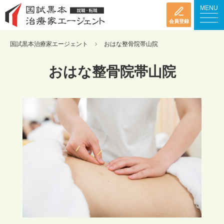
MENU
会員登録
国試黒本治療家エージェント
おはな整骨院帯山院
おはな整骨院帯山院