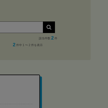
2
該当件数
件
2
件中 1 〜 2 件を表示