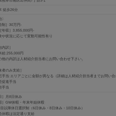
県熊本市南区出仲間7丁目3-1
 徒歩26分
勤〉
給制］30万円‐
年収］3,855,000円‐
験や状況に応じて変動可能性有り
与内訳］
給:255,000円
の他の内訳は人材紹介担当者にお問い合わせ下さい。
象者のみ支給］
宅手当:エリアごとに金額が異なる（詳細は人材紹介担当者までお問い合
売促進手当
術手当
日］月8日休み
暇］GW休暇・年末年始休暇
年目以降休日選択制（6日休み・8日休み・10日休み）
給休暇は法定通り支給