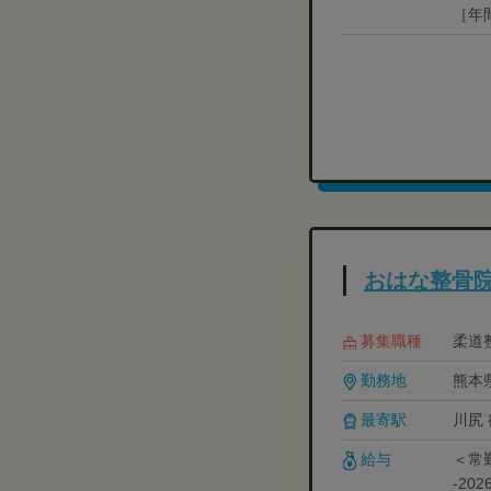
［年
おはな整骨
募集職種
柔道
勤務地
熊本
最寄駅
川尻 
給与
＜常
‐20