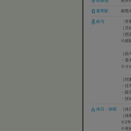
勤務地
熊本
最寄駅
南熊本
給与
〈常
［月
［想定
※経
［給
・基本
※そ
［対
・住
・販
・技
休日・休暇
［休
［休
※2
※有