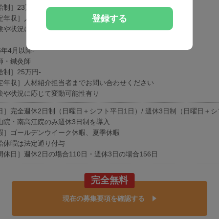
給制］23万円-
登録する
定年収］人材紹介担当者までお問い合わせください
験や状況に応じて変動可能性有り
26年4月以降‐
師・鍼灸師
給制］25万円-
定年収］人材紹介担当者までお問い合わせください
験や状況に応じて変動可能性有り
日］完全週休2日制（日曜日＋シフト平日1日）/ 週休3日制（日曜日＋シ
山院・南高江院のみ週休3日制を導入
暇］ゴールデンウイーク休暇、夏季休暇
給休暇は法定通り付与
間休日］週休2日の場合110日・週休3日の場合156日
完全無料
現在の募集要項を確認する