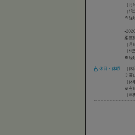
［月
［想
※経
‐20
柔整
［月
［想
※経
休日・休暇
［休
※帯
［休
※有
［年