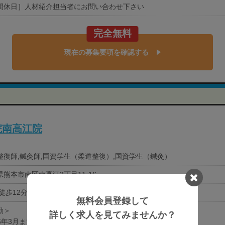
間休日］人材紹介担当者にお問い合わせ下さい
完全無料
現在の募集要項を確認する
院南高江院
整復師,鍼灸師,国資学生（柔道整復）,国資学生（鍼灸）
県熊本市南区南高江2丁目11-16
徒歩12分
無料会員登録して
勤＞
詳しく求人を見てみませんか？
26年3月まで‐