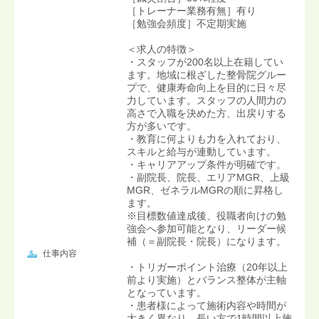
［トレーナー業務有無］有り
［勉強会頻度］不定期実施
＜求人の特徴＞
・スタッフが200名以上在籍してい
ます。地域に根ざした整骨院グルー
プで、健康寿命向上を目的に日々尽
力しています。スタッフの人間力の
高さで入職を決めた方、出戻りする
方が多いです。
・教育に何よりも力を入れており、
スキルと給与が連動しています。
・キャリアアップ条件が明確です。
・副院長、院長、エリアMGR、上級
MGR、ゼネラルMGRの順に昇格し
ます。
※目標数値達成後、役職者向けの勉
強会へ参加可能となり、リーダー候
補（＝副院長・院長）になります。
仕事内容
・トリガーポイント治療（20年以上
前より実施）とバランス整体が主軸
となっています。
・患者様によって施術内容や時間が
大きく異なり、長い方で1時間以上施