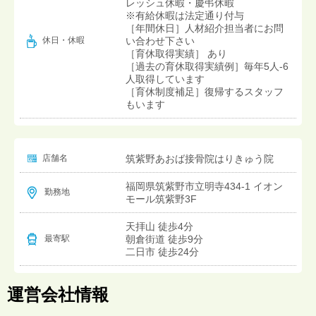
レッシュ休暇・慶弔休暇
※有給休暇は法定通り付与
［年間休日］人材紹介担当者にお問
い合わせ下さい
休日・休暇
［育休取得実績］ あり
［過去の育休取得実績例］毎年5人-6
人取得しています
［育休制度補足］復帰するスタッフ
もいます
店舗名
筑紫野あおば接骨院はりきゅう院
福岡県筑紫野市立明寺434-1 イオン
勤務地
モール筑紫野3F
天拝山 徒歩4分
朝倉街道 徒歩9分
最寄駅
二日市 徒歩24分
運営会社情報