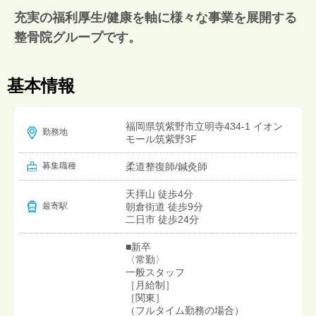
充実の福利厚生/健康を軸に様々な事業を展開する
整骨院グループです。
基本情報
福岡県筑紫野市立明寺434-1 イオン
勤務地
モール筑紫野3F
募集職種
柔道整復師/鍼灸師
天拝山 徒歩4分
朝倉街道 徒歩9分
最寄駅
二日市 徒歩24分
■新卒
〈常勤〉
一般スタッフ
［月給制］
［関東］
（フルタイム勤務の場合）