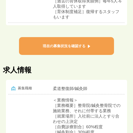
［過去の育休取得実績例］毎年5人-6
人取得しています
［育休制度補足］復帰するスタッフ
もいます
現在の募集状況を確認する
求人情報
募集職種
柔道整復師/鍼灸師
＜業務情報＞
［業務概要］整骨院/鍼灸整骨院での
施術業務、それに付帯する業務
［就業場所］入社前に法人とすり合
わせの上決定
［自費診療割合］60%程度
［鍼灸割合］30%程度