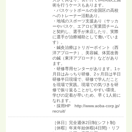
術を行うケースもあります。
・バスケットボールの全国区の高校
へのトレーナー活動あり。
・地域のスポーツ支援あり（サッカ
ーやバスケ、エアロビ実業団チーム
と契約し、選手が来店したり、実際
に選手が治療補助として働いていま
す）。
・鍼灸治療はトリガーポイント（西
洋アプローチ）、美容鍼、体質改善
の鍼（東洋アプローチ）などがあり
ます。
・研修専用センターがあります。1ヶ
月目はみっちり研修、2ヶ月目は半日
研修半日現場で、研修で学んだこと
を現場で実践。現場での気づきを研
修で振り返ることがしやすい環境。
学びの定着が早いため、早く1人前に
なれます。
・採用HP http://www.aoba-corp.jp/
recruit/
［休日］完全週休2日制(シフト制)
［休暇］年末年始休暇(4日間)・リフ