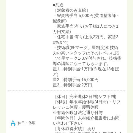
■共通
［対象者のみ支給］
・W資格手当:5,000円(柔道整復師・
鍼灸師)
・家族手当:有り(お子様1人につき1
万円支給)
・住宅手当:有り(上限2万円、家賃3
0%まで)
・技術職(匠マーク、星制度)※技術
力の高いスタッフはそのレベルに応
じて星マーク1-3が付与され、技術指
導の講師になってもらいます。
星1…特別手当:1万円(※現在13名ほ
ど)
星2…特別手当:15,000円
星3…特別手当:2万円
［休日］完全週休2日制(シフト制)
［休暇］年末年始休暇(4日間)・リフ
レッシュ休暇・慶弔休暇
※有給休暇は法定通り付与
［年間休日］人材紹介担当者にお問
い合わせ下さい
休日・休暇
［育休取得実績］ あり