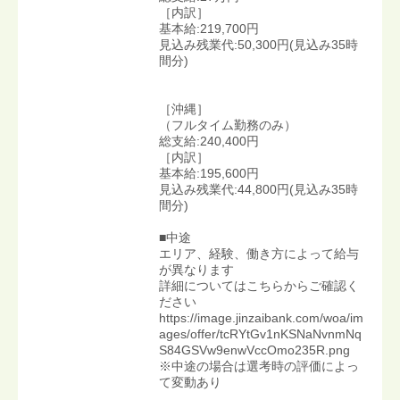
［内訳］
基本給:219,700円
見込み残業代:50,300円(見込み35時
間分)
［沖縄］
（フルタイム勤務のみ）
総支給:240,400円
［内訳］
基本給:195,600円
見込み残業代:44,800円(見込み35時
間分)
■中途
エリア、経験、働き方によって給与
が異なります
詳細についてはこちらからご確認く
ださい
https://image.jinzaibank.com/woa/im
ages/offer/tcRYtGv1nKSNaNvnmNq
S84GSVw9enwVccOmo235R.png
※中途の場合は選考時の評価によっ
て変動あり