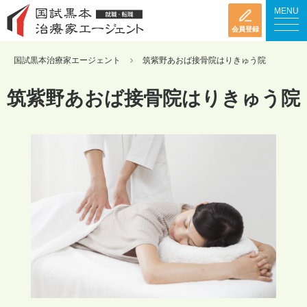
MENU
会員登録
国試黒本治療家エージェント
筑紫野あおば接骨院はりきゅう院
筑紫野あおば接骨院はりきゅう院