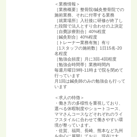
＜業務情報＞
［業務概要］整骨院/鍼灸整骨院での
施術業務、それに付帯する業務
［就業場所］入社後に研修が終了し
た段階で法人とすり合わせの上決定
［自費診療割合］40%程度
［鍼灸割合］40%程度
［トレーナー業務有無］有り
［1スタッフの施術数］1日15名-20
名程度
［勉強会頻度］月に3回-4回程度
［勉強会時間帯］業務時間内
毎週月曜日9時-11時まで院を閉めて
行っています
月1回は鍼灸師のみの勉強会も行って
います
＜求人の特徴＞
・働き方の多様性を重視しており、
選べる休暇制度やショートコース、
ママさんコースなどそれぞれのライ
フスタイルに合わせて働きやすい環
境が整っています。
・佐賀、福岡、長崎、熊本など九州
を中心に展開しており、現在は大