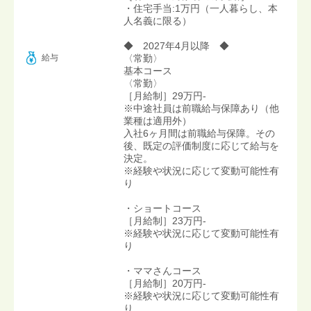
・住宅手当:1万円（一人暮らし、本
人名義に限る）
◆ 2027年4月以降 ◆
給与
〈常勤〉
基本コース
〈常勤〉
［月給制］29万円-
※中途社員は前職給与保障あり（他
業種は適用外）
入社6ヶ月間は前職給与保障。その
後、既定の評価制度に応じて給与を
決定。
※経験や状況に応じて変動可能性有
り
・ショートコース
［月給制］23万円-
※経験や状況に応じて変動可能性有
り
・ママさんコース
［月給制］20万円-
※経験や状況に応じて変動可能性有
り