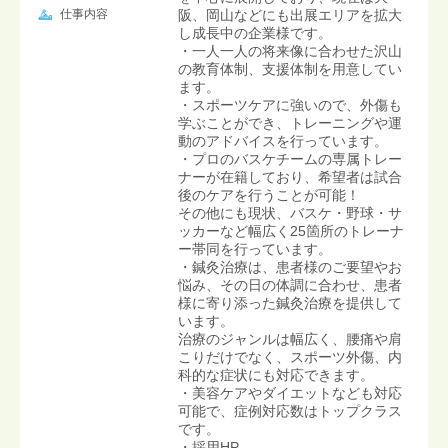
仕事内容
阪、岡山などにも出展エリアを拡大
し成長中の企業様です。
・一人一人の将来像に合わせた沢山
の教育体制、支援体制を用意してい
ます。
・スポーツケアに強いので、外傷も
学ぶことができ、トレーニングや運
動のアドバイスを行っています。
・プロのバスケチームの専属トレー
ナーが在籍しており、希望者は試合
後のケアを行うことが可能！
その他にも現状、バスケ・野球・サ
ッカーなど幅広く25箇所のトレーナ
ー帯同を行っています。
・鍼灸治療は、患者様のご要望やお
悩み、その日の体調に合わせ、患者
様に寄り添った鍼灸治療を提供して
います。
治療のジャンルは幅広く、腰痛や肩
こりだけでなく、スポーツ外傷、内
科的な症状にも対応できます。
・美容ケアやダイエットなども対応
可能で、症例対応数はトップクラス
です。
・採用HP