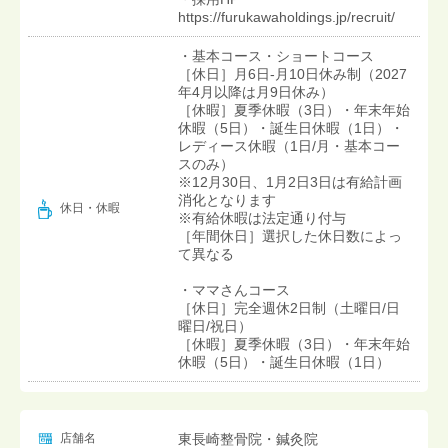
https://furukawaholdings.jp/recruit/
・基本コース・ショートコース
［休日］月6日-月10日休み制（2027
年4月以降は月9日休み）
［休暇］夏季休暇（3日）・年末年始
休暇（5日）・誕生日休暇（1日）・
レディース休暇（1日/月・基本コー
スのみ）
※12月30日、1月2日3日は有給計画
消化となります
休日・休暇
※有給休暇は法定通り付与
［年間休日］選択した休日数によっ
て異なる
・ママさんコース
［休日］完全週休2日制（土曜日/日
曜日/祝日）
［休暇］夏季休暇（3日）・年末年始
休暇（5日）・誕生日休暇（1日）
店舗名
東長崎整骨院・鍼灸院