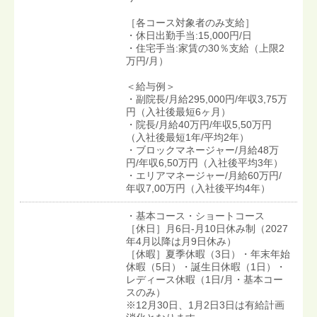
［各コース対象者のみ支給］
・休日出勤手当:15,000円/日
・住宅手当:家賃の30％支給（上限2
万円/月）
＜給与例＞
・副院長/月給295,000円/年収3,75万
円（入社後最短6ヶ月）
・院長/月給40万円/年収5,50万円
（入社後最短1年/平均2年）
・ブロックマネージャー/月給48万
円/年収6,50万円（入社後平均3年）
・エリアマネージャー/月給60万円/
年収7,00万円（入社後平均4年）
・基本コース・ショートコース
［休日］月6日-月10日休み制（2027
年4月以降は月9日休み）
［休暇］夏季休暇（3日）・年末年始
休暇（5日）・誕生日休暇（1日）・
レディース休暇（1日/月・基本コー
スのみ）
※12月30日、1月2日3日は有給計画