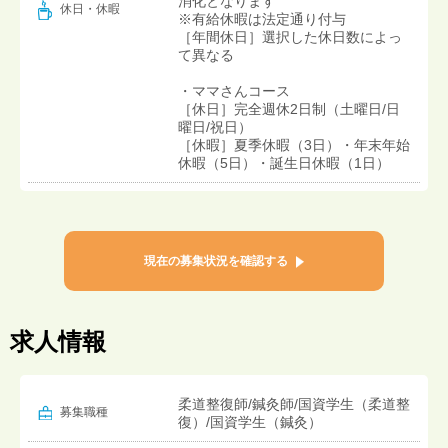
消化となります
休日・休暇
※有給休暇は法定通り付与
［年間休日］選択した休日数によっ
て異なる
・ママさんコース
［休日］完全週休2日制（土曜日/日
曜日/祝日）
［休暇］夏季休暇（3日）・年末年始
休暇（5日）・誕生日休暇（1日）
現在の募集状況を確認する
求人情報
柔道整復師/鍼灸師/国資学生（柔道整
募集職種
復）/国資学生（鍼灸）