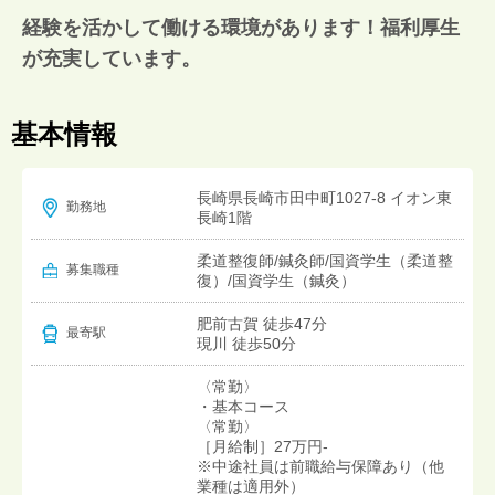
経験を活かして働ける環境があります！福利厚生
が充実しています。
基本情報
長崎県長崎市田中町1027-8 イオン東
勤務地
長崎1階
柔道整復師/鍼灸師/国資学生（柔道整
募集職種
復）/国資学生（鍼灸）
肥前古賀 徒歩47分
最寄駅
現川 徒歩50分
〈常勤〉
・基本コース
〈常勤〉
［月給制］27万円-
※中途社員は前職給与保障あり（他
業種は適用外）