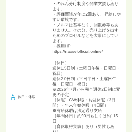
・のれん分け制度や開業支援もあり
ます。
・評価面談が年に2回あり、昇給しや
すい環境です。
・ノルマは基本なく、回数券等もあ
りません。その分、売り上げを出す
ためのプロセルなどを大事にしてい
ます。
・採用HP
https://naoselofficial.online/
［休日］
週休1.5日制（土曜日午後・日曜日・
祝日）
週休2.0日制（平日半日・土曜日午
後・日曜日・祝日）
※2026年7月から完全週休2日制に変
更の予定
休日・休暇
［休暇］GW休暇・お盆休暇（3日
間）・年末年始休暇（4日間）
※有給休暇は法定通り支給
［年間休日］約90日もしくは約115
日
［育休取得実績］あり（男性もあ
り）