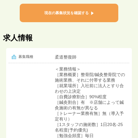
現在の募集状況を確認する
求人情報
募集職種
柔道整復師
＜業務情報＞
［業務概要］整骨院/鍼灸整骨院での
施術業務、それに付帯する業務
［就業場所］入社前に法人とすり合
わせの上決定
［自費診療割合］90%程度
［鍼灸割合］有 ※店舗によって鍼
灸施術の有無が異なる
［トレーナー業務有無］無（導入予
定有り）
［1スタッフの施術数］1日20名-25
名程度(予約優先)
［勉強会頻度］毎日