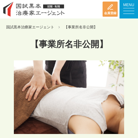
MENU
会員登録
国試黒本治療家エージェント
【事業所名非公開】
【事業所名非公開】