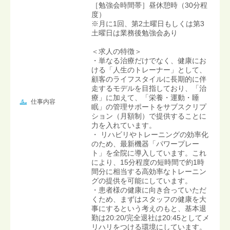
［勉強会時間帯］昼休憩時（30分程
度）
※月に1回、第2土曜日もしくは第3
土曜日は業務後勉強会あり
＜求人の特徴＞
・単なる治療だけでなく、健康にお
ける「人生のトレーナー」として、
顧客のライフスタイルに長期的に伴
走するモデルを目指しており、「治
療」に加えて、「栄養・運動・睡
仕事内容
眠」の管理サポートをサブスクリプ
ション（月額制）で提供することに
力を入れています。
・ リハビリやトレーニングの効率化
のため、最新機器「パワープレー
ト」を全院に導入しています。これ
により、15分程度の短時間で約1時
間分に相当する高効率なトレーニン
グの提供を可能にしています。
・患者様の健康に向き合っていただ
くため、まずはスタッフの健康を大
事にするという考えのもと、基本退
勤は20:20/完全退社は20:45としてメ
リハリをつける環境にしています。