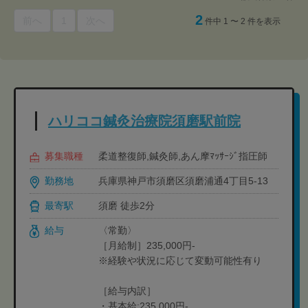
2
前へ
1
次へ
件中 1 〜 2 件を表示
ハリココ鍼灸治療院須磨駅前院
募集職種
柔道整復師,鍼灸師,あん摩ﾏｯｻｰｼﾞ指圧師
勤務地
兵庫県神戸市須磨区須磨浦通4丁目5-13
最寄駅
須磨 徒歩2分
給与
〈常勤〉
［月給制］235,000円-
※経験や状況に応じて変動可能性有り
［給与内訳］
・基本給:235,000円-