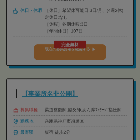
休日・休暇
［休日］希望休可能日:3日/月、(4週2休)
定休日:なし
［休暇］冬期休暇:3日
［年間休日］107日
完全無料
現在の募集要項を確認する
【事業所名非公開】
募集職種
柔道整復師,鍼灸師,あん摩ﾏｯｻｰｼﾞ指圧師
勤務地
兵庫県神戸市須磨区
最寄駅
板宿 徒歩2分