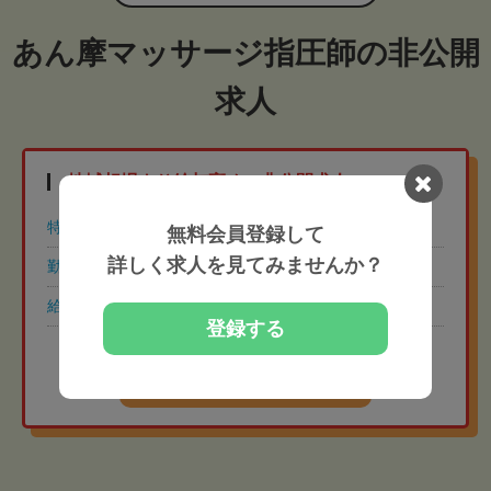
あん摩マッサージ指圧師の非公開
求人
地域相場より給与高めの非公開求人
特徴
年間休日110日以上
土日祝休み
無料会員登録して
詳しく求人を見てみませんか？
勤務時間
8:30-17:30（休憩60分）
給与
常勤 月給32万円
登録する
地域相場より給与高めの
非公開求人を紹介してもらう