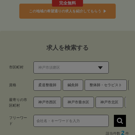
完全無料
この地域の希望通りの求人を紹介してもらう
求人を検索する
市区町村
資格
柔道整復師
鍼灸師
整体師・セラピスト
最寄りの市
神戸市西区
神戸市垂水区
神戸市北区
神
区町村
フリーワー
ド
2
該当件数
件