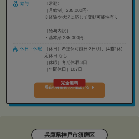
給与
〈常勤〉
［月給制］235,000円-
※経験や状況に応じて変動可能性有り
［給与内訳］
・基本給:235,000円-
休日・休暇
［休日］希望休可能日:3日/月、(4週2休)
定休日:なし
［休暇］冬期休暇:3日
［年間休日］107日
完全無料
現在の募集要項を確認する
兵庫県神戸市須磨区