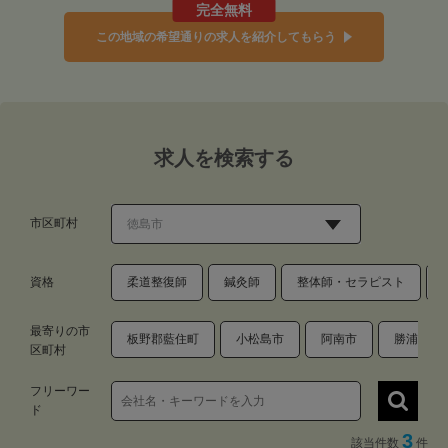
完全無料
この地域の希望通りの求人を紹介してもらう
求人を検索する
市区町村
資格
柔道整復師
鍼灸師
整体師・セラピスト
最寄りの市
板野郡藍住町
小松島市
阿南市
勝浦郡勝
区町村
フリーワー
ド
3
該当件数
件