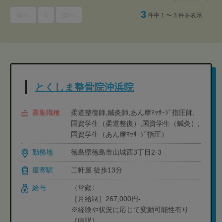
3
前へ
1
次へ
件中 1 〜 3 件を表示
とくしま整骨院沖浜院
募集職種
柔道整復師,鍼灸師,あん摩ﾏｯｻｰｼﾞ指圧師,
国資学生（柔道整復）,国資学生（鍼灸）,
国資学生（あん摩ﾏｯｻｰｼﾞ指圧）
勤務地
徳島県徳島市山城西3丁目2-3
最寄駅
二軒屋 徒歩13分
給与
〈常勤〉
［月給制］267,000円-
※経験や状況に応じて変動可能性有り
［内訳］