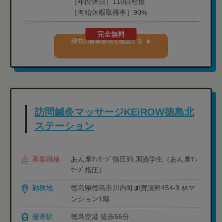
［年間休日］110日程度
［有給休暇取得率］90%
完全無料
現在の募集要項を確認する
訪問鍼灸マッサージKEiROW徳島北
ステーション
募集職種
あん摩ﾏｯｻｰｼﾞ指圧師,国資学生（あん摩ﾏｯ
ｻｰｼﾞ指圧）
勤務地
徳島県徳島市川内町加賀須野454-3 林マ
ンション1階
最寄駅
徳島空港 徒歩56分