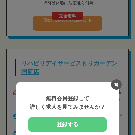
※有給休暇は法定通り付与
完全無料
現在の募集要項を確認する
リハビリデイサービスもりガーデン
国府店
募集職種
柔道整復師,あん摩ﾏｯｻｰｼﾞ指圧師,国資学生
無料会員登録して
（柔道整復）,国資学生（あん摩ﾏｯｻｰｼﾞ指
圧）
詳しく求人を見てみませんか？
勤務地
徳島県徳島市国府町南岩延792-1 西陣ビ
ル1F
登録する
最寄駅
鮎喰 徒歩15分