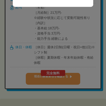
給与
〈常勤〉
［月給制］21万円-
※経験や状況に応じて変動可能性有り
［内訳］
・基本給:18万円-
・資格手当:3万円-
・能力手当:経験による
休日・休暇
［休日］週休2日制(日曜・祝日+他1日)※
シフト制
［休暇］夏期休暇・年末年始休暇・有給
休暇
完全無料
現在の募集要項を確認する