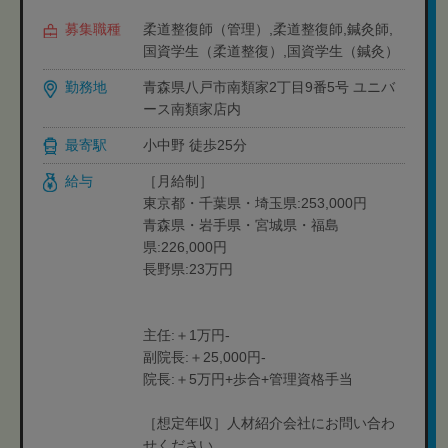
募集職種
柔道整復師（管理）,柔道整復師,鍼灸師,
国資学生（柔道整復）,国資学生（鍼灸）
勤務地
青森県八戸市南類家2丁目9番5号 ユニバ
ース南類家店内
最寄駅
小中野 徒歩25分
給与
［月給制］
東京都・千葉県・埼玉県:253,000円
青森県・岩手県・宮城県・福島
県:226,000円
長野県:23万円
主任:＋1万円-
副院長:＋25,000円-
院長:＋5万円+歩合+管理資格手当
［想定年収］人材紹介会社にお問い合わ
せください。