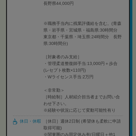
長野県44,000円
※職務手当内に残業評価給を含む。(青森
県・岩手県・宮城県・福島県:30時間分
東京都・千葉県・埼玉県:24時間分 長野
県:30時間分)
［対象者のみ支給］
・管理柔道整復師手当:13,000円＋歩合
(レセプト枚数×110円)
・Wライセンス手当:2万円
＜非常勤＞
［時給制］人材紹介担当者までお問い合
わせ下さい。
※経験や状況に応じて変動可能性有り
休日・休暇
［休日］週休2日制 (希望休も柔軟に申請
取得可能)
※関東圏のみ固定休み有(日曜日＋他1