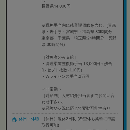
長野県44,000円
※職務手当内に残業評価給を含む。(青森
県・岩手県・宮城県・福島県:30時間分
東京都・千葉県・埼玉県:24時間分 長野
県:30時間分)
［対象者のみ支給］
・管理柔道整復師手当:13,000円＋歩合
(レセプト枚数×110円)
・Wライセンス手当:2万円
＜非常勤＞
［時給制］人材紹介担当者までお問い合
わせ下さい。
※経験や状況に応じて変動可能性有り
休日・休暇
［休日］週休2日制 (希望休も柔軟に申請
取得可能)