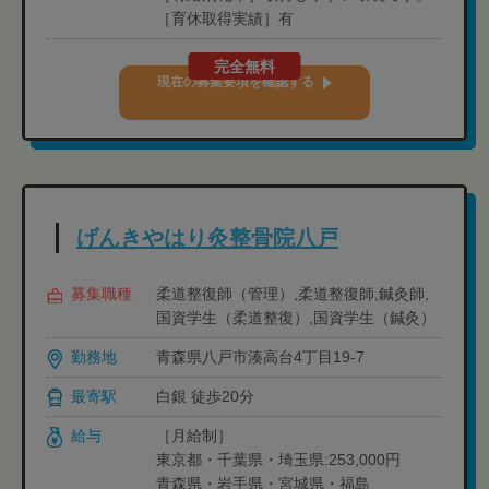
［育休取得実績］有
完全無料
現在の募集要項を確認する
げんきやはり灸整骨院八戸
募集職種
柔道整復師（管理）,柔道整復師,鍼灸師,
国資学生（柔道整復）,国資学生（鍼灸）
勤務地
青森県八戸市湊高台4丁目19-7
最寄駅
白銀 徒歩20分
給与
［月給制］
東京都・千葉県・埼玉県:253,000円
青森県・岩手県・宮城県・福島