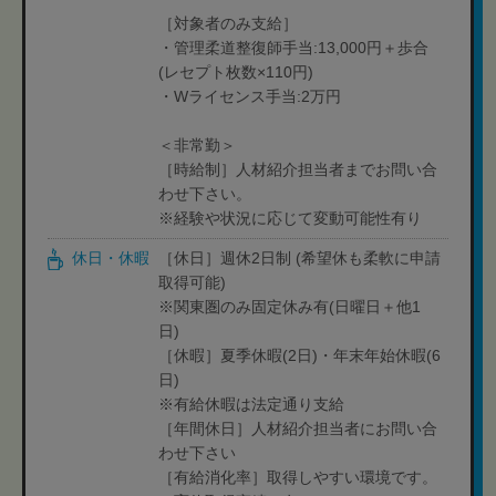
［対象者のみ支給］
・管理柔道整復師手当:13,000円＋歩合
(レセプト枚数×110円)
・Wライセンス手当:2万円
＜非常勤＞
［時給制］人材紹介担当者までお問い合
わせ下さい。
※経験や状況に応じて変動可能性有り
休日・休暇
［休日］週休2日制 (希望休も柔軟に申請
取得可能)
※関東圏のみ固定休み有(日曜日＋他1
日)
［休暇］夏季休暇(2日)・年末年始休暇(6
日)
※有給休暇は法定通り支給
［年間休日］人材紹介担当者にお問い合
わせ下さい
［有給消化率］取得しやすい環境です。