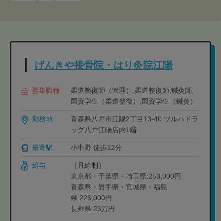
げんきや接骨院・はり灸院江陽
募集職種
柔道整復師（管理）,柔道整復師,鍼灸師,
国資学生（柔道整復）,国資学生（鍼灸）
勤務地
青森県八戸市江陽2丁目13-40 ツルハドラ
ッグ八戸江陽店内1階
最寄駅
小中野 徒歩12分
給与
［月給制］
東京都・千葉県・埼玉県:253,000円
青森県・岩手県・宮城県・福島
県:226,000円
長野県:23万円