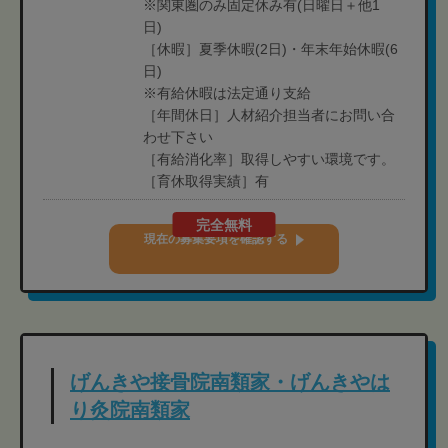
※関東圏のみ固定休み有(日曜日＋他1
日)
［休暇］夏季休暇(2日)・年末年始休暇(6
日)
※有給休暇は法定通り支給
［年間休日］人材紹介担当者にお問い合
わせ下さい
［有給消化率］取得しやすい環境です。
［育休取得実績］有
完全無料
現在の募集要項を確認する
げんきや接骨院南類家・げんきやは
り灸院南類家