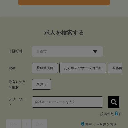
求人を検索する
市区町村
資格
柔道整復師
あん摩マッサージ指圧師
整体師・
最寄りの市
八戸市
区町村
フリーワー
ド
6
該当件数
件
6
前へ
1
次へ
件中 1 〜 6 件を表示