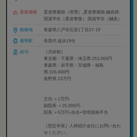
募集職種
柔道整復師（管理）,柔道整復師,鍼灸師,
国資学生（柔道整復）,国資学生（鍼灸）
勤務地
青森県八戸市石堂1丁目27-19
最寄駅
長苗代 徒歩19分
給与
［月給制］
東京都・千葉県・埼玉県:253,000円
青森県・岩手県・宮城県・福島
県:226,000円
長野県:23万円
主任:＋1万円-
副院長:＋25,000円-
院長:＋5万円+歩合+管理資格手当
［想定年収］人材紹介会社にお問い合わ
せください。