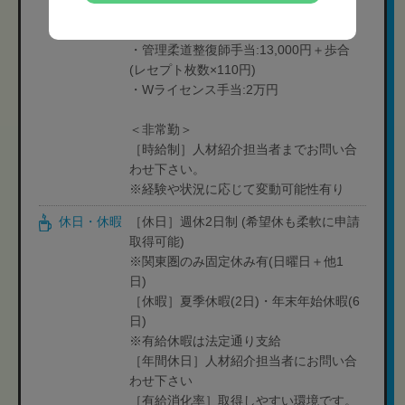
［対象者のみ支給］
・管理柔道整復師手当:13,000円＋歩合
(レセプト枚数×110円)
・Wライセンス手当:2万円
＜非常勤＞
［時給制］人材紹介担当者までお問い合
わせ下さい。
※経験や状況に応じて変動可能性有り
休日・休暇
［休日］週休2日制 (希望休も柔軟に申請
取得可能)
※関東圏のみ固定休み有(日曜日＋他1
日)
［休暇］夏季休暇(2日)・年末年始休暇(6
日)
※有給休暇は法定通り支給
［年間休日］人材紹介担当者にお問い合
わせ下さい
［有給消化率］取得しやすい環境です。