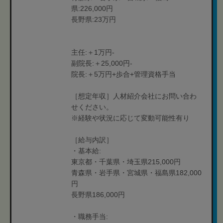
県:226,000円
長野県:23万円
主任:＋1万円-
副院長:＋25,000円-
院長:＋5万円+歩合+管理資格手当
［想定年収］人材紹介会社にお問い合わ
せください。
※経験や状況に応じて変動可能性有り
［給与内訳］
・基本給:
東京都・千葉県・埼玉県215,000円
青森県・岩手県・宮城県・福島県182,000
円
長野県186,000円
・職務手当: