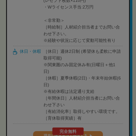
(レセプト枚数×110円)
・Wライセンス手当:2万円
＜非常勤＞
［時給制］人材紹介担当者までお問い合
わせ下さい。
※経験や状況に応じて変動可能性有り
休日・休暇
［休日］週休2日制 (希望休も柔軟に申請
取得可能)
※関東圏のみ固定休み有(日曜日＋他1
日)
［休暇］夏季休暇(2日)・年末年始休暇(6
日)
※有給休暇は法定通り支給
［年間休日］人材紹介担当者にお問い合
わせ下さい
［有給消化率］取得しやすい環境です。
［育休取得実績］有
完全無料
現在の募集要項を確認する