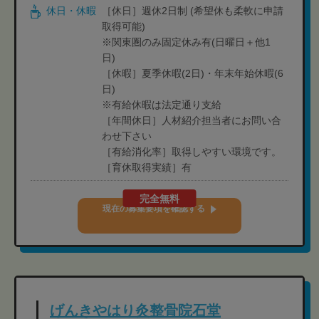
休日・休暇
［休日］週休2日制 (希望休も柔軟に申請
取得可能)
※関東圏のみ固定休み有(日曜日＋他1
日)
［休暇］夏季休暇(2日)・年末年始休暇(6
日)
※有給休暇は法定通り支給
［年間休日］人材紹介担当者にお問い合
わせ下さい
［有給消化率］取得しやすい環境です。
［育休取得実績］有
完全無料
現在の募集要項を確認する
げんきやはり灸整骨院石堂