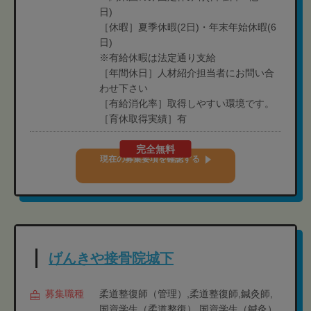
日)
［休暇］夏季休暇(2日)・年末年始休暇(6
日)
※有給休暇は法定通り支給
［年間休日］人材紹介担当者にお問い合
わせ下さい
［有給消化率］取得しやすい環境です。
［育休取得実績］有
完全無料
現在の募集要項を確認する
げんきや接骨院城下
募集職種
柔道整復師（管理）,柔道整復師,鍼灸師,
国資学生（柔道整復）,国資学生（鍼灸）