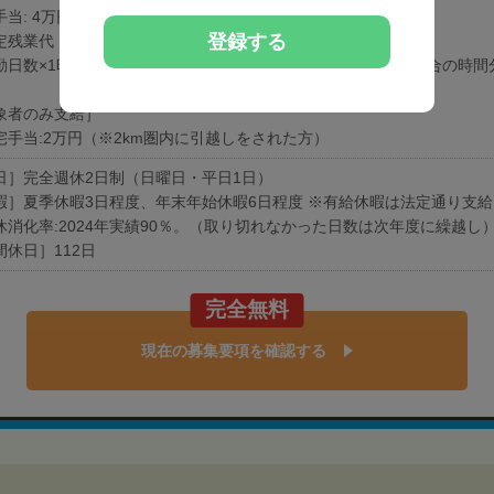
当: 4万円
登録する
定残業代（22時間分）:3万円
勤日数×1時間までが月の固定残業になるため、それを超えた場合の時間
象者のみ支給］
宅手当:2万円（※2km圏内に引越しをされた方）
日］完全週休2日制（日曜日・平日1日）
暇］夏季休暇3日程度、年末年始休暇6日程度 ※有給休暇は法定通り支給
休消化率:2024年実績90％。（取り切れなかった日数は次年度に繰越し
間休日］112日
完全無料
現在の募集要項を確認する