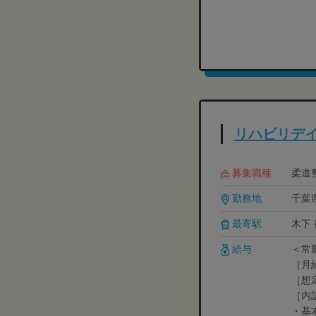
リハビリデ
募集職種
柔道整
勤務地
千葉県
最寄駅
木下
給与
＜常
［月
［想
［内
・基本