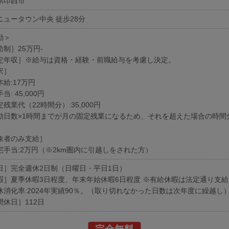
県印西市
ニュータウン中央 徒歩28分
勤＞
給制］25万円-
定年収］※給与は資格・経験・前職給与を考慮し決定。
訳］
給:17万円
当: 45,000円
残業代（22時間分）:35,000円
勤日数×1時間までが月の固定残業になるため、それを超えた場合の時間
象者のみ支給］
宅手当:2万円（※2km圏内に引越しをされた方）
日］完全週休2日制（日曜日・平日1日）
暇］夏季休暇3日程度、年末年始休暇6日程度 ※有給休暇は法定通り支給
休消化率:2024年実績90％。（取り切れなかった日数は次年度に繰越し
間休日］112日