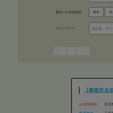
柏市
佐
最寄りの市区町村
フリーワード
前へ
1
次へ
【事業所名
募集職種
柔道整