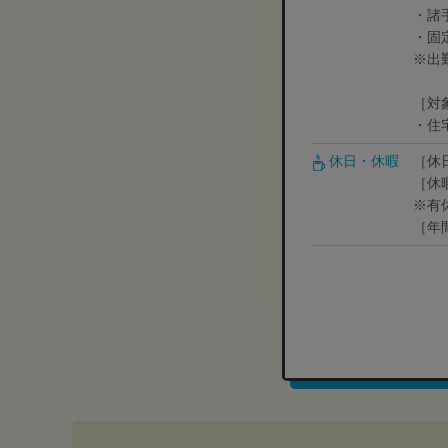
・諸手
・固
※出
［対
・住
休日・休暇
［休
［休
※有
［年