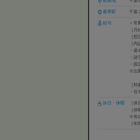
勤務地
千葉
最寄駅
千葉
給与
＜常
［月
［想
［内
・基本
・諸手
・固定
※出
［対
・住
休日・休暇
［休
［休
※有
［年