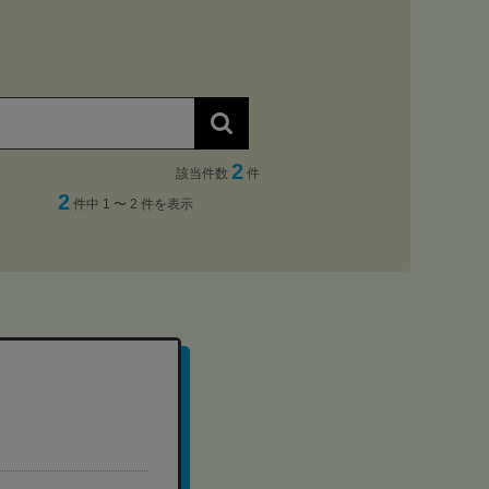
2
該当件数
件
2
件中 1 〜 2 件を表示