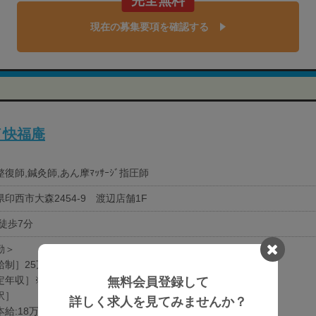
完全無料
現在の募集要項を確認する
イ快福庵
復師,鍼灸師,あん摩ﾏｯｻｰｼﾞ指圧師
印西市大森2454-9 渡辺店舗1F
 徒歩7分
勤＞
給制］25万円-
定年収］※給与は資格・経験・前職給与を考慮し決定。
無料会員登録して
訳］
詳しく求人を見てみませんか？
給:18万円