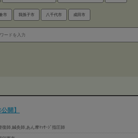
倉市
我孫子市
八千代市
成田市
非公開】
復師,鍼灸師,あん摩ﾏｯｻｰｼﾞ指圧師