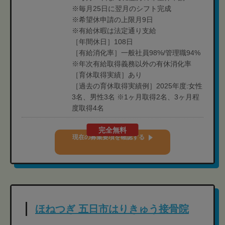
※毎月25日に翌月のシフト完成
※希望休申請の上限月9日
※有給休暇は法定通り支給
［年間休日］108日
［有給消化率］一般社員98%/管理職94%
※年次有給取得義務以外の有休消化率
［育休取得実績］あり
［過去の育休取得実績例］2025年度:女性
3名、男性3名 ※1ヶ月取得2名、3ヶ月程
度取得4名
完全無料
現在の募集要項を確認する
ほねつぎ 五日市はりきゅう接骨院