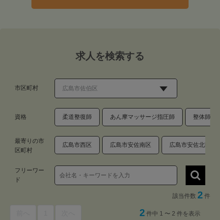
求人を検索する
市区町村
資格
柔道整復師
あん摩マッサージ指圧師
整体師・
最寄りの市
広島市西区
広島市安佐南区
広島市安佐北区
区町村
フリーワー
ド
2
該当件数
件
2
前へ
1
次へ
件中 1 〜 2 件を表示