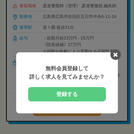
募集職種
柔道整復師（管理）,柔道整復師,鍼灸師
勤務地
広島県広島市佐伯区五日市中央6-11-16
最寄駅
楽々園 徒歩21分
給与
・総額月給23万円 - 25万円
《院長候補》27万円
※経験や年齢により変動する可能性有り
休日・休暇
・週休:2日
無料会員登録して
・曜日: 日曜+他1日(シフト制)
・その他長期休暇:夏季休暇(3日)・年末年
詳しく求人を見てみませんか？
始休暇(3日)
・有給休暇
登録する
完全無料
現在の募集要項を確認する