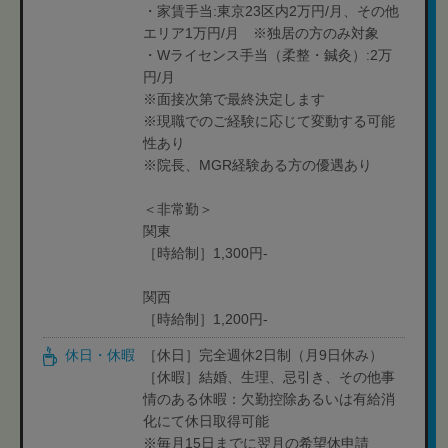
・家賃手当:東京23区内2万円/月、その他
エリア1万円/月 ※独居の方のみ対象
・Wライセンス手当（柔整・鍼灸）:2万
円/月
※面接次第で最終決定します
※現職でのご経験に応じて変動する可能
性あり
※院長、MGR経験ある方の優遇あり
＜非常勤＞
関東
［時給制］1,300円-
関西
［時給制］1,200円-
休日・休暇
［休日］完全週休2日制（月9日休み）
［休暇］結婚、生理、忌引き、その他事
情のある休暇：欠勤控除あるいは有給消
化にて休日取得可能
※毎月15日までに翌月の希望休申請