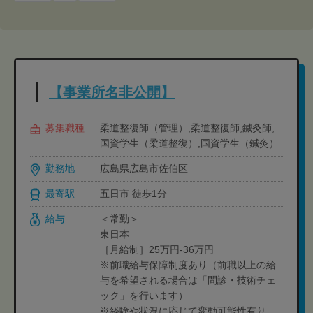
【事業所名非公開】
募集職種
柔道整復師（管理）,柔道整復師,鍼灸師,
国資学生（柔道整復）,国資学生（鍼灸）
勤務地
広島県広島市佐伯区
最寄駅
五日市 徒歩1分
給与
＜常勤＞
東日本
［月給制］25万円-36万円
※前職給与保障制度あり（前職以上の給
与を希望される場合は「問診・技術チェ
ック」を行います）
※経験や状況に応じて変動可能性有り