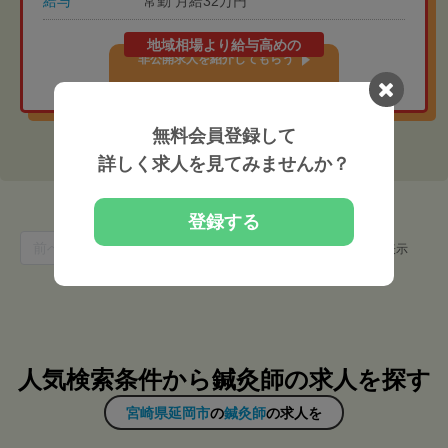
給与
常勤 月給32万円
地域相場より給与高めの
非公開求人を紹介してもらう
無料会員登録して
詳しく求人を見てみませんか？
登録する
1
前へ
1
次へ
件中 1 〜 1 件を表示
人気検索条件から鍼灸師の求人を探す
宮崎県延岡市
の
鍼灸師
の求人を