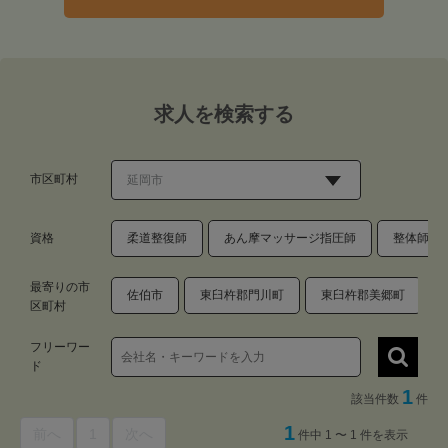
求人を検索する
市区町村
資格
柔道整復師
あん摩マッサージ指圧師
整体師・
最寄りの市
佐伯市
東臼杵郡門川町
東臼杵郡美郷町
区町村
フリーワー
ド
1
該当件数
件
1
前へ
1
次へ
件中 1 〜 1 件を表示