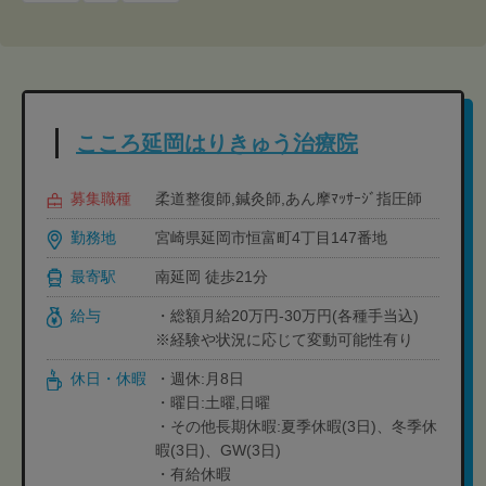
こころ延岡はりきゅう治療院
募集職種
柔道整復師,鍼灸師,あん摩ﾏｯｻｰｼﾞ指圧師
勤務地
宮崎県延岡市恒富町4丁目147番地
最寄駅
南延岡 徒歩21分
給与
・総額月給20万円-30万円(各種手当込)
※経験や状況に応じて変動可能性有り
休日・休暇
・週休:月8日
・曜日:土曜,日曜
・その他長期休暇:夏季休暇(3日)、冬季休
暇(3日)、GW(3日)
・有給休暇