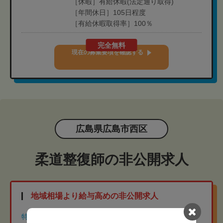
［休暇］有給休暇(法定通り取得)
［年間休日］105日程度
［有給休暇取得率］100％
完全無料
現在の募集要項を確認する
広島県広島市西区
柔道整復師の非公開求人
地域相場より給与高めの非公開求人
特徴
年間休日110日以上
土日祝休み