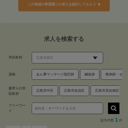
この地域の希望通りの求人を紹介してもらう
求人を検索する
市区町村
資格
あん摩マッサージ指圧師
鍼灸師
整体師・セラ
最寄りの市
広島市中区
広島市佐伯区
広島市安佐南区
区町村
フリーワー
ド
1
該当件数
件