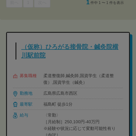
1
前へ
1
次へ
件中 1 〜 1 件を表示
（仮称）ひろがる接骨院・鍼灸院横
川駅前院
募集職種
柔道整復師,鍼灸師,国資学生（柔道整
復）,国資学生（鍼灸）
勤務地
広島県広島市西区
最寄駅
福島町 徒歩1分
給与
〈常勤〉
［月給制］250,100円-40万円
※経験や状況に応じて変動可能性有り
［内訳］