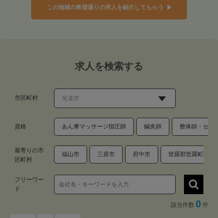
この地域の希望通りの求人を紹介してもらう
求人を検索する
市区町村
資格
あん摩マッサージ指圧師
鍼灸師
整体師・セラ
最寄りの市
福山市
三原市
府中市
世羅郡世羅町
区町村
フリーワー
ド
0
該当件数
件