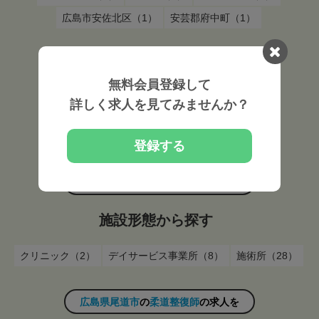
広島市安佐北区（1）
安芸郡府中町（1）
広島県尾道市
の
柔道整復師
の求人を
無料会員登録して
雇用形態から探す
詳しく求人を見てみませんか？
常勤（37）
非常勤（5）
登録する
広島県尾道市
の
柔道整復師
の求人を
施設形態から探す
クリニック（2）
デイサービス事業所（8）
施術所（28）
広島県尾道市
の
柔道整復師
の求人を