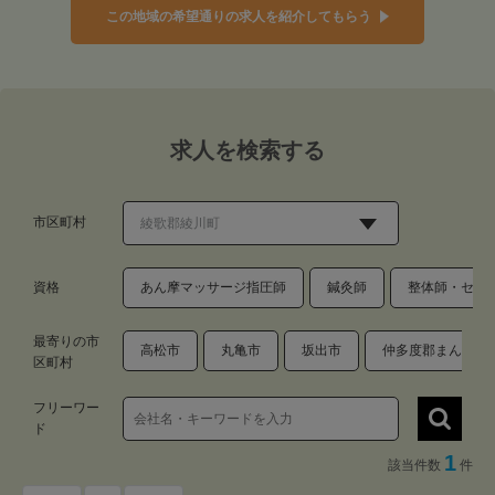
この地域の希望通りの求人を紹介してもらう
求人を検索する
市区町村
資格
あん摩マッサージ指圧師
鍼灸師
整体師・セラ
最寄りの市
高松市
丸亀市
坂出市
仲多度郡まんのう
区町村
フリーワー
ド
1
該当件数
件