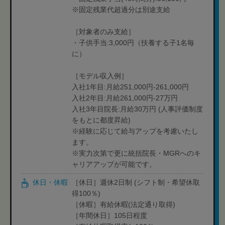
※固定残業代超過分は別途支給
［対象者のみ支給］
・子供手当:3,000円（扶養する子1名毎
に）
［モデル収入例］
入社1年目:月給251,000円-261,000円
入社2年目:月給261,000円-27万円
入社3年目院長:月給30万円 (人事評価制度
をもとに都度昇給)
※経験に応じて給与アップを考慮いたし
ます。
※実力次第で更に統括院長・MGRへのキ
ャリアアップが可能です。
休日・休暇
［休日］週休2日制 (シフト制・希望休取
得100％)
［休暇］有給休暇(法定通り取得)
［年間休日］105日程度