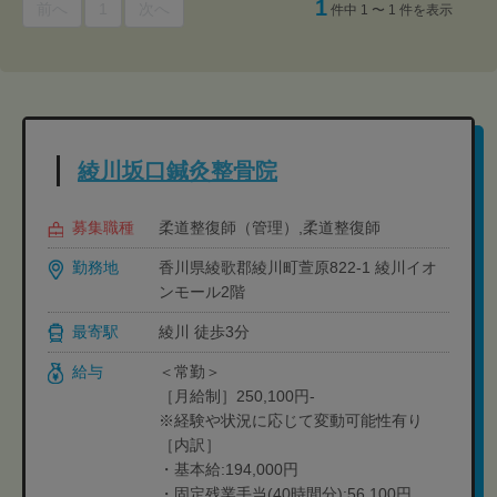
1
前へ
1
次へ
件中 1 〜 1 件を表示
綾川坂口鍼灸整骨院
募集職種
柔道整復師（管理）,柔道整復師
勤務地
香川県綾歌郡綾川町萱原822-1 綾川イオ
ンモール2階
最寄駅
綾川 徒歩3分
給与
＜常勤＞
［月給制］250,100円-
※経験や状況に応じて変動可能性有り
［内訳］
・基本給:194,000円
・固定残業手当(40時間分):56,100円