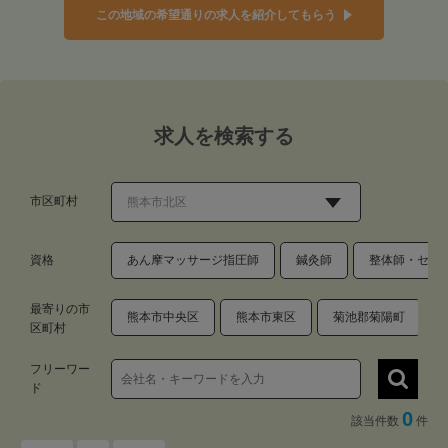
この地域の希望通りの求人を紹介してもらう
求人を検索する
市区町村
資格
あん摩マッサージ指圧師
鍼灸師
整体師・セラ
最寄りの市
熊本市中央区
熊本市東区
菊池郡菊陽町
区町村
フリーワー
ド
0
該当件数
件