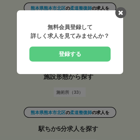
熊本県熊本市北区
の
柔道整復師
の求人を
雇用形態から探す
無料会員登録して
詳しく求人を見てみませんか？
常勤（33）
登録する
熊本県熊本市北区
の
柔道整復師
の求人を
施設形態から探す
施術所（33）
熊本県熊本市北区
の
柔道整復師
の求人を
駅ちか5分求人を探す