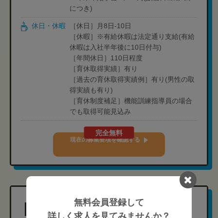
につき)
休日・休暇
［休日］月8日-10日
［休暇］※有給休暇は法定通り支給(有給
休暇は入社半年後に10日付与)
［年間休日］110日程度
［育休取得実績］有り
［過去の育休取得実績例］有り(男性の取
得実績も有り)
［育休制度補足］機能訓練指導員の場合
でも取得可能見込み
完全無料
現在の募集要項を確認する
無料会員登録して
修学院整骨施術院
詳しく求人を見てみませんか？