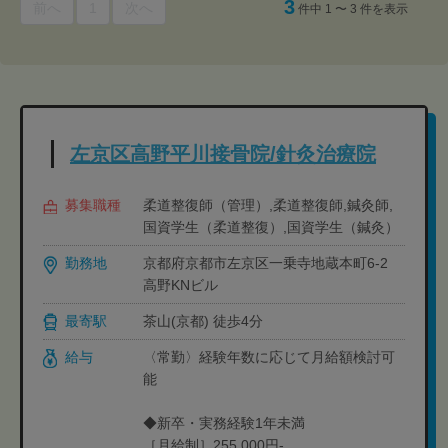
3
前へ
1
次へ
件中 1 〜 3 件を表示
左京区高野平川接骨院/針灸治療院
募集職種
柔道整復師（管理）,柔道整復師,鍼灸師,
国資学生（柔道整復）,国資学生（鍼灸）
勤務地
京都府京都市左京区一乗寺地蔵本町6-2
高野KNビル
最寄駅
茶山(京都) 徒歩4分
給与
〈常勤〉経験年数に応じて月給額検討可
能
◆新卒・実務経験1年未満
［月給制］255,000円-