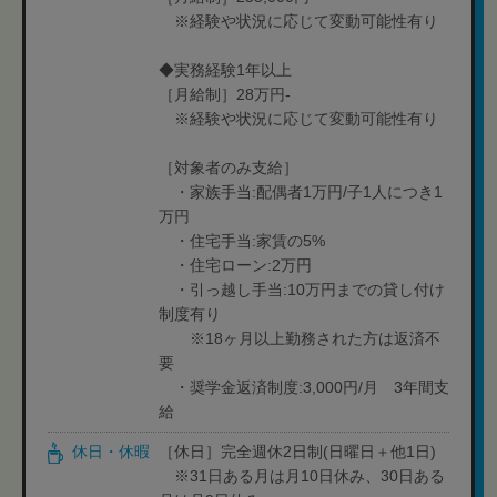
※経験や状況に応じて変動可能性有り
◆実務経験1年以上
［月給制］28万円-
※経験や状況に応じて変動可能性有り
［対象者のみ支給］
・家族手当:配偶者1万円/子1人につき1
万円
・住宅手当:家賃の5%
・住宅ローン:2万円
・引っ越し手当:10万円までの貸し付け
制度有り
※18ヶ月以上勤務された方は返済不
要
・奨学金返済制度:3,000円/月 3年間支
給
休日・休暇
［休日］完全週休2日制(日曜日＋他1日)
※31日ある月は月10日休み、30日ある