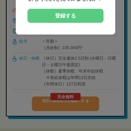
募集職種
柔道整復師（管理）,柔道整復師
登録する
勤務地
京都府京都市左京区山端川原町9-1
最寄駅
修学院 徒歩1分
給与
＜常勤＞
［月給制］235,000円ｰ
休日・休暇
［休日］完全週休2.5日制 (水曜日・日曜
日・土曜日午後固定)
［休暇］夏季休暇、年末年始休暇
※有給休暇は年間12日支給
［年間休日］127日程度
完全無料
現在の募集要項を確認する