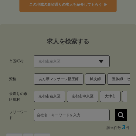
この地域の希望通りの求人を紹介してもらう
求人を検索する
市区町村
資格
あん摩マッサージ指圧師
鍼灸師
整体師・セラ
最寄りの市
京都市右京区
京都市中京区
大津市
京都
区町村
フリーワー
ド
3
該当件数
件