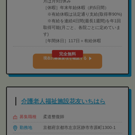
月は月9日休み
［休暇］年末年始休暇（約5日間）
※有給休暇は法定通り支給(取得率90%)
※有給を連続4日間(最長1週間)を年1回
取得可能(月ごと、各院ごとに定めていま
す)
［年間休日］117日＋有給休暇
完全無料
現在の募集要項を確認する
介護老人福祉施設花友いちはら
募集職種
柔道整復師
勤務地
京都府京都市左京区静市市原町1300-1