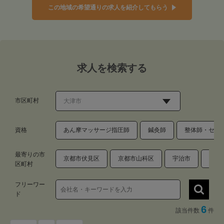
この地域の希望通りの求人を紹介してもらう
求人を検索する
市区町村
資格
あん摩マッサージ指圧師
鍼灸師
整体師・セラ
最寄りの市
京都市伏見区
京都市山科区
宇治市
草津
区町村
フリーワー
ド
6
該当件数
件