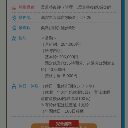
募集職種
柔道整復師（管理）,柔道整復師,鍼灸師
勤務地
滋賀県大津市別保2丁目7-26
最寄駅
粟津(滋賀) 徒歩6分
給与
＜常勤＞
［月給制］254,000円-
［給与内訳］
・基本給: 206,000円
・固定残業代(35時間分、超過分は別途支
給): 43,000円
・資格手当: 5,000円
休日・休暇
［休日］週休2日制(シフト制)
［休暇］年末年始休暇(5日)・育児休暇・
産前産後休暇(取得率100％)
※有給休暇は法定通り支給
［年間休日］106日程度
完全無料
現在の募集要項を確認する