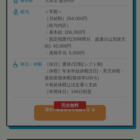
最寄駅
大津京 徒歩5分
給与
＜常勤＞
［月給制］254,000円-
［給与内訳］
・基本給: 206,000円
・固定残業代(35時間分、超過分は別途支
給): 43,000円
・資格手当: 5,000円
休日・休暇
［休日］週休2日制(シフト制)
［休暇］年末年始休暇(5日)・育児休暇・
産前産後休暇(取得率100％)
※有給休暇は法定通り支給
［年間休日］106日程度
完全無料
現在の募集要項を確認する