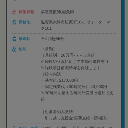
募集職種
柔道整復師,鍼灸師
勤務地
滋賀県大津市松原町10-1 ウォーターマー
ク101
最寄駅
石山 徒歩5分
給与
〈常勤〉
［月給制］26万円-（＋歩合給）
※経験や状況に応じて変動可能性有り
※経験者は前職給与を保証します
［給与内訳］
・基本給: 217,000円
・固定残業代（30時間分）:43,000円
※30時間を超える時間外労働は追加で支
給
［対象者のみ支給］
・引っ越し支援金:実費支給（応相談）