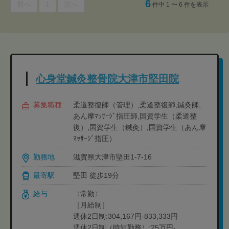
6
前へ
1
次へ
件中 1 〜 6 件を表示
心身堂鍼灸整骨院大津市堅田院
募集職種
柔道整復師（管理）,柔道整復師,鍼灸師,
あん摩ﾏｯｻｰｼﾞ指圧師,国資学生（柔道整
復）,国資学生（鍼灸）,国資学生（あん摩
ﾏｯｻｰｼﾞ指圧）
勤務地
滋賀県大津市堅田1-7-16
最寄駅
堅田 徒歩19分
給与
〈常勤〉
［月給制］
週休2日制:304,167円-833,333円
週休2日制（時短勤務）:25万円-