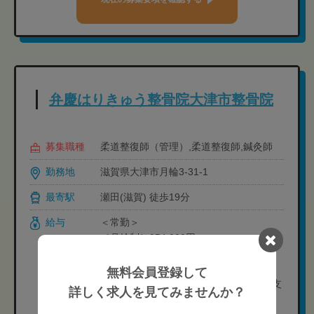
弁慶はりきゅう整骨院大津市整骨院
募集職種
柔道整復師（管理）,柔道整復師,鍼灸師
勤務地
滋賀県大津市月輪3-31-1
最寄駅
瀬田(滋賀) 徒歩19分
給与
＜常勤＞
［月給制］254,000円-
［給与内訳］
・基本給: 206,000円
無料会員登録して
・固定残業代(35時間分、超過分は別途支
詳しく求人を見てみませんか？
給): 43,000円