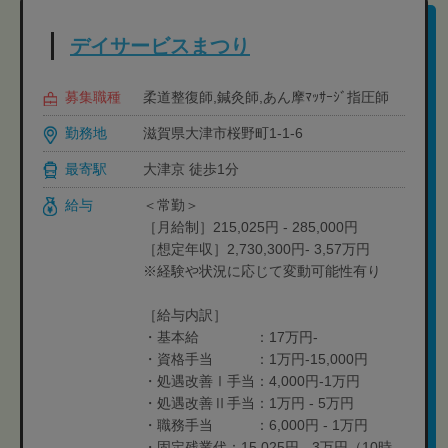
デイサービスまつり
募集職種
柔道整復師,鍼灸師,あん摩ﾏｯｻｰｼﾞ指圧師
勤務地
滋賀県大津市桜野町1-1-6
最寄駅
大津京 徒歩1分
給与
＜常勤＞
［月給制］215,025円 - 285,000円
［想定年収］2,730,300円- 3,57万円
※経験や状況に応じて変動可能性有り
［給与内訳］
・基本給 ：17万円-
・資格手当 ：1万円-15,000円
・処遇改善Ⅰ手当：4,000円-1万円
・処遇改善Ⅱ手当：1万円 - 5万円
・職務手当 ：6,000円 - 1万円
・固定残業代：15,025円 - 3万円（10時