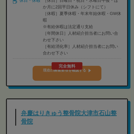
休日・休暇
［休日］日曜日・祝日・水曜日午後・ほ
か月に2回平日休み（シフトにて）
［休暇］夏季休暇・年末年始休暇・GW休
暇
※有給休暇は法定通り支給
［年間休日］人材紹介担当者にお問い合
わせ下さい
［有給消化率］人材紹介担当者にお問い
合わせ下さい
完全無料
現在の募集要項を確認する
弁慶はりきゅう整骨院大津市石山整
骨院