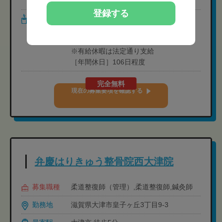
・資格手当: 5,000円
登録する
休日・休暇
［休日］週休2日制(シフト制)
［休暇］年末年始休暇(5日)・育児休暇・
産前産後休暇(取得率100％)
※有給休暇は法定通り支給
［年間休日］106日程度
完全無料
現在の募集要項を確認する
弁慶はりきゅう整骨院西大津院
募集職種
柔道整復師（管理）,柔道整復師,鍼灸師
勤務地
滋賀県大津市皇子ヶ丘3丁目9-3