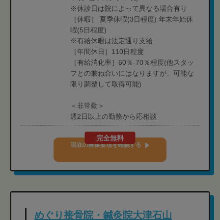
※休診日は院によって異なる場合有り
［休暇］ 夏季休暇(3日程度) 年末年始休
暇(5日程度)
※有給休暇は法定通り支給
［年間休日］110日程度
［有給消化率］60％-70％程度(他スタッ
フとの兼ね合いにはなりますが、可能な
限り調整して取得可能)
＜非常勤＞
週2日以上の勤務から応相談
完全無料
現在の募集要項を確認する
めぐり接骨院・鍼灸院大津石山