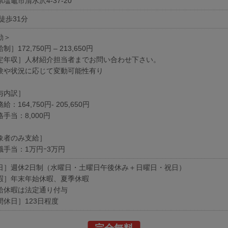
塩竈市清水沢4-37-20
徒歩31分
勤＞
制］172,750円 – 213,650円
定年収］人材紹介担当者までお問い合わせ下さい。
験や状況に応じて変動可能性有り
与内訳］
給：164,750円- 205,650円
手当：8,000円
象者のみ支給］
職手当：1万円ｰ3万円
日］週休2日制（水曜日・土曜日午後休み＋日曜日・祝日）
暇］年末年始休暇、夏季休暇
給休暇は法定通り付与
間休日］123日程度