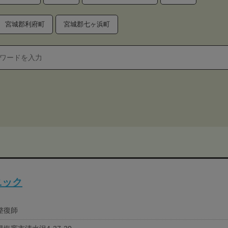
宮城郡利府町
宮城郡七ヶ浜町
ニック
整復師