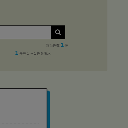
1
該当件数
件
1
件中 1 〜 1 件を表示