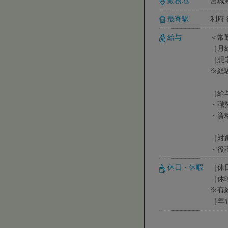
勤務地
宮城県
最寄駅
利府 
給与
＜常
［月給
［想
※経
［給
・職務
・資格
［対
・役
休日・休暇
［休
［休
※有
［年