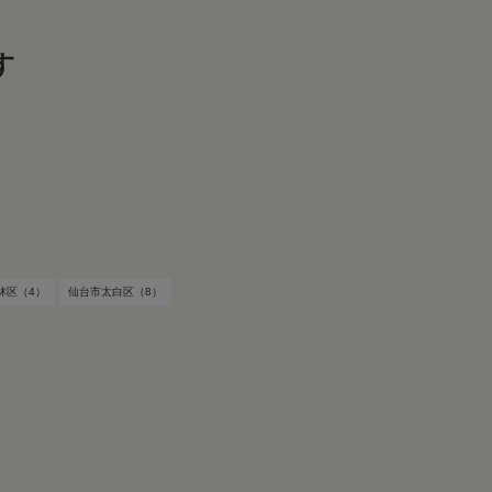
す
す
林区（4）
仙台市太白区（8）