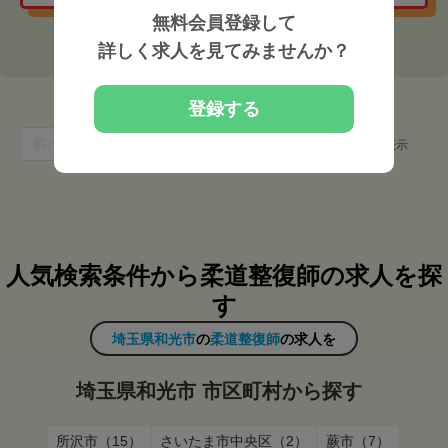
無料会員登録して
詳しく求人を見てみませんか？
登録する
1
前へ
1
次へ
件中 1 〜 1 件を表示
人気検索条件から柔道整復師の求人を探
す
埼玉県和光市
の
柔道整復師
の求人を
埼玉県和光市 市区町村から探す
所沢市（15）
さいたま市中央区（2）
蕨市（7）