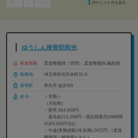
1
前へ
1
次へ
件中 1 〜 1 件を表示
ゆうしん接骨院和光
募集職種
柔道整復師（管理）,柔道整復師,鍼灸師
勤務地
埼玉県和光市本町31-5
最寄駅
和光市 徒歩9分
給与
＜常勤＞
［月給制］
・新卒:264,000円-
基本給211,000円・固定残業代(36時間
分)53,000円含む
・中途(実務経験1年未満):28万円-（柔道
整復師・鍼灸師ともに）