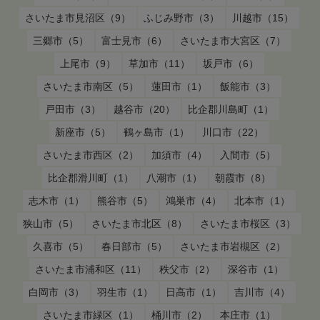
さいたま市見沼区（9）
ふじみ野市（3）
川越市（15）
三郷市（5）
富士見市（6）
さいたま市大宮区（7）
上尾市（9）
草加市（11）
坂戸市（6）
さいたま市南区（5）
蓮田市（1）
飯能市（3）
戸田市（3）
越谷市（20）
比企郡川島町（1）
新座市（5）
鶴ヶ島市（1）
川口市（22）
さいたま市西区（2）
加須市（4）
入間市（5）
比企郡滑川町（1）
八潮市（1）
朝霞市（8）
志木市（1）
熊谷市（5）
鴻巣市（4）
北本市（1）
狭山市（5）
さいたま市北区（8）
さいたま市桜区（3）
久喜市（5）
春日部市（5）
さいたま市岩槻区（2）
さいたま市浦和区（11）
秩父市（2）
深谷市（1）
白岡市（3）
羽生市（1）
日高市（1）
吉川市（4）
さいたま市緑区（1）
桶川市（2）
本庄市（1）