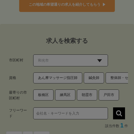
この地域の希望通りの求人を紹介してもらう
求人を検索する
市区町村
資格
あん摩マッサージ指圧師
鍼灸師
整体師・セラ
最寄りの市
板橋区
練馬区
朝霞市
戸田市
区町村
フリーワー
ド
1
該当件数
件