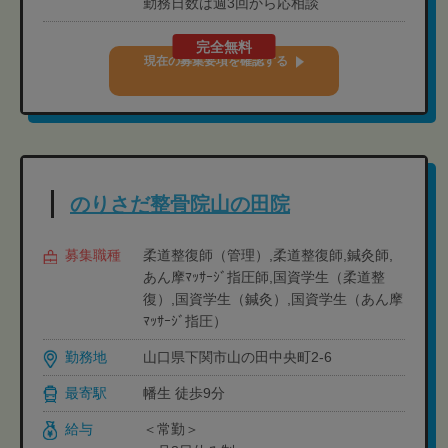
勤務日数は週3回から応相談
完全無料
現在の募集要項を確認する
のりさだ整骨院山の田院
募集職種
柔道整復師（管理）,柔道整復師,鍼灸師,
あん摩ﾏｯｻｰｼﾞ指圧師,国資学生（柔道整
復）,国資学生（鍼灸）,国資学生（あん摩
ﾏｯｻｰｼﾞ指圧）
勤務地
山口県下関市山の田中央町2-6
最寄駅
幡生 徒歩9分
給与
＜常勤＞