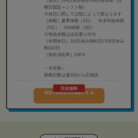
［休日］月6日休み制or月8日休み制（日
曜日固定＋シフト制）
※休日に関しては院によって異なります
［休暇］夏季休暇（3日）、年末年始休暇
（5日）、GW休暇（3日）
※有給休暇は法定通り付与
［年間休日］月6日休み制83日/月8日休み
制102日
［有給消化率］100％
＜非常勤＞
勤務日数は週3回から応相談
完全無料
現在の募集要項を確認する