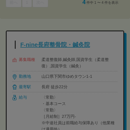
4
前へ
1
次へ
件中 1 〜 4 件を表示
F-nine長府整骨院・鍼灸院
募集職種
柔道整復師,鍼灸師,国資学生（柔道整
復）,国資学生（鍼灸）
勤務地
山口県下関市ゆめタウン1-1
最寄駅
長府 徒歩22分
給与
〈常勤〉
・基本コース
〈常勤〉
［月給制］27万円-
※中途社員は前職給与保障あり（他業種
は適用外）