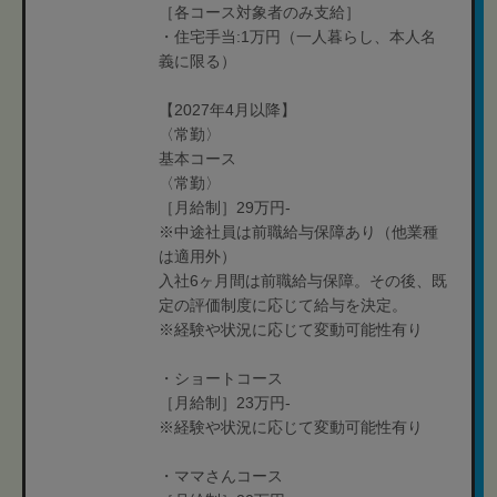
［各コース対象者のみ支給］
・住宅手当:1万円（一人暮らし、本人名
義に限る）
【2027年4月以降】
〈常勤〉
基本コース
〈常勤〉
［月給制］29万円-
※中途社員は前職給与保障あり（他業種
は適用外）
入社6ヶ月間は前職給与保障。その後、既
定の評価制度に応じて給与を決定。
※経験や状況に応じて変動可能性有り
・ショートコース
［月給制］23万円-
※経験や状況に応じて変動可能性有り
・ママさんコース