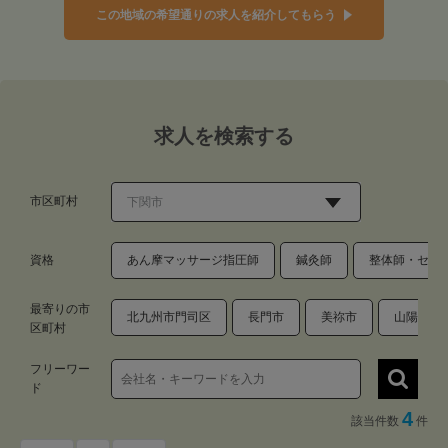
この地域の希望通りの求人を紹介してもらう
求人を検索する
市区町村
資格
あん摩マッサージ指圧師
鍼灸師
整体師・セラ
最寄りの市
北九州市門司区
長門市
美祢市
山陽小野
区町村
フリーワー
ド
4
該当件数
件