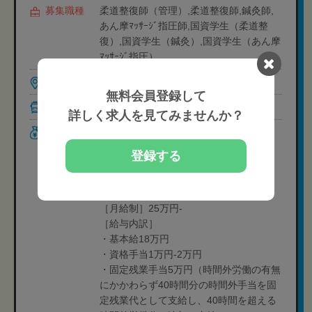
募集職種
柔道整復師（管理）,柔道整復師,鍼灸師,
あん摩ﾏｯｻｰｼﾞ指圧師,国資学生（柔道整
復）,国資学生（鍼灸）,国資学生（あん摩
ﾏｯｻｰｼﾞ指圧）
勤務地
山口県下関市安岡駅前2-5-17
無料会員登録して
最寄駅
安岡 徒歩2分
詳しく求人を見てみませんか？
給与
＜常勤＞
・月8日休み制
登録する
新卒
［月給制］24万円-
中途
［月給制］25万円-
［給与内訳］
・基本給18万円
・資格手当1万円-2万円
・固定残業手当5万円（時間外労働の有無
にかかわらず40時間分の時間外手当を固
定残業代として支給し、40時間を超える