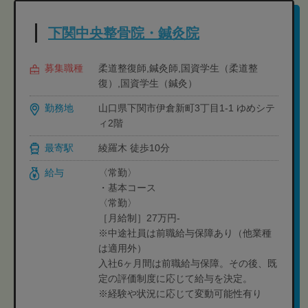
下関中央整骨院・鍼灸院
募集職種
柔道整復師,鍼灸師,国資学生（柔道整
復）,国資学生（鍼灸）
勤務地
山口県下関市伊倉新町3丁目1-1 ゆめシテ
ィ2階
最寄駅
綾羅木 徒歩10分
給与
〈常勤〉
・基本コース
〈常勤〉
［月給制］27万円-
※中途社員は前職給与保障あり（他業種
は適用外）
入社6ヶ月間は前職給与保障。その後、既
定の評価制度に応じて給与を決定。
※経験や状況に応じて変動可能性有り