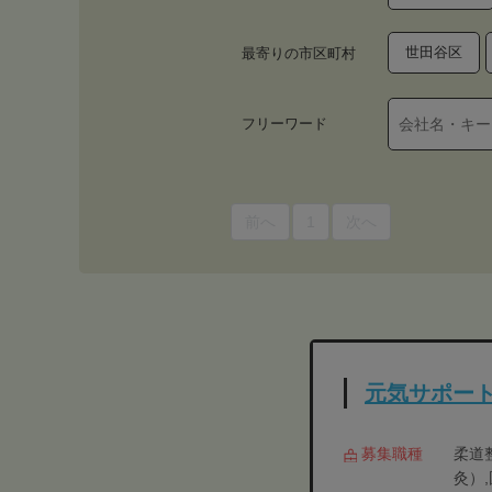
世田谷区
最寄りの市区町村
フリーワード
前へ
1
次へ
元気サポート
募集職種
柔道
灸）,