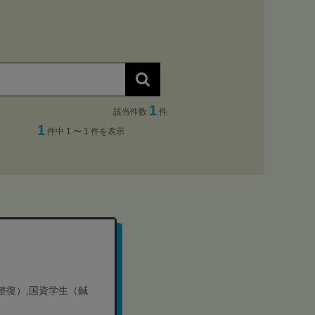
1
該当件数
件
1
件中 1 〜 1 件を表示
道整復）,国資学生（鍼