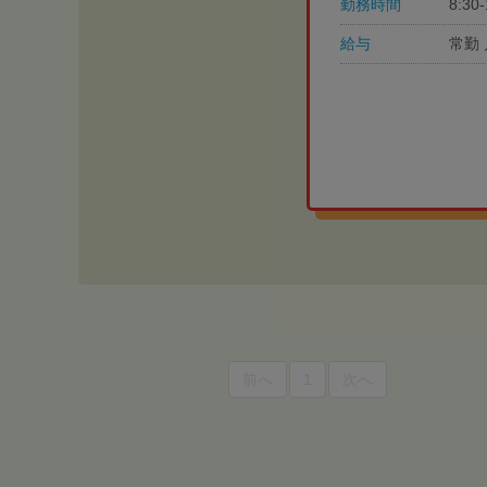
勤務時間
8:3
給与
常勤 
前へ
1
次へ