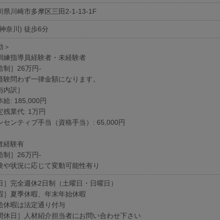
県川崎市多摩区三田2-1-13-1F
神奈川) 徒歩6分
勤＞
訓練指導員経験者・未経験者
給制］26万円-
経験問わず一律金額になります。
与内訳］
給: 185,000円
残業代: 1万円
センティブ手当（資格手当）: 65,000円
者経験有
給制］26万円-
験や状況に応じて変動可能性有り
日］完全週休2日制（土曜日・日曜日）
暇］夏季休暇、年末年始休暇
給休暇は法定通り付与
間休日］人材紹介担当者にお問い合わせ下さい