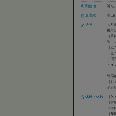
勤務地
神奈川
最寄駅
生田(
給与
＜常
機能
［月
※ご
［給
・基本
・固定
・イン
管理
［月
※経
休日・休暇
［休
［休
※有
［年