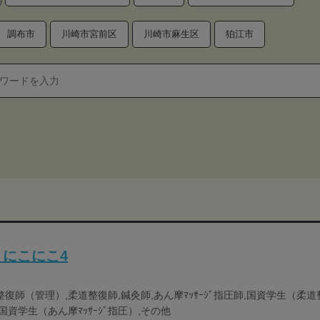
調布市
川崎市宮前区
川崎市麻生区
狛江市
にこにこ4
整復師（管理）,柔道整復師,鍼灸師,あん摩ﾏｯｻｰｼﾞ指圧師,国資学生（柔
国資学生（あん摩ﾏｯｻｰｼﾞ指圧）,その他