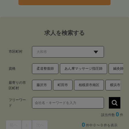
求人を検索する
市区町村
資格
柔道整復師
あん摩マッサージ指圧師
鍼灸師
最寄りの市
藤沢市
町田市
相模原市南区
横浜市瀬谷
区町村
フリーワー
ド
0
該当件数
件
0
前へ
1
次へ
件中 0 〜 0 件を表示