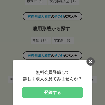
厚木市（1）
横浜市磯子区（1）
神奈川県大和市
の
その他
の求人を
雇用形態から探す
常勤（17）
非常勤（6）
神奈川県大和市
の
その他
の求人を
施設形態から探す
無料会員登録して
詳しく求人を見てみませんか？
デイサービス事業所（2）
施術所（13）
その他（1）
有料老人ホーム（1）
登録する
神奈川県大和市
の
その他
の求人を