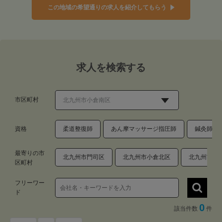
この地域の希望通りの求人を紹介してもらう
求人を検索する
市区町村
資格
柔道整復師
あん摩マッサージ指圧師
鍼灸師
最寄りの市
北九州市門司区
北九州市小倉北区
北九州市八
区町村
フリーワー
ド
0
該当件数
件