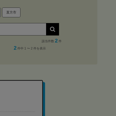
直方市
2
該当件数
件
2
件中 1 〜 2 件を表示