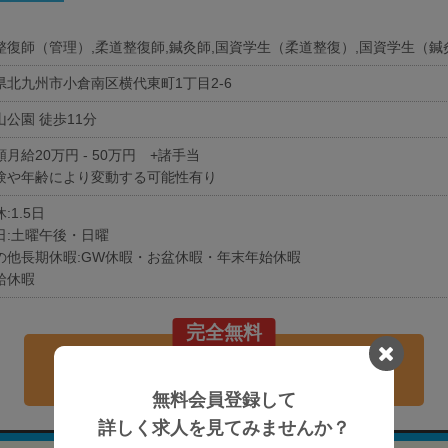
整復師（管理）,柔道整復師,鍼灸師,国資学生（柔道整復）,国資学生（鍼
県北九州市小倉南区横代東町1丁目2-6
山公園 徒歩11分
月給20万円 - 50万円 +諸手当
験や年齢により変動する可能性有り
:1.5日
日:土曜午後・日曜
の他長期休暇:GW休暇・お盆休暇・年末年始休暇
給休暇
完全無料
現在の募集要項を確認する
無料会員登録して
詳しく求人を見てみませんか？