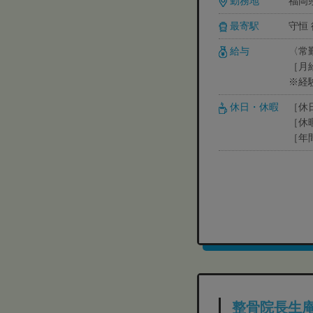
勤務地
福岡
最寄駅
守恒
給与
〈常
［月給
※経
休日・休暇
［休
［休
［年
整骨院長生