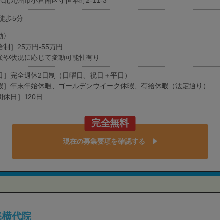
県北九州市小倉南区守恒本町2-11-3
 徒歩5分
勤〉
制］25万円-55万円
験や状況に応じて変動可能性有り
日］完全週休2日制（日曜日、祝日＋平日）
暇］年末年始休暇、ゴールデンウイーク休暇、有給休暇（法定通り）
間休日］120日
完全無料
現在の募集要項を確認する
庵横代院