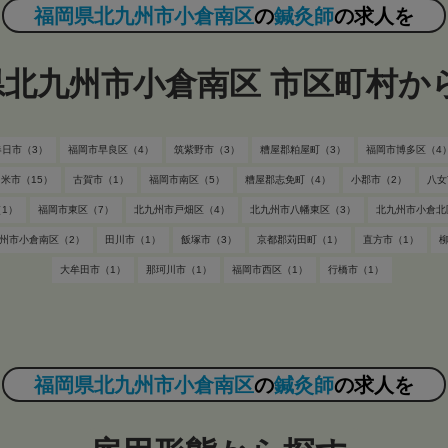
福岡県北九州市小倉南区
の
鍼灸師
の求人を
県北九州市小倉南区 市区町村か
春日市（3）
福岡市早良区（4）
筑紫野市（3）
糟屋郡粕屋町（3）
福岡市博多区（4
米市（15）
古賀市（1）
福岡市南区（5）
糟屋郡志免町（4）
小郡市（2）
八女
1）
福岡市東区（7）
北九州市戸畑区（4）
北九州市八幡東区（3）
北九州市小倉北
州市小倉南区（2）
田川市（1）
飯塚市（3）
京都郡苅田町（1）
直方市（1）
大牟田市（1）
那珂川市（1）
福岡市西区（1）
行橋市（1）
福岡県北九州市小倉南区
の
鍼灸師
の求人を