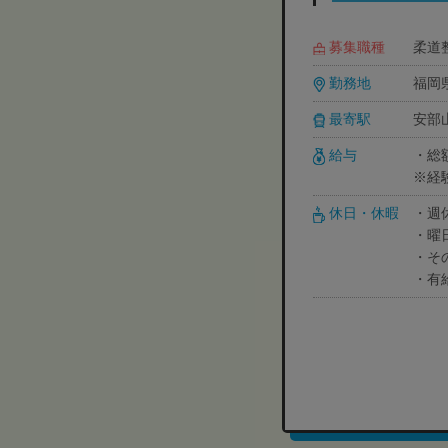
募集職種
柔道
勤務地
福岡
最寄駅
安部
給与
・総額
※経
休日・休暇
・週休
・曜
・そ
・有