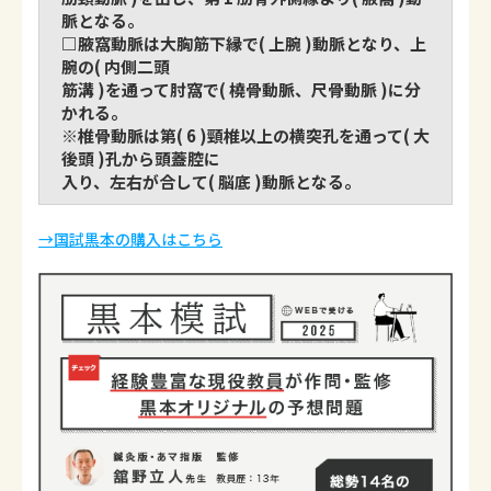
脈となる。
□腋窩動脈は大胸筋下縁で( 上腕 )動脈となり、上
腕の( 内側二頭
筋溝 )を通って肘窩で( 橈骨動脈、尺骨動脈 )に分
かれる。
※椎骨動脈は第( 6 )頸椎以上の横突孔を通って( 大
後頭 )孔から頭蓋腔に
入り、左右が合して( 脳底 )動脈となる。
→国試黒本の購入はこちら