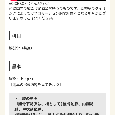
VOICEBOX（ずんだもん）
※動画内の広告は動画公開時点のものです。ご視聴のタイミ
ングによってはプロモーション期間対象外となる場合がござ
いますのでご了承ください。
科目
解剖学（共通）
黒本
鍼灸・上・p61
【黒本の掲載内容を見てみよう】
・上肢の動脈
□鎖骨下動脈は、枝として( 椎骨動脈、内胸動
脈、甲状頸動脈、
肋頸動脈 )を出し、第 1 肋骨外側縁より( 腋窩 )動