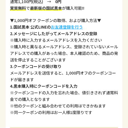
通常1,100円(税込) →
0円
実質無料
で
最新版の国試黒本
が購入可能!!
▼1,000円オフ クーポンの取得、および購入方法▼
1.国試黒本 公式LINEの
お友達登録を行う
2.メッセージにしたがってメールアドレスの登録
※購入時に入力するメールアドレスを入力ください
※購入時と異なるメールアドレス、登録されていないメール
アドレスでの購入があった場合、本人確認のため、商品の発
送を停止することがございます
3.クーポンコードの受け取り
メールアドレスを送信すると、1,000円オフのクーポンコー
ドが届きます
4.黒本購入時にクーポンコードを入力
※クーポンコードの入力を忘れた場合、値引きされず通常料
金での購入となります
※他のクーポンと組み合わせての利用はできかねます
※同一クーポンの利用はお一人様1度限りです