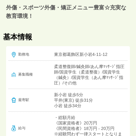
外傷・スポーツ外傷・矯正メニュー豊富☆充実な
教育環境！
基本情報
東京都葛飾区新小岩4-11-12
勤務地
柔道整復師/鍼灸師/あん摩ﾏｯｻｰｼﾞ指圧
師/国資学生（柔道整復）/国資学生
募集職種
（鍼灸）/国資学生（あん摩ﾏｯｻｰｼﾞ指
圧）/その他
新小岩 徒歩5分
平井(東京) 徒歩31分
最寄駅
小岩 徒歩34分
・総額月給
《国家資格者》20万円
給与
《民間資格者》18万円 - 20万円
※経験問わず一律スタートとなりま