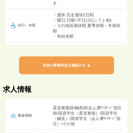
す
・週休:完全週休2日制
・曜日:日曜+平日1日(シフト制)
・その他長期休暇:夏季休暇・冬期休
休日・休暇
暇
・有給休暇
現在の募集状況を確認する
求人情報
柔道整復師/鍼灸師/あん摩ﾏｯｻｰｼﾞ指圧
師/国資学生（柔道整復）/国資学生
募集職種
（鍼灸）/国資学生（あん摩ﾏｯｻｰｼﾞ指
圧）/その他