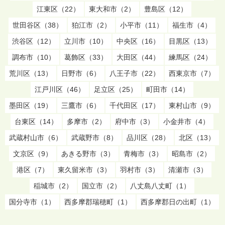
江東区（22）
東大和市（2）
豊島区（12）
世田谷区（38）
狛江市（2）
小平市（11）
福生市（4）
渋谷区（12）
立川市（10）
中央区（16）
目黒区（13）
調布市（10）
葛飾区（33）
大田区（44）
練馬区（24）
荒川区（13）
日野市（6）
八王子市（22）
西東京市（7）
江戸川区（46）
足立区（25）
町田市（14）
墨田区（19）
三鷹市（6）
千代田区（17）
東村山市（9）
台東区（14）
多摩市（2）
府中市（3）
小金井市（4）
武蔵村山市（6）
武蔵野市（8）
品川区（28）
北区（13）
文京区（9）
あきる野市（3）
青梅市（3）
昭島市（2）
港区（7）
東久留米市（3）
羽村市（3）
清瀬市（3）
稲城市（2）
国立市（2）
八丈島八丈町（1）
国分寺市（1）
西多摩郡瑞穂町（1）
西多摩郡日の出町（1）