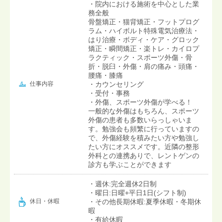
・院内における施術を中心とした業
務全般
骨盤矯正・猫背矯正・フットプログ
ラム・ハイボルト特殊電気治療法・
はり治療・ボディ・ケア・グロック
矯正・瞬間矯正・楽トレ・カイロプ
ラクティック・スポーツ外傷・骨
折・脱臼・外傷・肩の痛み・頭痛・
腰痛・膝痛
仕事内容
・カウンセリング
・受付・事務
・外傷、スポーツ外傷が学べる！
一般的な外傷はもちろん、スポーツ
外傷の患者も多数いらっしゃいま
す。勉強会も頻繁に行っていますの
で、外傷経験を積みたい方や勉強し
たい方にオススメです。近隣の整形
外科との連携ありで、レントゲンの
診方も学ぶことができます
・週休:完全週休2日制
・曜日:日曜+平日1日(シフト制)
・その他長期休暇:夏季休暇・冬期休
休日・休暇
暇
・有給休暇