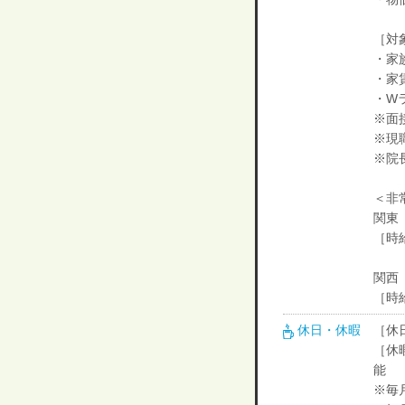
［対
・家族
・家
・W
※面
※現
※院
＜非
関東
［時給
関西
［時給
休日・休暇
［休
［休
能
※毎