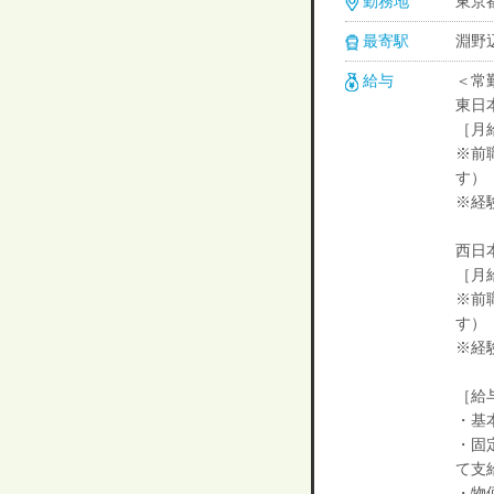
勤務地
東京都
最寄駅
淵野辺
給与
＜常
東日
［月給
※前
す）
※経
西日
［月給
※前
す）
※経
［給
・基本
・固
て支
・物