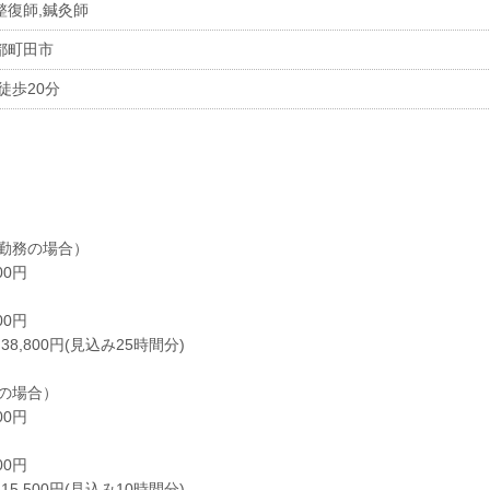
整復師,鍼灸師
都町田市
徒歩20分
勤務の場合）
00円
00円
8,800円(見込み25時間分)
の場合）
00円
00円
5,500円(見込み10時間分)