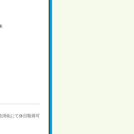
月
象
給消化にて休日取得可