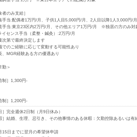
象者のみ支給］
手当:配偶者1万円/月、子供1人目5,000円/月、2人目以降1人3,000円/
賃手当:東京23区内2万円/月、その他エリア1万円/月 ※独居の方のみ対
ライセンス手当（柔整・鍼灸）:2万円/月
接次第で最終決定します
職でのご経験に応じて変動する可能性あり
長、MGR経験ある方の優遇あり
常勤＞
制］1,300円-
制］1,200円-
日］完全週休2日制（月9日休み）
暇］結婚、生理、忌引き、その他事情のある休暇：欠勤控除あるいは有
月15日までに翌月の希望休申請