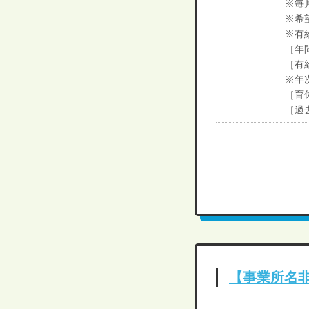
※毎
※希
※有
［年
［有
※年
［育
［過
【事業所名