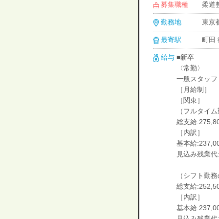
募集職種
柔道
勤務地
東京
最寄駅
町田 
給与
■新卒
〈常勤〉
一般スタッフ
［月給制］
［関東］
（フルタイム
総支給:275,8
［内訳］
基本給:237,0
見込み残業代:3
（シフト勤務
総支給:252,5
［内訳］
基本給:237,0
見込み残業代:1