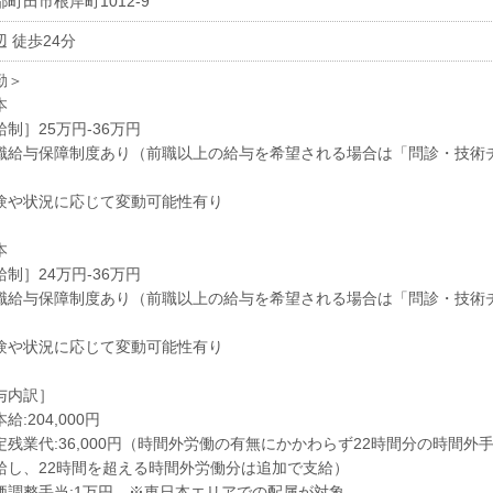
町田市根岸町1012-9
 徒歩24分
勤＞
本
制］25万円-36万円
職給与保障制度あり（前職以上の給与を希望される場合は「問診・技術
験や状況に応じて変動可能性有り
本
制］24万円-36万円
職給与保障制度あり（前職以上の給与を希望される場合は「問診・技術
験や状況に応じて変動可能性有り
与内訳］
給:204,000円
定残業代:36,000円（時間外労働の有無にかかわらず22時間分の時間外
給し、22時間を超える時間外労働分は追加で支給）
価調整手当:1万円 ※東日本エリアでの配属が対象