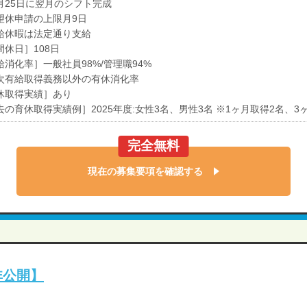
月25日に翌月のシフト完成
望休申請の上限月9日
給休暇は法定通り支給
間休日］108日
給消化率］一般社員98%/管理職94%
次有給取得義務以外の有休消化率
休取得実績］あり
去の育休取得実績例］2025年度:女性3名、男性3名 ※1ヶ月取得2名、3
完全無料
現在の募集要項を確認する
非公開】