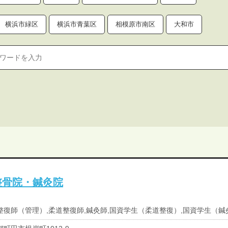
横浜市緑区
横浜市青葉区
相模原市南区
大和市
整骨院・鍼灸院
整復師（管理）,柔道整復師,鍼灸師,国資学生（柔道整復）,国資学生（鍼