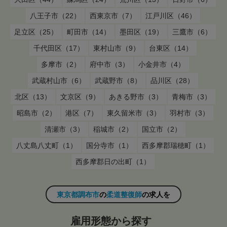
八王子市（22）
西東京市（7）
江戸川区（46）
足立区（25）
町田市（14）
墨田区（19）
三鷹市（6）
千代田区（17）
東村山市（9）
台東区（14）
多摩市（2）
府中市（3）
小金井市（4）
武蔵村山市（6）
武蔵野市（8）
品川区（28）
北区（13）
文京区（9）
あきる野市（3）
青梅市（3）
昭島市（2）
港区（7）
東久留米市（3）
羽村市（3）
清瀬市（3）
稲城市（2）
国立市（2）
八丈島八丈町（1）
国分寺市（1）
西多摩郡瑞穂町（1）
西多摩郡日の出町（1）
東京都調布市
の
柔道整復師
の求人を
雇用形態から探す