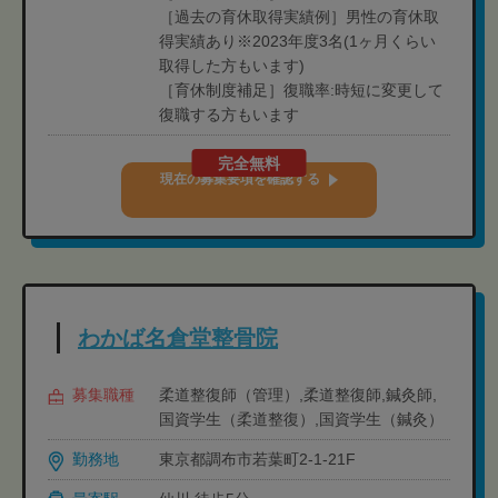
［過去の育休取得実績例］男性の育休取
得実績あり※2023年度3名(1ヶ月くらい
取得した方もいます)
［育休制度補足］復職率:時短に変更して
復職する方もいます
完全無料
現在の募集要項を確認する
わかば名倉堂整骨院
募集職種
柔道整復師（管理）,柔道整復師,鍼灸師,
国資学生（柔道整復）,国資学生（鍼灸）
勤務地
東京都調布市若葉町2-1-21F