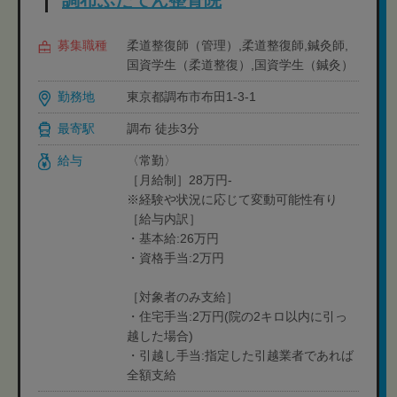
調布ふだてん整骨院
募集職種
柔道整復師（管理）,柔道整復師,鍼灸師,
国資学生（柔道整復）,国資学生（鍼灸）
勤務地
東京都調布市布田1-3-1
最寄駅
調布 徒歩3分
給与
〈常勤〉
［月給制］28万円-
※経験や状況に応じて変動可能性有り
［給与内訳］
・基本給:26万円
・資格手当:2万円
［対象者のみ支給］
・住宅手当:2万円(院の2キロ以内に引っ
越した場合)
・引越し手当:指定した引越業者であれば
全額支給