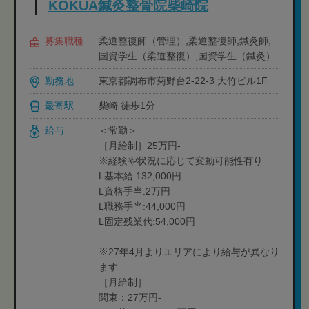
KOKUA鍼灸整骨院柴崎院
募集職種
柔道整復師（管理）,柔道整復師,鍼灸師,
国資学生（柔道整復）,国資学生（鍼灸）
勤務地
東京都調布市菊野台2-22-3 大竹ビル1F
最寄駅
柴崎 徒歩1分
給与
＜常勤＞
［月給制］25万円-
※経験や状況に応じて変動可能性有り
L基本給:132,000円
L資格手当:2万円
L職務手当:44,000円
L固定残業代:54,000円
※27年4月よりエリアにより給与が異なり
ます
［月給制］
関東：27万円-