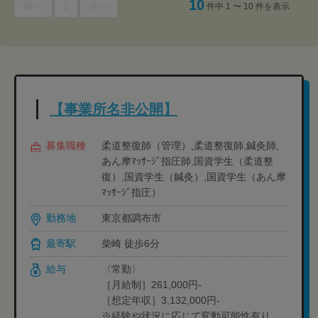
10
前へ
1
次へ
件中 1 〜 10 件を表示
【事業所名非公開】
募集職種
柔道整復師（管理）,柔道整復師,鍼灸師,
あん摩ﾏｯｻｰｼﾞ指圧師,国資学生（柔道整
復）,国資学生（鍼灸）,国資学生（あん摩
ﾏｯｻｰｼﾞ指圧）
勤務地
東京都調布市
最寄駅
柴崎 徒歩6分
給与
〈常勤〉
［月給制］261,000円-
［想定年収］3,132,000円-
※経験や状況に応じて変動可能性有り