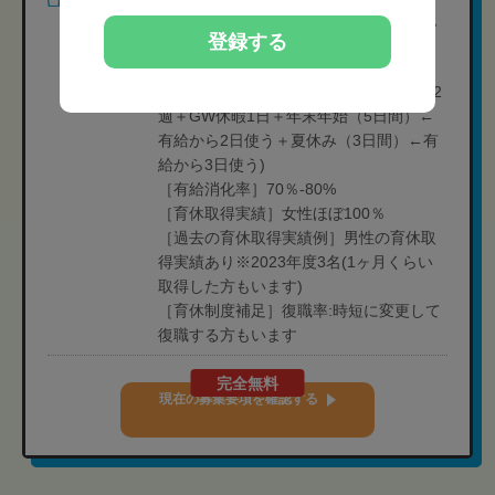
［休暇］夏季休暇冬季、冬季休暇、GW、
登録する
推し休暇、慶弔休暇
※有給休暇は法定通り支給
［年間休日］110日程度(完全週休2日×52
週＋GW休暇1日＋年末年始（5日間）←
有給から2日使う＋夏休み（3日間）←有
給から3日使う)
［有給消化率］70％-80%
［育休取得実績］女性ほぼ100％
［過去の育休取得実績例］男性の育休取
得実績あり※2023年度3名(1ヶ月くらい
取得した方もいます)
［育休制度補足］復職率:時短に変更して
復職する方もいます
完全無料
現在の募集要項を確認する