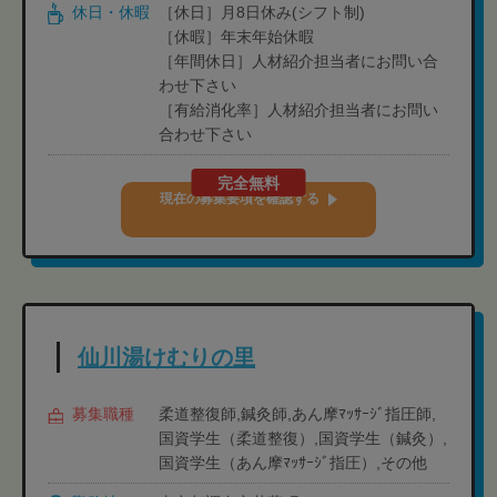
休日・休暇
［休日］月8日休み(シフト制)
［休暇］年末年始休暇
［年間休日］人材紹介担当者にお問い合
わせ下さい
［有給消化率］人材紹介担当者にお問い
合わせ下さい
完全無料
現在の募集要項を確認する
仙川湯けむりの里
募集職種
柔道整復師,鍼灸師,あん摩ﾏｯｻｰｼﾞ指圧師,
国資学生（柔道整復）,国資学生（鍼灸）,
国資学生（あん摩ﾏｯｻｰｼﾞ指圧）,その他