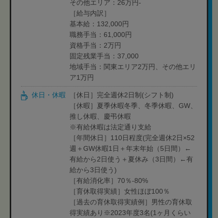
その他エリア：26万円-
［給与内訳］
基本給：132,000円
職務手当：61,000円
資格手当：2万円
固定残業手当：37,000
地域手当：関東エリア2万円、その他エリ
ア1万円
休日・休暇
［休日］完全週休2日制(シフト制)
［休暇］夏季休暇冬季、冬季休暇、GW、
推し休暇、慶弔休暇
※有給休暇は法定通り支給
［年間休日］110日程度(完全週休2日×52
週＋GW休暇1日＋年末年始（5日間）←
有給から2日使う＋夏休み（3日間）←有
給から3日使う)
［有給消化率］70％-80%
［育休取得実績］女性ほぼ100％
［過去の育休取得実績例］男性の育休取
得実績あり※2023年度3名(1ヶ月くらい