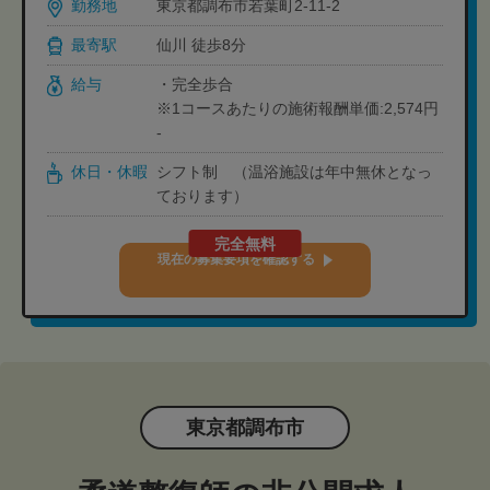
勤務地
東京都調布市若葉町2-11-2
最寄駅
仙川 徒歩8分
給与
・完全歩合
※1コースあたりの施術報酬単価:2,574円
-
休日・休暇
シフト制 （温浴施設は年中無休となっ
ております）
完全無料
現在の募集要項を確認する
東京都調布市