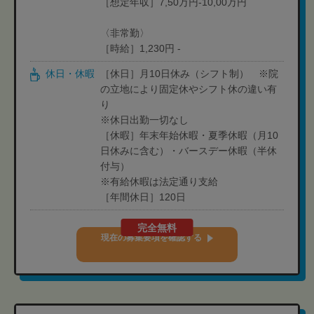
［想定年収］7,50万円-10,00万円
〈非常勤〉
［時給］1,230円 -
休日・休暇
［休日］月10日休み（シフト制） ※院
の立地により固定休やシフト休の違い有
り
※休日出勤一切なし
［休暇］年末年始休暇・夏季休暇（月10
日休みに含む）・バースデー休暇（半休
付与）
※有給休暇は法定通り支給
［年間休日］120日
完全無料
現在の募集要項を確認する