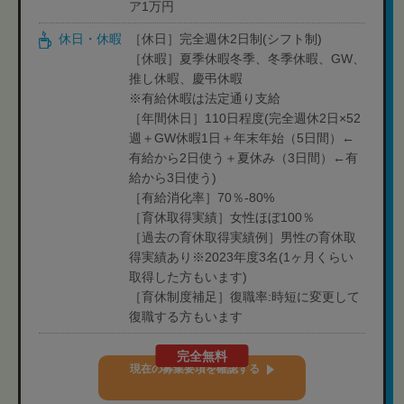
ア1万円
休日・休暇
［休日］完全週休2日制(シフト制)
［休暇］夏季休暇冬季、冬季休暇、GW、
推し休暇、慶弔休暇
※有給休暇は法定通り支給
［年間休日］110日程度(完全週休2日×52
週＋GW休暇1日＋年末年始（5日間）←
有給から2日使う＋夏休み（3日間）←有
給から3日使う)
［有給消化率］70％-80%
［育休取得実績］女性ほぼ100％
［過去の育休取得実績例］男性の育休取
得実績あり※2023年度3名(1ヶ月くらい
取得した方もいます)
［育休制度補足］復職率:時短に変更して
復職する方もいます
完全無料
現在の募集要項を確認する