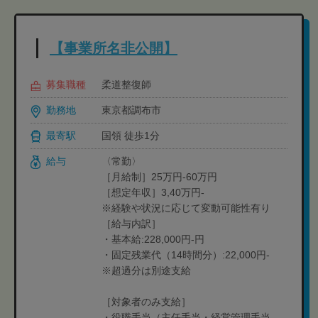
【事業所名非公開】
募集職種
柔道整復師
勤務地
東京都調布市
最寄駅
国領 徒歩1分
給与
〈常勤〉
［月給制］25万円-60万円
［想定年収］3,40万円-
※経験や状況に応じて変動可能性有り
［給与内訳］
・基本給:228,000円-円
・固定残業代（14時間分）:22,000円-
※超過分は別途支給
［対象者のみ支給］
・役職手当（主任手当・経営管理手当