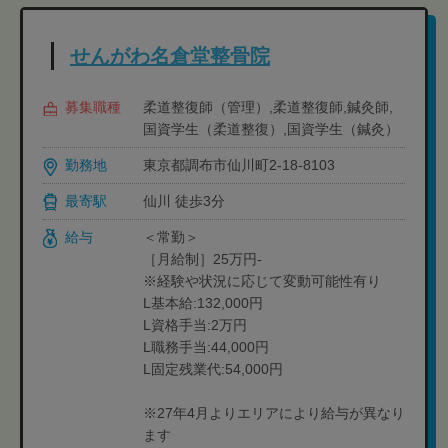
せんがわ名倉堂整骨院
募集職種
柔道整復師（管理）,柔道整復師,鍼灸師,
国資学生（柔道整復）,国資学生（鍼灸）
勤務地
東京都調布市仙川町2-18-8103
最寄駅
仙川 徒歩3分
給与
＜常勤＞
［月給制］25万円-
※経験や状況に応じて変動可能性有り
L基本給:132,000円
L資格手当:2万円
L職務手当:44,000円
L固定残業代:54,000円
※27年4月よりエリアにより給与が異なり
ます