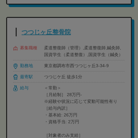
つつじヶ丘整骨院
募集職種
柔道整復師（管理）,柔道整復師,鍼灸師,
国資学生（柔道整復）,国資学生（鍼灸）
勤務地
東京都調布市西つつじヶ丘3-34-9
最寄駅
つつじケ丘 徒歩1分
給与
＜常勤＞
［月給制］ 28万円-
※経験や状況に応じて変動可能性有り
［給与内訳］
・基本給: 26万円
・資格手当: 2万円
［対象者のみ支給］