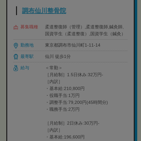
調布仙川整骨院
募集職種
柔道整復師（管理）,柔道整復師,鍼灸師,
国資学生（柔道整復）,国資学生（鍼灸）
勤務地
東京都調布市仙川町1-11-14
最寄駅
仙川 徒歩1分
給与
＜常勤＞
［月給制］1.5日休み:32万円-
［内訳］
・基本給:210,800円
・役職手当:1万円
・調整手当:79,200円(45時間分)
・職務手当:2万円
［月給制］2日休み:30万円-
［内訳］
・基本給:196,600円