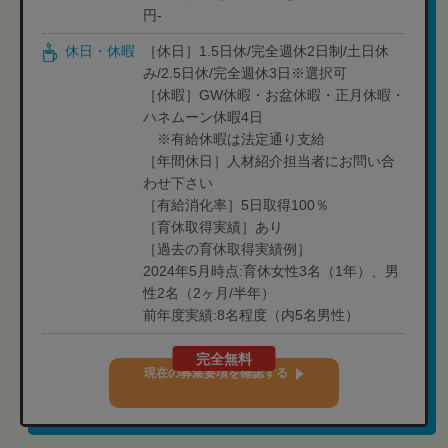
円-
休日・休暇
［休日］1.5日休/完全週休2日制/土日休
み/2.5日休/完全週休3日※選択可
［休暇］GW休暇・お盆休暇・正月休暇・
ハネムーン休暇4日
※有給休暇は法定通り支給
［年間休日］人材紹介担当者にお問い合
わせ下さい
［有給消化率］5日取得100％
［育休取得実績］あり
［過去の育休取得実績例］
2024年5月時点:育休女性3名（1年）、男
性2名（2ヶ月/半年）
前年度実績:8名程度（内5名男性）
完全無料
現在の募集要項を確認する