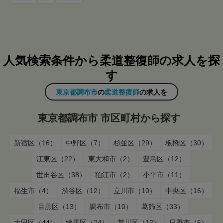
人気検索条件から柔道整復師の求人を探
す
東京都調布市
の
柔道整復師
の求人を
東京都調布市 市区町村から探す
新宿区（16）
中野区（7）
杉並区（29）
板橋区（30）
江東区（22）
東大和市（2）
豊島区（12）
世田谷区（38）
狛江市（2）
小平市（11）
福生市（4）
渋谷区（12）
立川市（10）
中央区（16）
目黒区（13）
調布市（10）
葛飾区（33）
大田区（44）
練馬区（24）
荒川区（13）
日野市（6）