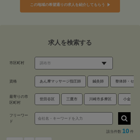
この地域の希望通りの求人を紹介してもらう
求人を検索する
市区町村
資格
あん摩マッサージ指圧師
鍼灸師
整体師・セラ
最寄りの市
世田谷区
三鷹市
川崎市多摩区
小金井市
区町村
フリーワー
ド
10
該当件数
件