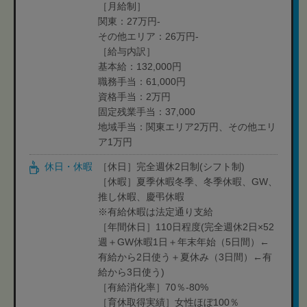
［月給制］
関東：27万円-
その他エリア：26万円-
［給与内訳］
基本給：132,000円
職務手当：61,000円
資格手当：2万円
固定残業手当：37,000
地域手当：関東エリア2万円、その他エリ
ア1万円
休日・休暇
［休日］完全週休2日制(シフト制)
［休暇］夏季休暇冬季、冬季休暇、GW、
推し休暇、慶弔休暇
※有給休暇は法定通り支給
［年間休日］110日程度(完全週休2日×52
週＋GW休暇1日＋年末年始（5日間）←
有給から2日使う＋夏休み（3日間）←有
給から3日使う)
［有給消化率］70％-80%
［育休取得実績］女性ほぼ100％