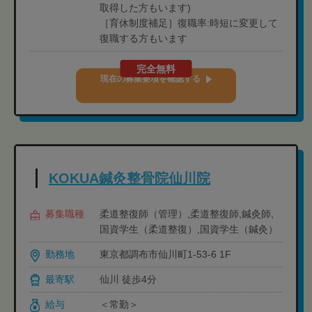
取得した方もいます)
［育休制度補足］復職率:時短に変更して
復職する方もいます
完全無料
現在の募集要項を確認する
KOKUA鍼灸整骨院仙川院
募集職種
柔道整復師（管理）,柔道整復師,鍼灸師,
国資学生（柔道整復）,国資学生（鍼灸）
勤務地
東京都調布市仙川町1-53-6 1F
最寄駅
仙川 徒歩4分
給与
＜常勤＞