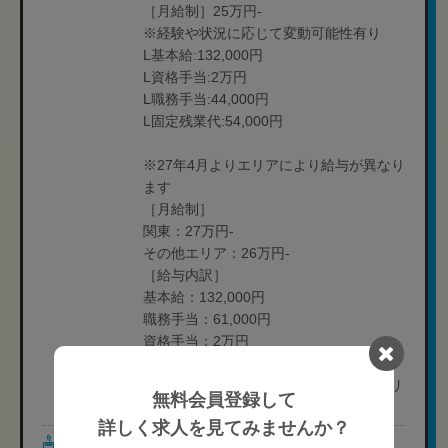
［月給制］25万円-
※経験や状況に応じて変動可能性有り
L基本給:132,000円
L資格手当:2万円
L職務手当:44,000円
L固定残業代:54,000円
※27年4月よりエリアにより給与が異なり
ます
［月給制］
関東：27万円-
その他エリア：26万円-
［給与内訳］
基本給：132,000円
職務手当：61,000円
資格手当：2万円
固定残業手当：37,000
地域手当：関東エリア2万円、その他エリ
無料会員登録して
ア1万円
詳しく求人を見てみませんか？
休日・休暇
［休日］完全週休2日制(シフト制)