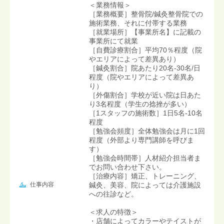
＜業務情報＞
［業務概要］整骨院/鍼灸整骨院での
施術業務、それに付帯する業務
［就業場所］【事業所名】に記載の
事業所にて就業
［自費診療割合］平均70％程度（院
やエリアによって差異あり）
［鍼灸割合］院あたり20名-30名/日
程度（院やエリアによって差異あ
り）
［外傷割合］学校が近い院は日あた
り3名程度（学生の捻挫が多い）
［1スタッフの施術数］1日5名-10名
程度
［勉強会頻度］全体勉強会は月に1回
程度（外部より専門講師を呼びま
す）
［勉強会時間帯］人材紹介担当者ま
でお問い合わせ下さい。
［治療内容］矯正、トレーニング、
仕事内容
鍼灸、美容、院によっては介護施設
への往診など。
＜求人の特徴＞
・店舗によってカラーやテイストが