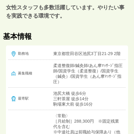
女性スタッフも多数活躍しています。やりたい事
を実践できる環境です。
基本情報
東京都世田谷区池尻3丁目21-29 2階
勤務地
柔道整復師/鍼灸師/あん摩ﾏｯｻｰｼﾞ指圧
師/国資学生（柔道整復）/国資学生
募集職種
（鍼灸）/国資学生（あん摩ﾏｯｻｰｼﾞ指
圧）
池尻大橋 徒歩6分
三軒茶屋 徒歩14分
最寄駅
駒場東大前 徒歩16分
〈常勤〉
［月給制］288,300円 ※固定残業
代を含む
※中途社員は前職給与保障あり（他