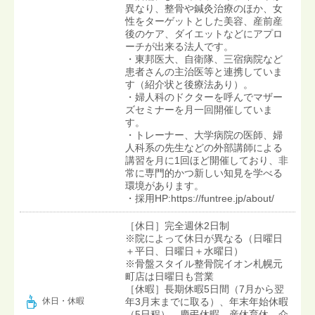
異なり、整骨や鍼灸治療のほか、女
性をターゲットとした美容、産前産
後のケア、ダイエットなどにアプロ
ーチが出来る法人です。
・東邦医大、自衛隊、三宿病院など
患者さんの主治医等と連携していま
す（紹介状と後療法あり）。
・婦人科のドクターを呼んでマザー
ズセミナーを月一回開催していま
す。
・トレーナー、大学病院の医師、婦
人科系の先生などの外部講師による
講習を月に1回ほど開催しており、非
常に専門的かつ新しい知見を学べる
環境があります。
・採用HP:https://funtree.jp/about/
［休日］完全週休2日制
※院によって休日が異なる（日曜日
＋平日、日曜日＋水曜日）
※骨盤スタイル整骨院イオン札幌元
町店は日曜日も営業
［休暇］長期休暇5日間（7月から翌
年3月末までに取る）、年末年始休暇
休日・休暇
（5日程）、慶弔休暇、産休育休、介