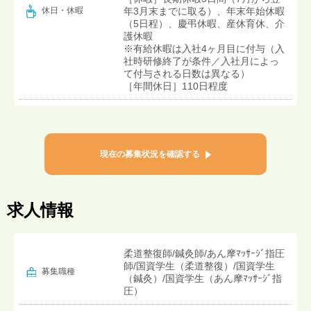
年3月末までに取る）、年末年始休暇
休日・休暇
（5日程）、慶弔休暇、産休育休、介
護休暇
※有給休暇は入社4ヶ月目に付与（入
社時研修終了が条件／入社月によっ
て付与される日数は異なる）
［年間休日］110日程度
現在の募集状況を確認する
求人情報
柔道整復師/鍼灸師/あん摩ﾏｯｻｰｼﾞ指圧
師/国資学生（柔道整復）/国資学生
募集職種
（鍼灸）/国資学生（あん摩ﾏｯｻｰｼﾞ指
圧）