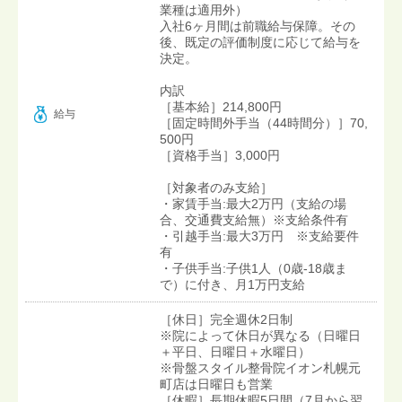
業種は適用外）
入社6ヶ月間は前職給与保障。その
後、既定の評価制度に応じて給与を
決定。
内訳
［基本給］214,800円
給与
［固定時間外手当（44時間分）］70,
500円
［資格手当］3,000円
［対象者のみ支給］
・家賃手当:最大2万円（支給の場
合、交通費支給無）※支給条件有
・引越手当:最大3万円 ※支給要件
有
・子供手当:子供1人（0歳-18歳ま
で）に付き、月1万円支給
［休日］完全週休2日制
※院によって休日が異なる（日曜日
＋平日、日曜日＋水曜日）
※骨盤スタイル整骨院イオン札幌元
町店は日曜日も営業
［休暇］長期休暇5日間（7月から翌