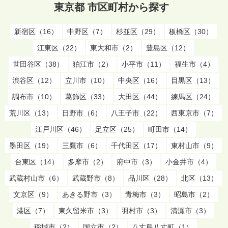
東京都 市区町村から探す
新宿区（16）
中野区（7）
杉並区（29）
板橋区（30）
江東区（22）
東大和市（2）
豊島区（12）
世田谷区（38）
狛江市（2）
小平市（11）
福生市（4）
渋谷区（12）
立川市（10）
中央区（16）
目黒区（13）
調布市（10）
葛飾区（33）
大田区（44）
練馬区（24）
荒川区（13）
日野市（6）
八王子市（22）
西東京市（7）
江戸川区（46）
足立区（25）
町田市（14）
墨田区（19）
三鷹市（6）
千代田区（17）
東村山市（9）
台東区（14）
多摩市（2）
府中市（3）
小金井市（4）
武蔵村山市（6）
武蔵野市（8）
品川区（28）
北区（13）
文京区（9）
あきる野市（3）
青梅市（3）
昭島市（2）
港区（7）
東久留米市（3）
羽村市（3）
清瀬市（3）
稲城市（2）
国立市（2）
八丈島八丈町（1）