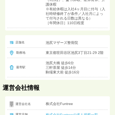
護休暇
※有給休暇は入社4ヶ月目に付与（入
社時研修終了が条件／入社月によっ
て付与される日数は異なる）
［年間休日］110日程度
店舗名
池尻マザーズ整骨院
東京都世田谷区池尻3丁目21-29 2階
勤務地
池尻大橋 徒歩6分
三軒茶屋 徒歩14分
最寄駅
駒場東大前 徒歩16分
運営会社情報
株式会社Funtree
運営会社名
運営店舗
株式会社Funtreeの求人掲載一覧