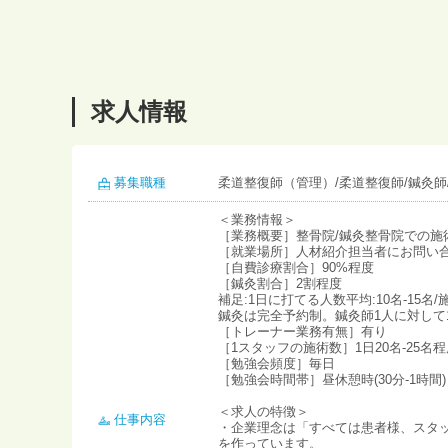
求人情報
募集職種
柔道整復師（管理）/柔道整復師/鍼灸師
＜業務情報＞
［業務概要］整骨院/鍼灸整骨院での施
［就業場所］人材紹介担当者にお問い
［自費診療割合］90%程度
［鍼灸割合］2割程度
補足:1日に打てる人数平均:10名-15名/
鍼灸は完全予約制。鍼灸師1人に対して1
［トレーナー業務有無］有り
［1スタッフの施術数］1日20名-25名程度
［勉強会頻度］毎日
［勉強会時間帯］昼休憩時(30分‐1時間)
＜求人の特徴＞
仕事内容
・企業理念は「すべては患者様、スタ
を作っています。