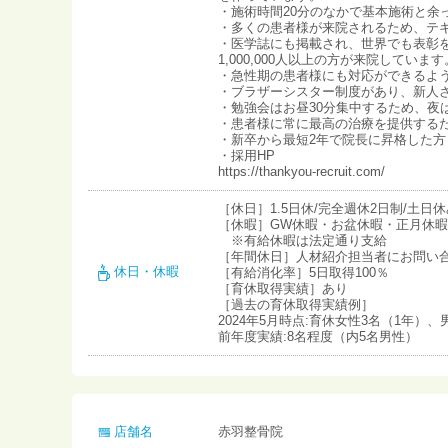
・施術時間20分のなかで基本施術と余
・多くの患者様が来院されるため、テキ
・医学誌にも掲載され、世界でも表彰
1,000,000人以上の方が来院しています
・急性期の患者様にも対応ができるよ
・ブラザーシスター制度があり、新人
・勉強会はお昼30分集中するため、夜は
・患者様に常に最高の治療を提供する
・新卒から最短2年で院長に昇格した方
・採用HP
https://thankyou-recruit.com/
［休日］1.5日休/完全週休2日制/土日休
［休暇］GW休暇・お盆休暇・正月休暇
※有給休暇は法定通り支給
［年間休日］人材紹介担当者にお問い
休日・休暇
［有給消化率］5日取得100％
［育休取得実績］あり
［過去の育休取得実績例］
2024年5月時点:育休女性3名（1年）、
前年度実績:8名程度（内5名男性）
店舗名
赤羽整骨院