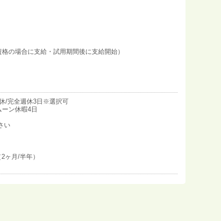
資格の場合に支給・試用期間後に支給開始）
日休/完全週休3日※選択可
ムーン休暇4日
さい
（2ヶ月/半年）