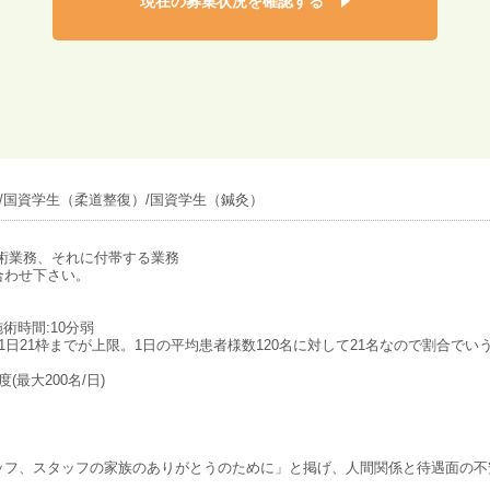
現在の募集状況を確認する
/国資学生（柔道整復）/国資学生（鍼灸）
術業務、それに付帯する業務
合わせ下さい。
施術時間:10分弱
日21枠までが上限。1日の平均患者様数120名に対して21名なので割合でい
(最大200名/日)
ッフ、スタッフの家族のありがとうのために」と掲げ、人間関係と待遇面の不