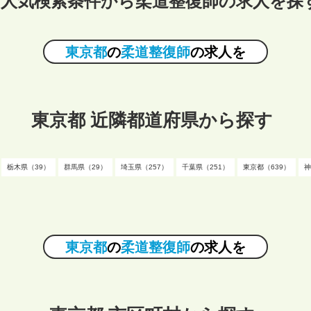
人気検索条件から柔道整復師の求人を探
東京都
の
柔道整復師
の求人を
東京都 近隣都道府県から探す
栃木県（39）
群馬県（29）
埼玉県（257）
千葉県（251）
東京都（639）
神
東京都
の
柔道整復師
の求人を