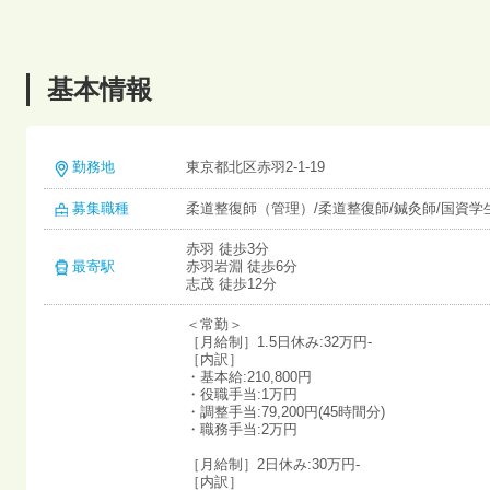
基本情報
勤務地
東京都北区赤羽2-1-19
募集職種
柔道整復師（管理）/柔道整復師/鍼灸師/国資学
赤羽 徒歩3分
最寄駅
赤羽岩淵 徒歩6分
志茂 徒歩12分
＜常勤＞
［月給制］1.5日休み:32万円-
［内訳］
・基本給:210,800円
・役職手当:1万円
・調整手当:79,200円(45時間分)
・職務手当:2万円
［月給制］2日休み:30万円-
［内訳］