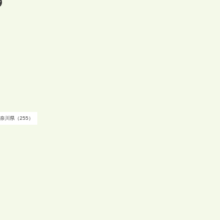
す
奈川県（255）