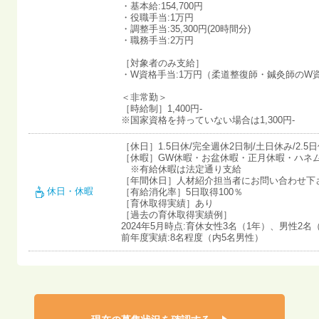
・基本給:154,700円
・役職手当:1万円
・調整手当:35,300円(20時間分)
・職務手当:2万円
［対象者のみ支給］
・W資格手当:1万円（柔道整復師・鍼灸師のW
＜非常勤＞
［時給制］1,400円-
※国家資格を持っていない場合は1,300円-
［休日］1.5日休/完全週休2日制/土日休み/2.5
［休暇］GW休暇・お盆休暇・正月休暇・ハネ
※有給休暇は法定通り支給
［年間休日］人材紹介担当者にお問い合わせ下
休日・休暇
［有給消化率］5日取得100％
［育休取得実績］あり
［過去の育休取得実績例］
2024年5月時点:育休女性3名（1年）、男性2名
前年度実績:8名程度（内5名男性）