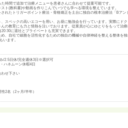
った時間で追加で治療メニューを患者さんに合わせて提案可能です。
スト(教科書)や動画を作りこんでいつでも学べる環境を整えています。
をされたトリガーポイント療法・骨格矯正を土台に独自の根本治療法「Bアン
。
う、スペックの高いエコーを用い、お昼に勉強会を行っています。実際にドク
さんの教育にも力と情熱を注いでおります。従業員が心にゆとりをもって治療
20:30に退社とプライベートも充実できます。
ため、自社で細胞を活性化するための独自の機械や自律神経を整える整体を独
もいます。
み/2.5日休/完全週休3日※選択可
・ハネムーン休暇4日
合わせ下さい
男性2名（2ヶ月/半年）