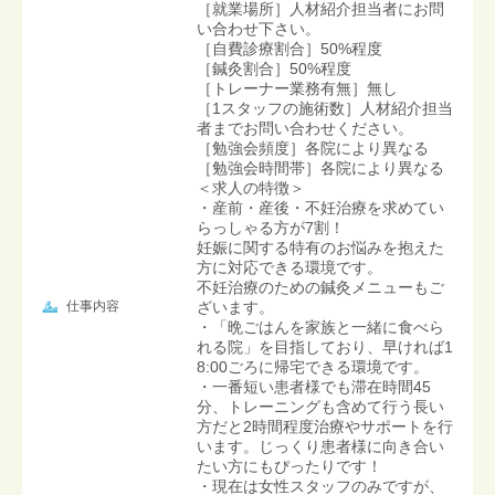
［就業場所］人材紹介担当者にお問
い合わせ下さい。
［自費診療割合］50%程度
［鍼灸割合］50%程度
［トレーナー業務有無］無し
［1スタッフの施術数］人材紹介担当
者までお問い合わせください。
［勉強会頻度］各院により異なる
［勉強会時間帯］各院により異なる
＜求人の特徴＞
・産前・産後・不妊治療を求めてい
らっしゃる方が7割！
妊娠に関する特有のお悩みを抱えた
方に対応できる環境です。
不妊治療のための鍼灸メニューもご
仕事内容
ざいます。
・「晩ごはんを家族と一緒に食べら
れる院」を目指しており、早ければ1
8:00ごろに帰宅できる環境です。
・一番短い患者様でも滞在時間45
分、トレーニングも含めて行う長い
方だと2時間程度治療やサポートを行
います。じっくり患者様に向き合い
たい方にもぴったりです！
・現在は女性スタッフのみですが、