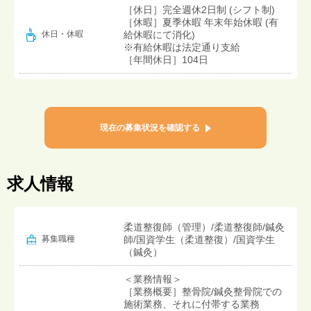
［休日］完全週休2日制 (シフト制)
［休暇］夏季休暇 年末年始休暇 (有
給休暇にて消化)
休日・休暇
※有給休暇は法定通り支給
［年間休日］104日
現在の募集状況を確認する
求人情報
柔道整復師（管理）/柔道整復師/鍼灸
募集職種
師/国資学生（柔道整復）/国資学生
（鍼灸）
＜業務情報＞
［業務概要］整骨院/鍼灸整骨院での
施術業務、それに付帯する業務