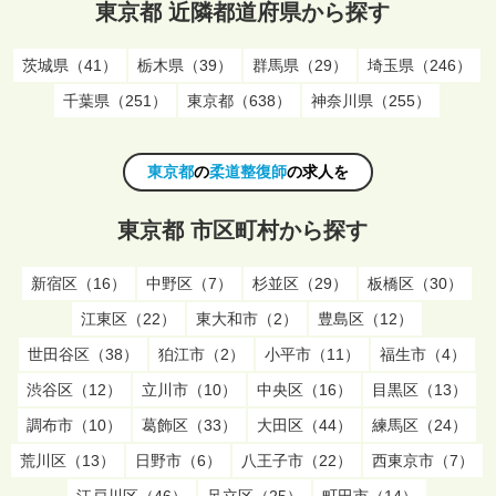
東京都 近隣都道府県から探す
茨城県（41）
栃木県（39）
群馬県（29）
埼玉県（246）
千葉県（251）
東京都（638）
神奈川県（255）
東京都
の
柔道整復師
の求人を
東京都 市区町村から探す
新宿区（16）
中野区（7）
杉並区（29）
板橋区（30）
江東区（22）
東大和市（2）
豊島区（12）
世田谷区（38）
狛江市（2）
小平市（11）
福生市（4）
渋谷区（12）
立川市（10）
中央区（16）
目黒区（13）
調布市（10）
葛飾区（33）
大田区（44）
練馬区（24）
荒川区（13）
日野市（6）
八王子市（22）
西東京市（7）
江戸川区（46）
足立区（25）
町田市（14）