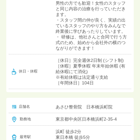
男性の方でも歓迎！女性のスタッフ
と同じ内容の治療を行っていただき
ます。
・スタッフ間の仲が良く、実績の出
ているスタッフのやり方をみんなで
終業後に学びあったりしています。
・ 研修は、他社さんと合同で行う方
式のため、始めから会社外の横のつ
ながりができます！
［休日］完全週休2日制 (シフト制)
［休暇］夏季休暇 年末年始休暇 (有
給休暇にて消化)
休日・休暇
※有給休暇は法定通り支給
［年間休日］104日
店舗名
あさひ整骨院 日本橋浜町院
東京都中央区日本橋浜町2-35-4
勤務地
浜町 徒歩2分
東日本橋 徒歩5分
最寄駅