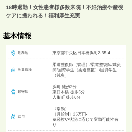
18時退勤！女性患者様多数来院！不妊治療や産後
ケアに携われる！福利厚生充実
基本情報
東京都中央区日本橋浜町2-35-4
勤務地
柔道整復師（管理）/柔道整復師/鍼灸
募集職種
師/国資学生（柔道整復）/国資学生
（鍼灸）
浜町 徒歩2分
東日本橋 徒歩5分
最寄駅
人形町 徒歩6分
〈常勤〉
［月給制］25万円-
給与
※経験や状況に応じて変動可能性有
り