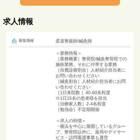
求人情報
募集職種
柔道整復師/鍼灸師
＜業務情報＞
［業務概要］整骨院/鍼灸整骨院での
施術業務、それに付帯する業務
［自費診療割合］人材紹介担当者に
お問い合わせください
［鍼灸割合］人材紹介担当者にお問
い合わせください
［1日来院数 ］40-60名程度
※1日15名の患者様を担当
［治療家人数］2-4名程度
［勉強会］不定期開催
＜求人の特徴＞
・横浜を中心に展開しているグルー
プ。整骨院以外に、薬局やデイサー
ビス・訪問看護事業も運営