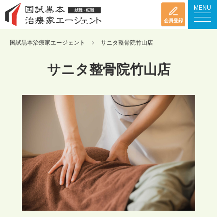
MENU
会員登録
国試黒本治療家エージェント
サニタ整骨院竹山店
サニタ整骨院竹山店