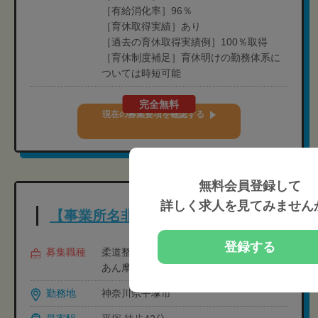
［有給消化率］96％
［育休取得実績］あり
［過去の育休取得実績例］100％取得
［育休制度補足］育休明けの勤務体系に
ついては時短可能
完全無料
現在の募集要項を確認する
無料会員登録して
詳しく求人を見てみません
【事業所名非公開】
登録する
募集職種
柔道整復師（管理）,柔道整復師,鍼灸師,
あん摩ﾏｯｻｰｼﾞ指圧師
勤務地
神奈川県平塚市