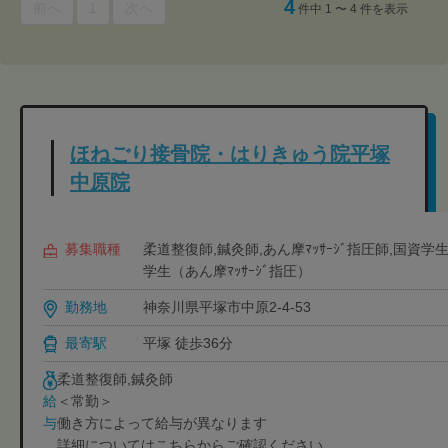
4
前へ
1
次へ
件中 1 〜 4 件を表示
ほねごり接骨院・はりきゅう院平塚
中原院
募集職種
柔道整復師,鍼灸師,あん摩ﾏｯｻｰｼﾞ指圧師,国資
学生（あん摩ﾏｯｻｰｼﾞ指圧）
勤務地
神奈川県平塚市中原2-4-53
最寄駅
平塚 徒歩36分
柔道整復師,鍼灸師
＜常勤＞
給
働き方によって給与が異なります
与
詳細についてはこちらからご確認ください