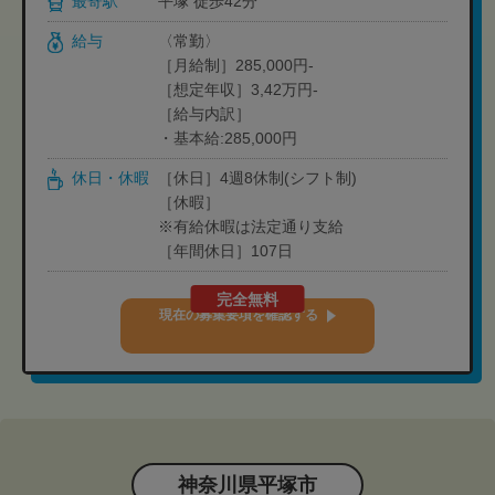
最寄駅
平塚 徒歩42分
給与
〈常勤〉
［月給制］285,000円-
［想定年収］3,42万円-
［給与内訳］
・基本給:285,000円
休日・休暇
［休日］4週8休制(シフト制)
［休暇］
※有給休暇は法定通り支給
［年間休日］107日
完全無料
現在の募集要項を確認する
神奈川県平塚市