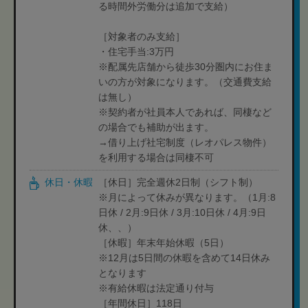
る時間外労働分は追加で支給）
［対象者のみ支給］
・住宅手当:3万円
※配属先店舗から徒歩30分圏内にお住ま
いの方が対象になります。（交通費支給
は無し）
※契約者が社員本人であれば、同棲など
の場合でも補助が出ます。
→借り上げ社宅制度（レオパレス物件）
を利用する場合は同棲不可
休日・休暇
［休日］完全週休2日制（シフト制）
※月によって休みが異なります。（1月:8
日休 / 2月:9日休 / 3月:10日休 / 4月:9日
休、、）
［休暇］年末年始休暇（5日）
※12月は5日間の休暇を含めて14日休み
となります
※有給休暇は法定通り付与
［年間休日］118日