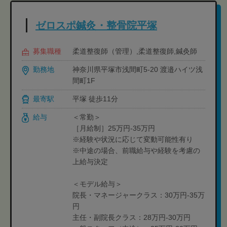
ゼロスポ鍼灸・整骨院平塚
募集職種
柔道整復師（管理）,柔道整復師,鍼灸師
勤務地
神奈川県平塚市浅間町5-20 渡邉ハイツ浅
間町1F
最寄駅
平塚 徒歩11分
給与
＜常勤＞
［月給制］25万円-35万円
※経験や状況に応じて変動可能性有り
※中途の場合、前職給与や経験を考慮の
上給与決定
＜モデル給与＞
院長・マネージャークラス：30万円-35万
円
主任・副院長クラス：28万円-30万円