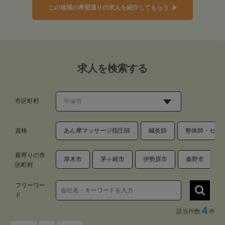
この地域の希望通りの求人を紹介してもらう
求人を検索する
市区町村
資格
あん摩マッサージ指圧師
鍼灸師
整体師・セラ
最寄りの市
厚木市
茅ヶ崎市
伊勢原市
秦野市
区町村
フリーワー
ド
4
該当件数
件