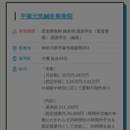
平塚元気鍼灸整骨院
募集職種
柔道整復師,鍼灸師,国資学生（柔道整
復）,国資学生（鍼灸）
勤務地
神奈川県平塚市根坂間263
最寄駅
大磯 徒歩43分
給与
〈常勤〉
［月給制］25万円-28万円
［想定年収］3,25万円-3,61万円
※経験や状況に応じて変動可能性有り
［内訳］
・基本給:211,100円
・固定残業代:39,000円（時間外労働の有
無にかかわらず25時間分の時間外手当を
固定残業代として支給し、25時間を超え