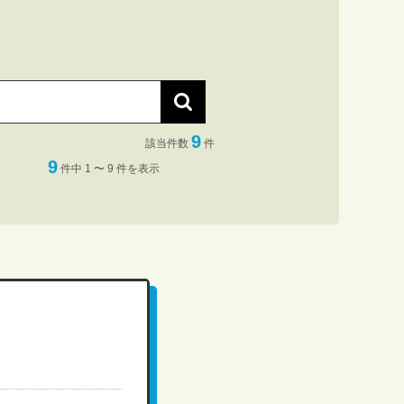
9
該当件数
件
9
件中 1 〜 9 件を表示