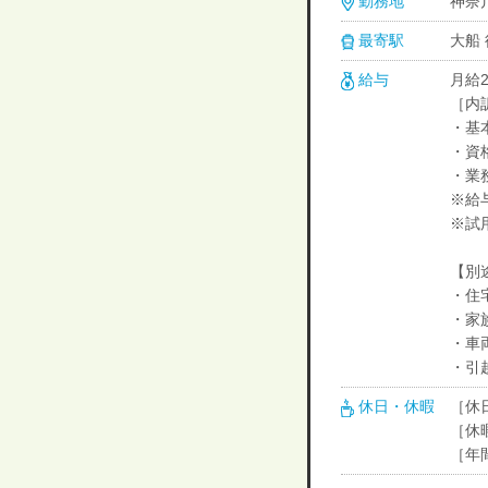
勤務地
神奈川
最寄駅
大船
給与
月給2
［内
・基本
・資
・業務
※給
※試用
【別
・住
・家
・車
・引
休日・休暇
［休
［休
［年