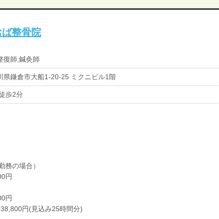
おば整骨院
整復師,鍼灸師
県鎌倉市大船1-20-25 ミクニビル1階
 徒歩2分
勤務の場合）
00円
00円
8,800円(見込み25時間分)