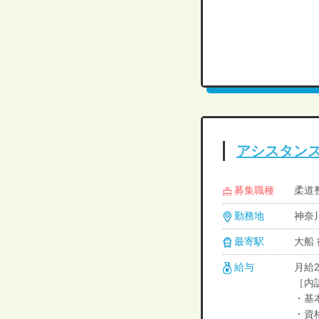
アシスタン
募集職種
柔道整
勤務地
神奈
最寄駅
大船
給与
月給2
［内
・基本
・資