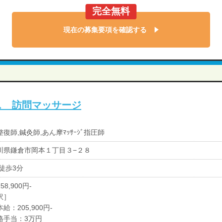
完全無料
現在の募集要項を確認する
ス 訪問マッサージ
復師,鍼灸師,あん摩ﾏｯｻｰｼﾞ指圧師
川県鎌倉市岡本１丁目３−２８
 徒歩3分
58,900円-
訳］
給：205,900円-
格手当：3万円