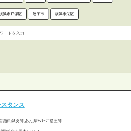
横浜市戸塚区
逗子市
横浜市栄区
シスタンス
復師,鍼灸師,あん摩ﾏｯｻｰｼﾞ指圧師