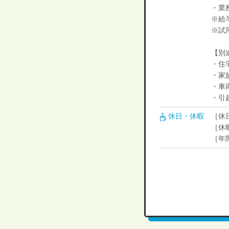
・業務
※給
※試用
【別
・住
・家
・車
・引
休日・休暇
［休
［休
［年