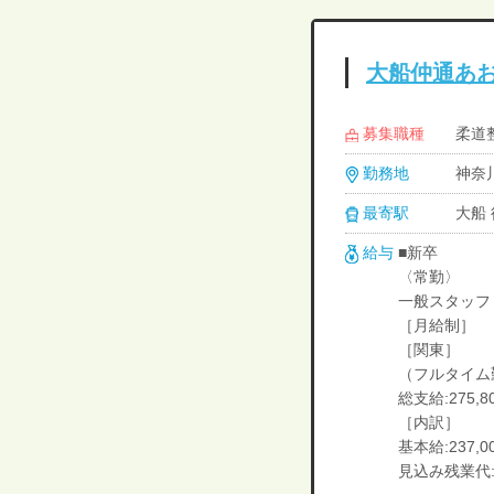
大船仲通あ
募集職種
柔道
勤務地
神奈川
最寄駅
大船
給与
■新卒
〈常勤〉
一般スタッフ
［月給制］
［関東］
（フルタイム
総支給:275,8
［内訳］
基本給:237,0
見込み残業代:3