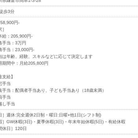
県鎌倉市岡本1-3-28
 徒歩3分
58,900円-
訳］
給：205,900円-
格手当：3万円
手当：23,000円-
与は年齢、経験、スキルなどに応じて決定します
期間中：月給205,800円
途支給】
宅手当
族手当：配偶者手当あり、子ども手当あり（18歳未満）
両手当
越し手当
日］週休:完全週休2日制・曜日:日曜+他1日(シフト制)
暇］GW休暇(3日)・夏季休暇(3日)・年末年始休暇(5日)・有給休暇
間休日］120日