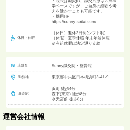
・院長は鍼灸師。鍼灸治療は西洋医
学ベースですが、ご自身の経験や考
えを活かすことも可能です。
・採用HP
https://sunny-seitai.com/
［休日］週休2日制(シフト制)
［休暇］夏季休暇 年末年始休暇
休日・休暇
※有給休暇は法定通り支給
店舗名
Sunny鍼灸院・整骨院
東京都中央区日本橋浜町3-41-9
勤務地
浜町 徒歩4分
森下(東京) 徒歩8分
最寄駅
水天宮前 徒歩8分
運営会社情報