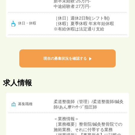
新卒未経験:25万円-
中途経験者:27万円-
［休日］週休2日制(シフト制)
［休暇］夏季休暇 年末年始休暇
休日・休暇
※有給休暇は法定通り支給
現在の募集状況を確認する
求人情報
柔道整復師（管理）/柔道整復師/鍼灸
募集職種
師/あん摩ﾏｯｻｰｼﾞ指圧師
＜業務情報＞
［業務概要］整骨院/鍼灸整骨院での
施術業務、それに付帯する業務
［就業場所］【事業所名】に記載の