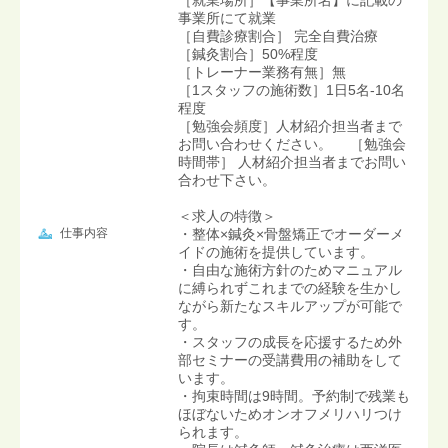
事業所にて就業
［自費診療割合］ 完全自費治療
［鍼灸割合］50%程度
［トレーナー業務有無］無
［1スタッフの施術数］1日5名-10名
程度
［勉強会頻度］人材紹介担当者まで
お問い合わせください。 ［勉強会
時間帯］ 人材紹介担当者までお問い
合わせ下さい。
＜求人の特徴＞
仕事内容
・整体×鍼灸×骨盤矯正でオーダーメ
イドの施術を提供しています。
・自由な施術方針のためマニュアル
に縛られずこれまでの経験を生かし
ながら新たなスキルアップが可能で
す。
・スタッフの成長を応援するため外
部セミナーの受講費用の補助をして
います。
・拘束時間は9時間。予約制で残業も
ほぼないためオンオフメリハリつけ
られます。