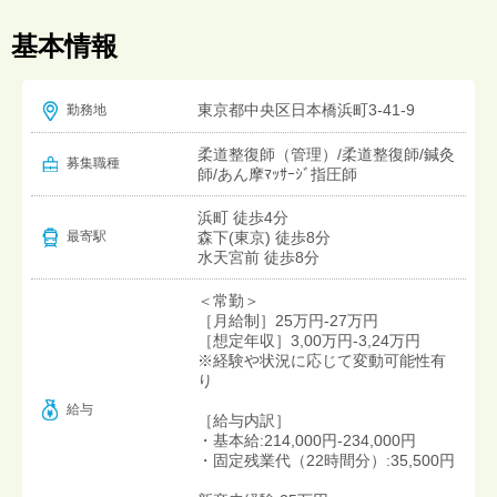
基本情報
東京都中央区日本橋浜町3-41-9
勤務地
柔道整復師（管理）/柔道整復師/鍼灸
募集職種
師/あん摩ﾏｯｻｰｼﾞ指圧師
浜町 徒歩4分
森下(東京) 徒歩8分
最寄駅
水天宮前 徒歩8分
＜常勤＞
［月給制］25万円-27万円
［想定年収］3,00万円-3,24万円
※経験や状況に応じて変動可能性有
り
給与
［給与内訳］
・基本給:214,000円-234,000円
・固定残業代（22時間分）:35,500円