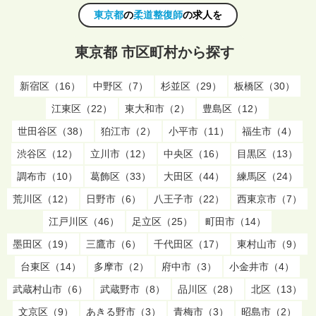
東京都
の
柔道整復師
の求人を
東京都 市区町村から探す
新宿区（16）
中野区（7）
杉並区（29）
板橋区（30）
江東区（22）
東大和市（2）
豊島区（12）
世田谷区（38）
狛江市（2）
小平市（11）
福生市（4）
渋谷区（12）
立川市（12）
中央区（16）
目黒区（13）
調布市（10）
葛飾区（33）
大田区（44）
練馬区（24）
荒川区（12）
日野市（6）
八王子市（22）
西東京市（7）
江戸川区（46）
足立区（25）
町田市（14）
墨田区（19）
三鷹市（6）
千代田区（17）
東村山市（9）
台東区（14）
多摩市（2）
府中市（3）
小金井市（4）
武蔵村山市（6）
武蔵野市（8）
品川区（28）
北区（13）
文京区（9）
あきる野市（3）
青梅市（3）
昭島市（2）