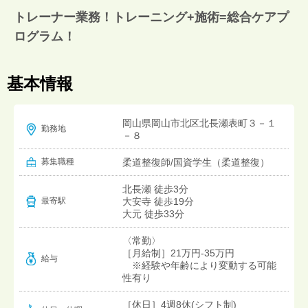
トレーナー業務！トレーニング+施術=総合ケアプ
ログラム！
基本情報
岡山県岡山市北区北長瀬表町３－１
勤務地
－８
募集職種
柔道整復師/国資学生（柔道整復）
北長瀬 徒歩3分
大安寺 徒歩19分
最寄駅
大元 徒歩33分
〈常勤〉
［月給制］21万円-35万円
給与
※経験や年齢により変動する可能
性有り
［休日］4週8休(シフト制)