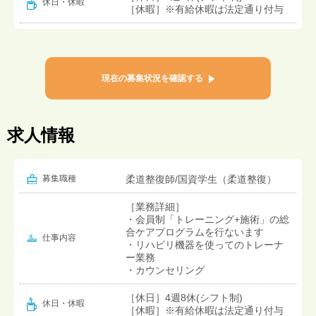
休日・休暇
［休暇］※有給休暇は法定通り付与
現在の募集状況を確認する
求人情報
募集職種
柔道整復師/国資学生（柔道整復）
［業務詳細］
・会員制「トレーニング+施術」の総
合ケアプログラムを行ないます
仕事内容
・リハビリ機器を使ってのトレーナ
ー業務
・カウンセリング
［休日］4週8休(シフト制)
休日・休暇
［休暇］※有給休暇は法定通り付与