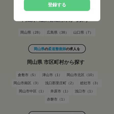
登録する
岡山県
の
柔道整復師
の求人を
岡山県 近隣都道府県から探す
岡山県（28）
広島県（38）
山口県（7）
岡山県
の
柔道整復師
の求人を
岡山県 市区町村から探す
倉敷市（5）
津山市（1）
岡山市北区（10）
岡山市南区（3）
浅口郡里庄町（2）
総社市（3）
岡山市中区（1）
井原市（1）
浅口市（1）
赤磐市（1）