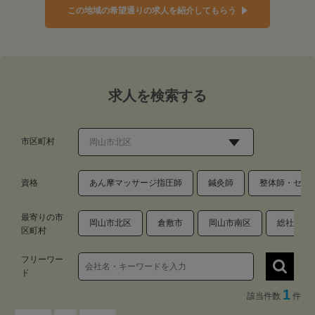
この地域の希望通りの求人を紹介してもらう
求人を検索する
市区町村
資格
あん摩マッサージ指圧師
鍼灸師
整体師・セラ
最寄りの市
岡山市北区
倉敷市
岡山市南区
総社市
区町村
フリーワー
ド
1
該当件数
件