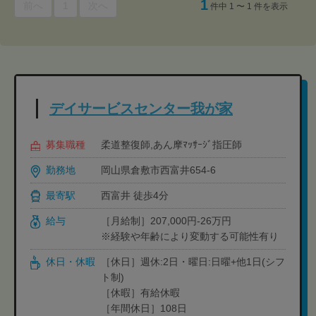
1
前へ
1
次へ
件中 1 〜 1 件を表示
デイサービスセンター我が家
募集職種
柔道整復師,あん摩ﾏｯｻｰｼﾞ指圧師
勤務地
岡山県倉敷市西富井654-6
最寄駅
西富井 徒歩4分
給与
［月給制］207,000円-26万円
※経験や年齢により変動する可能性有り
休日・休暇
［休日］週休:2日・曜日:日曜+他1日(シフ
ト制)
［休暇］有給休暇
［年間休日］108日