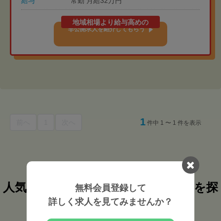
給与
常勤 月給32万円
地域相場より給与高めの
非公開求人を紹介してもらう
1
前へ
1
次へ
件中 1 〜 1 件を表示
人気検索条件から柔道整復師の求人を探
無料会員登録して
す
詳しく求人を見てみませんか？