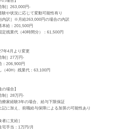
卒の場合】
制］263,000円-
験や状況に応じて変動可能性有り
与内訳］※月給263,000円の場合の内訳
給：201,500円
定残業代（40時間分）：61,500円
27年4月より変更
給制］27万円-
：206,900円
（40H）残業代：63,100円
途の場合】
給制］28万円-
療家経験3年の場合、給与下限保証
記に加え、前職給与保障による加算の可能性あり
象者に支給］
宅手当：1万円/月