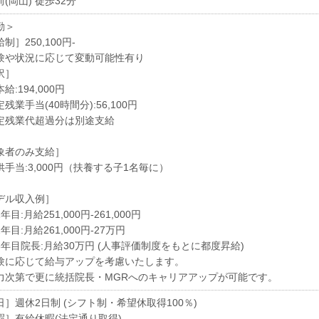
(岡山) 徒歩32分
勤＞
制］250,100円-
験や状況に応じて変動可能性有り
訳］
給:194,000円
残業手当(40時間分):56,100円
定残業代超過分は別途支給
象者のみ支給］
供手当:3,000円（扶養する子1名毎に）
デル収入例］
年目:月給251,000円-261,000円
年目:月給261,000円-27万円
3年目院長:月給30万円 (人事評価制度をもとに都度昇給)
験に応じて給与アップを考慮いたします。
力次第で更に統括院長・MGRへのキャリアアップが可能です。
日］週休2日制 (シフト制・希望休取得100％)
暇］有給休暇(法定通り取得)