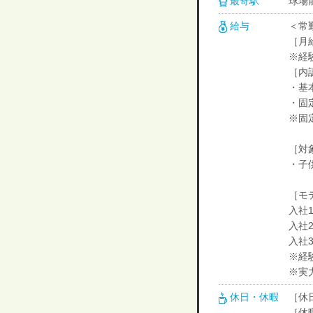
最寄駅
球場前
給与
＜常
［月給
※経
［内
・基本
・固定
※固
［対
・子
［モ
入社1
入社2
入社
※経
※実
休日・休暇
［休
［休