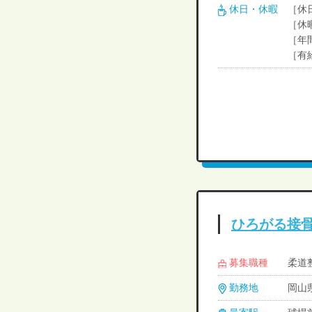
休日・休暇
［休
［休
［年
［有
ひろがる接
募集職種
柔道
勤務地
岡山