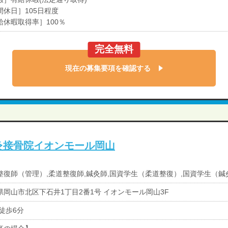
間休日］105日程度
給休暇取得率］100％
完全無料
現在の募集要項を確認する
鍼灸接骨院イオンモール岡山
整復師（管理）,柔道整復師,鍼灸師,国資学生（柔道整復）,国資学生（鍼
県岡山市北区下石井1丁目2番1号 イオンモール岡山3F
 徒歩6分