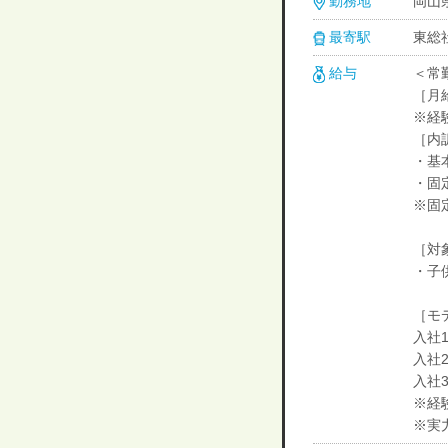
勤務地
岡山県
最寄駅
東総社
給与
＜常
［月給
※経
［内
・基本
・固定
※固
［対
・子
［モ
入社1
入社2
入社
※経
※実