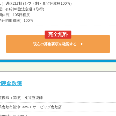
日］週休2日制 (シフト制・希望休取得100％)
暇］有給休暇(法定通り取得)
間休日］105日程度
給休暇取得率］100％
完全無料
現在の募集要項を確認する
骨院倉敷院
整復師（管理）,柔道整復師
県倉敷市笹沖1339-1 ザ・ビッグ倉敷店