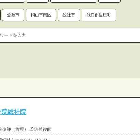
倉敷市
岡山市南区
総社市
浅口郡里庄町
骨院総社院
整復師（管理）,柔道整復師