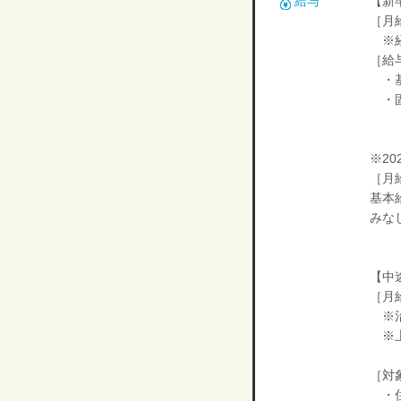
給与
【新
［月給
※経
［給
・基本
・固
※20
［月
基本給
みなし
【中
［月
※治
※上
［対
・住