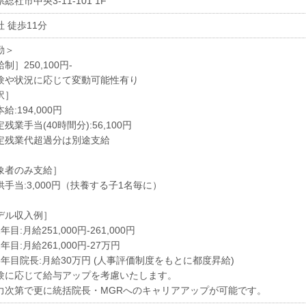
総社市中央3-11-101 1F
 徒歩11分
勤＞
制］250,100円-
験や状況に応じて変動可能性有り
訳］
給:194,000円
残業手当(40時間分):56,100円
定残業代超過分は別途支給
象者のみ支給］
供手当:3,000円（扶養する子1名毎に）
デル収入例］
年目:月給251,000円-261,000円
年目:月給261,000円-27万円
3年目院長:月給30万円 (人事評価制度をもとに都度昇給)
験に応じて給与アップを考慮いたします。
力次第で更に統括院長・MGRへのキャリアアップが可能です。