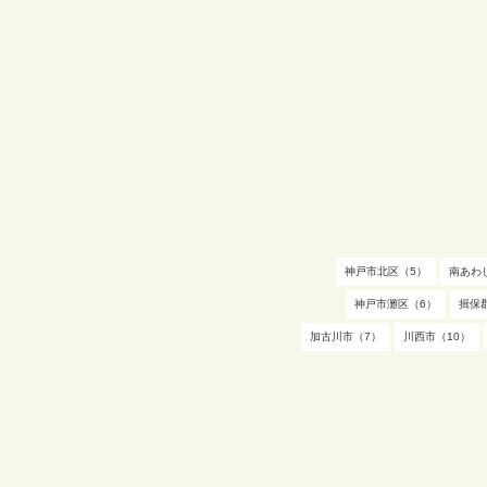
神戸市北区（5）
南あわ
神戸市灘区（6）
揖保
加古川市（7）
川西市（10）