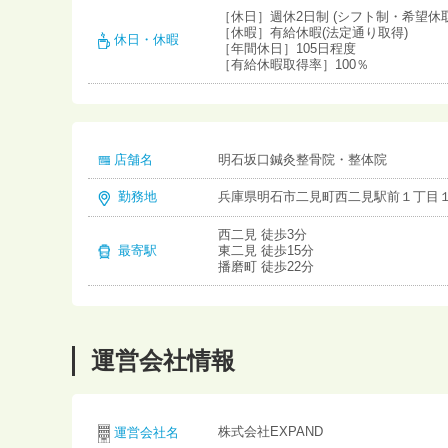
［休日］週休2日制 (シフト制・希望休取
［休暇］有給休暇(法定通り取得)
休日・休暇
［年間休日］105日程度
［有給休暇取得率］100％
店舗名
明石坂口鍼灸整骨院・整体院
勤務地
兵庫県明石市二見町西二見駅前１丁目１
西二見 徒歩3分
最寄駅
東二見 徒歩15分
播磨町 徒歩22分
運営会社情報
株式会社EXPAND
運営会社名