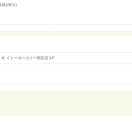
得100％)
８ イトーヨーカドー明石店３F