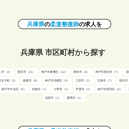
兵庫県
の
柔道整復師
の求人を
兵庫県 市区町村から探す
じ市（3）
西宮市（11）
神戸市東灘区（12）
洲本市（4）
神戸市垂水区（7）
尼
郡太子町（2）
姫路市（9）
神戸市須磨区（4）
三田市（2）
宝塚市（7）
明石市
神戸市中央区（6）
赤穂市（1）
小野市（1）
芦屋市（2）
神戸市長田区（4）
淡路市（1）
豊岡市（1）