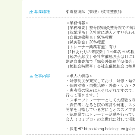
募集職種
柔道整復師（管理）/柔道整復師
＜業務情報＞
［業務概要］整骨院/鍼灸整骨院での施
［就業場所］入社前に法人とすり合わ
［自費診療割合］90%程度
［鍼灸割合］20%程度
［トレーナー業務有無］有り
［1日あたりの来院数］1日40名-60
［勉強会頻度］会社主催勉強会は月に
別途自由参加で「鍼灸外部顧問研修会
［勉強会時間帯］会社主催勉強会は毎月第4土
仕事内容
＜求人の特徴＞
・研修制度が充実しており、研修・勉
・保険治療・自費治療・外傷・ケガ・
・患者様の悩みは人それぞれですので
行って頂きます。)
・スポーツトレーナーとしての経験を
・責任者になると院の運営や施術、ス
開業を目指している方にもオススメで
・徳島県ではトレーナー活動を行って
会人（セミプロ）の全世代に対して活
・採用HP:https://omg-holdings.co.jp/gr