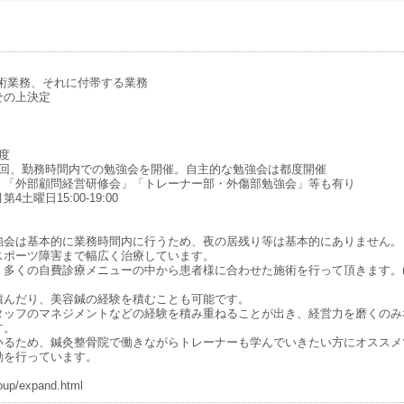
術業務、それに付帯する業務
せの上決定
名程度
1回、勤務時間内での勉強会を開催。自主的な勉強会は都度開催
」「外部顧問経営研修会」「トレーナー部・外傷部勉強会」等も有り
曜日15:00-19:00
強会は基本的に業務時間内に行うため、夜の居残り等は基本的にありません。
スポーツ障害まで幅広く治療しています。
、多くの自費診療メニューの中から患者様に合わせた施術を行って頂きます。
積んだり、美容鍼の経験を積むことも可能です。
タッフのマネジメントなどの経験を積み重ねることが出き、経営力を磨くのみ
す。
いるため、鍼灸整骨院で働きながらトレーナーも学んでいきたい方にオススメ
動を行っています。
oup/expand.html