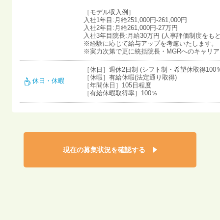
［モデル収入例］
入社1年目:月給251,000円-261,000円
入社2年目:月給261,000円-27万円
入社3年目院長:月給30万円 (人事評価制度をも
※経験に応じて給与アップを考慮いたします。
※実力次第で更に統括院長・MGRへのキャリ
［休日］週休2日制 (シフト制・希望休取得100％
［休暇］有給休暇(法定通り取得)
休日・休暇
［年間休日］105日程度
［有給休暇取得率］100％
現在の募集状況を確認する