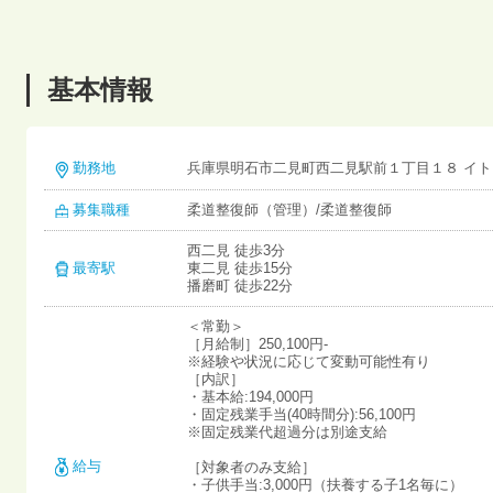
基本情報
勤務地
兵庫県明石市二見町西二見駅前１丁目１８ イト
募集職種
柔道整復師（管理）/柔道整復師
西二見 徒歩3分
最寄駅
東二見 徒歩15分
播磨町 徒歩22分
＜常勤＞
［月給制］250,100円-
※経験や状況に応じて変動可能性有り
［内訳］
・基本給:194,000円
・固定残業手当(40時間分):56,100円
※固定残業代超過分は別途支給
給与
［対象者のみ支給］
・子供手当:3,000円（扶養する子1名毎に）