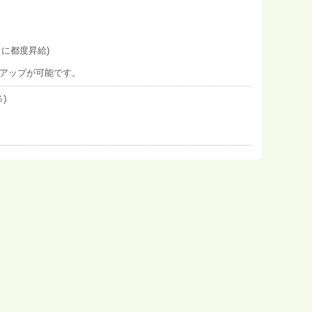
とに都度昇給)
アアップが可能です。
)