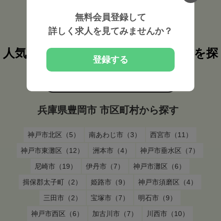
無料会員登録して
詳しく求人を見てみませんか？
人気検索条件から柔道整復師の求人を探
登録する
す
兵庫県豊岡市
の
柔道整復師
の求人を
兵庫県豊岡市 市区町村から探す
神戸市北区（5）
南あわじ市（3）
西宮市（11）
神戸市東灘区（12）
洲本市（4）
神戸市垂水区（7）
尼崎市（19）
伊丹市（7）
神戸市灘区（6）
揖保郡太子町（2）
姫路市（9）
神戸市須磨区（4）
三田市（2）
宝塚市（7）
明石市（9）
神戸市西区（6）
加古川市（7）
川西市（10）