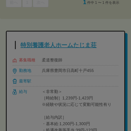
1
前へ
1
次へ
件中 1 〜 1 件を表示
特別養護老人ホームたじま荘
募集職種
柔道整復師
勤務地
兵庫県豊岡市日高町十戸455
最寄駅
給与
＜非常勤＞
［時給制］1,239円-1,423円
※経験や状況に応じて変動可能性有り
［給与内訳］
・基本給:1,200円-1,300円
・処遇改善等手当:39円-123円