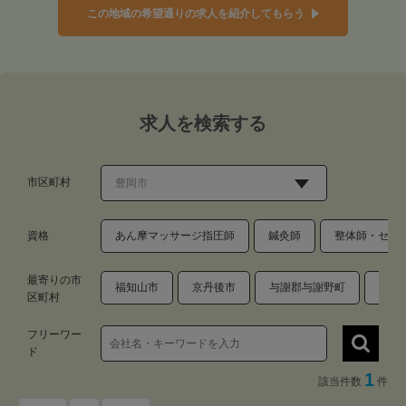
この地域の希望通りの求人を紹介してもらう
求人を検索する
市区町村
資格
あん摩マッサージ指圧師
鍼灸師
整体師・セラ
最寄りの市
福知山市
京丹後市
与謝郡与謝野町
養父
区町村
フリーワー
ド
1
該当件数
件