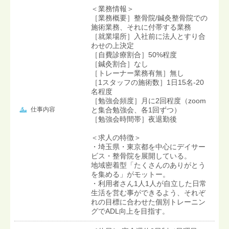
＜業務情報＞
［業務概要］整骨院/鍼灸整骨院での
施術業務、それに付帯する業務
［就業場所］入社前に法人とすり合
わせの上決定
［自費診療割合］50%程度
［鍼灸割合］なし
［トレーナー業務有無］無し
［1スタッフの施術数］1日15名-20
名程度
［勉強会頻度］月に2回程度（zoom
仕事内容
と集合勉強会、各1回ずつ）
［勉強会時間帯］夜退勤後
＜求人の特徴＞
・埼玉県・東京都を中心にデイサー
ビス・整骨院を展開している。
地域密着型「たくさんのありがとう
を集める」がモットー。
・利用者さん1人1人が自立した日常
生活を営む事ができるよう、それぞ
れの目標に合わせた個別トレーニン
グでADL向上を目指す。