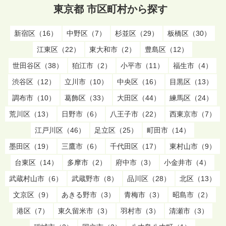
東京都 市区町村から探す
新宿区（16）
中野区（7）
杉並区（29）
板橋区（30）
江東区（22）
東大和市（2）
豊島区（12）
世田谷区（38）
狛江市（2）
小平市（11）
福生市（4）
渋谷区（12）
立川市（10）
中央区（16）
目黒区（13）
調布市（10）
葛飾区（33）
大田区（44）
練馬区（24）
荒川区（13）
日野市（6）
八王子市（22）
西東京市（7）
江戸川区（46）
足立区（25）
町田市（14）
墨田区（19）
三鷹市（6）
千代田区（17）
東村山市（9）
台東区（14）
多摩市（2）
府中市（3）
小金井市（4）
武蔵村山市（6）
武蔵野市（8）
品川区（28）
北区（13）
文京区（9）
あきる野市（3）
青梅市（3）
昭島市（2）
港区（7）
東久留米市（3）
羽村市（3）
清瀬市（3）