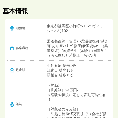
基本情報
東京都練馬区小竹町2-19-2 ヴィラー
勤務地
ジュ小竹102
柔道整復師（管理）/柔道整復師/鍼灸
師/あん摩ﾏｯｻｰｼﾞ指圧師/国資学生（柔
募集職種
道整復）/国資学生（鍼灸）/国資学生
（あん摩ﾏｯｻｰｼﾞ指圧）/その他
小竹向原 徒歩1分
江古田 徒歩13分
最寄駅
新桜台 徒歩13分
〈常勤〉
［月給制］24万円-
※経験や状況に応じて変動可能性有
り
給与
［対象者のみ支給］
・引越し補助: 5万円まで（会社が指