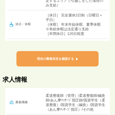
定するエリアで引越しをした場合の
み支給）
［休日］ 完全週休2日制（日曜日＋
平日）
［休暇］ 年末年始休暇、夏季休暇
休日・休暇
※有給休暇は法定通り支給
［年間休日］120日程度
現在の募集状況を確認する
求人情報
柔道整復師（管理）/柔道整復師/鍼灸
師/あん摩ﾏｯｻｰｼﾞ指圧師/国資学生（柔
募集職種
道整復）/国資学生（鍼灸）/国資学生
（あん摩ﾏｯｻｰｼﾞ指圧）/その他