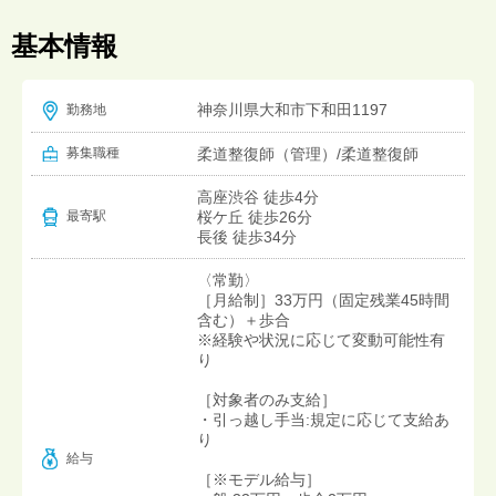
基本情報
神奈川県大和市下和田1197
勤務地
募集職種
柔道整復師（管理）/柔道整復師
高座渋谷 徒歩4分
桜ケ丘 徒歩26分
最寄駅
長後 徒歩34分
〈常勤〉
［月給制］33万円（固定残業45時間
含む）＋歩合
※経験や状況に応じて変動可能性有
り
［対象者のみ支給］
・引っ越し手当:規定に応じて支給あ
り
給与
［※モデル給与］