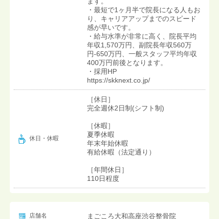
ます。
・最短で1ヶ月半で院長になる人もお
り、キャリアアップまでのスピード
感が早いです。
・給与水準が非常に高く、院長平均
年収1,570万円、副院長年収560万
円-650万円、一般スタッフ平均年収
400万円前後となります。
・採用HP
https://skknext.co.jp/
［休日］
完全週休2日制(シフト制)
［休暇］
夏季休暇
休日・休暇
年末年始休暇
有給休暇（法定通り）
［年間休日］
110日程度
店舗名
まごころ大和高座渋谷整骨院