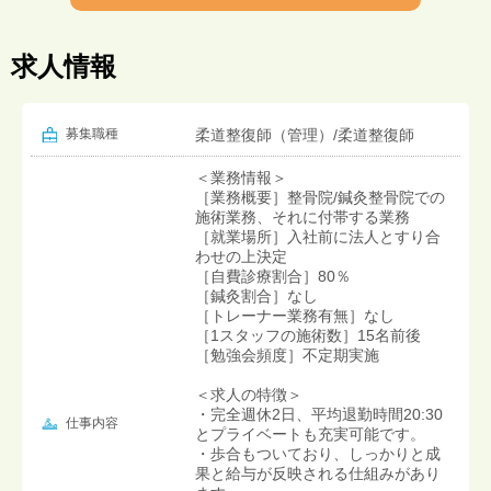
求人情報
募集職種
柔道整復師（管理）/柔道整復師
＜業務情報＞
［業務概要］整骨院/鍼灸整骨院での
施術業務、それに付帯する業務
［就業場所］入社前に法人とすり合
わせの上決定
［自費診療割合］80％
［鍼灸割合］なし
［トレーナー業務有無］なし
［1スタッフの施術数］15名前後
［勉強会頻度］不定期実施
＜求人の特徴＞
・完全週休2日、平均退勤時間20:30
仕事内容
とプライベートも充実可能です。
・歩合もついており、しっかりと成
果と給与が反映される仕組みがあり