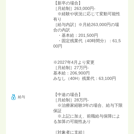
【新卒の場合】
［月給制］263,000円-
※経験や状況に応じて変動可能性
有り
［給与内訳］※月給263,000円の場
合の内訳
・基本給：201,500円
・固定残業代（40時間分）：61,5
00円
※2027年4月より変更
［月給制］27万円-
基本給：206,900円
みなし（40H）残業代：63,100円
【中途の場合】
給与
［月給制］28万円-
※治療家経験3年の場合、給与下限
保証
※上記に加え、前職給与保障によ
る加算の可能性あり
［対象者に支給］