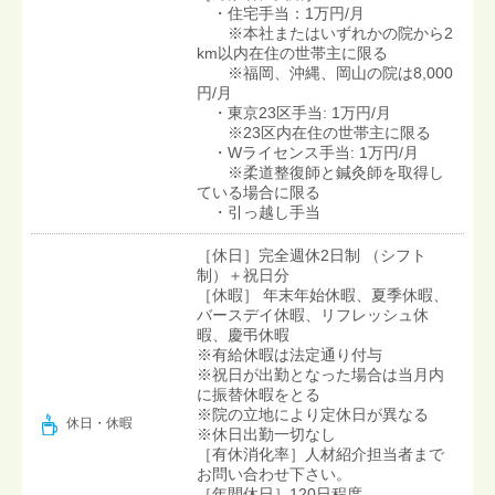
・住宅手当：1万円/月
※本社またはいずれかの院から2
km以内在住の世帯主に限る
※福岡、沖縄、岡山の院は8,000
円/月
・東京23区手当: 1万円/月
※23区内在住の世帯主に限る
・Wライセンス手当: 1万円/月
※柔道整復師と鍼灸師を取得し
ている場合に限る
・引っ越し手当
［休日］完全週休2日制 （シフト
制）＋祝日分
［休暇］ 年末年始休暇、夏季休暇、
バースデイ休暇、リフレッシュ休
暇、慶弔休暇
※有給休暇は法定通り付与
※祝日が出勤となった場合は当月内
に振替休暇をとる
※院の立地により定休日が異なる
休日・休暇
※休日出勤一切なし
［有休消化率］人材紹介担当者まで
お問い合わせ下さい。
［年間休日］120日程度