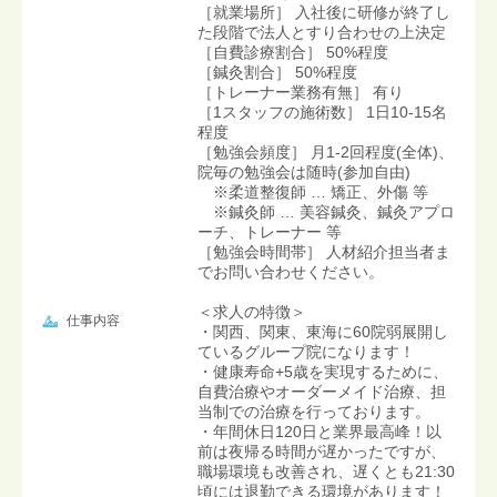
［就業場所］ 入社後に研修が終了し
た段階で法人とすり合わせの上決定
［自費診療割合］ 50%程度
［鍼灸割合］ 50%程度
［トレーナー業務有無］ 有り
［1スタッフの施術数］ 1日10-15名
程度
［勉強会頻度］ 月1-2回程度(全体)、
院毎の勉強会は随時(参加自由)
※柔道整復師 … 矯正、外傷 等
※鍼灸師 … 美容鍼灸、鍼灸アプロ
ーチ、トレーナー 等
［勉強会時間帯］ 人材紹介担当者ま
でお問い合わせください。
＜求人の特徴＞
仕事内容
・関西、関東、東海に60院弱展開し
ているグループ院になります！
・健康寿命+5歳を実現するために、
自費治療やオーダーメイド治療、担
当制での治療を行っております。
・年間休日120日と業界最高峰！以
前は夜帰る時間が遅かったですが、
職場環境も改善され、遅くとも21:30
頃には退勤できる環境があります！