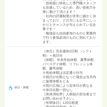
・技術面に特化した専門職スタッフ
も在籍しているため、高い技術力を
身に着けて頂けます！
・社内の評価制度が非常に細かく決
まっており、どの方にも公平にしっ
かりとチャンスが与えられている企
業です！
・勉強会も自由参加のものと業務内
で行う参加必須のものに別れており
ます。
［休日］完全週休2日制 （シフト
制）＋祝日分
［休暇］ 年末年始休暇、夏季休暇、
バースデイ休暇、リフレッシュ休
暇、慶弔休暇
※有給休暇は法定通り付与
※祝日が出勤となった場合は当月内
に振替休暇をとる
※院の立地により定休日が異なる
休日・休暇
※休日出勤一切なし
［有休消化率］人材紹介担当者まで
お問い合わせ下さい。
［年間休日］120日程度
［育休取得実績］有り