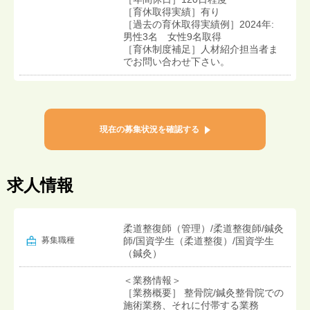
［育休取得実績］有り
［過去の育休取得実績例］2024年:
男性3名 女性9名取得
［育休制度補足］人材紹介担当者ま
でお問い合わせ下さい。
現在の募集状況を確認する
求人情報
柔道整復師（管理）/柔道整復師/鍼灸
募集職種
師/国資学生（柔道整復）/国資学生
（鍼灸）
＜業務情報＞
［業務概要］ 整骨院/鍼灸整骨院での
施術業務、それに付帯する業務