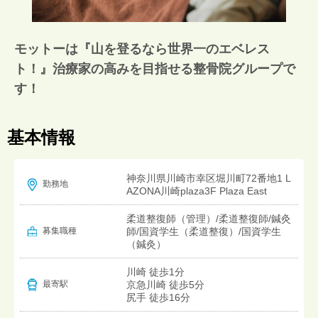
モットーは『山を登るなら世界一のエベレス
ト！』治療家の高みを目指せる整骨院グループで
す！
基本情報
神奈川県川崎市幸区堀川町72番地1 L
勤務地
AZONA川崎plaza3F Plaza East
柔道整復師（管理）/柔道整復師/鍼灸
募集職種
師/国資学生（柔道整復）/国資学生
（鍼灸）
川崎 徒歩1分
京急川崎 徒歩5分
最寄駅
尻手 徒歩16分